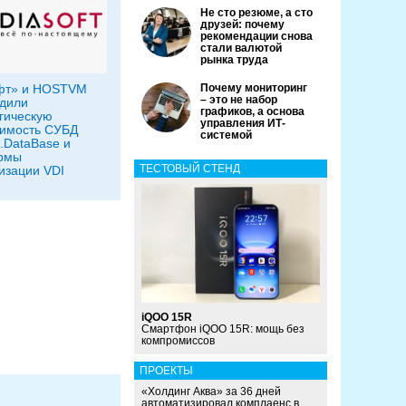
Не сто резюме, а сто
друзей: почему
рекомендации снова
стали валютой
рынка труда
фт» и HOSTVM
Почему мониторинг
– это не набор
дили
графиков, а основа
гическую
управления ИТ-
имость СУБД
системой
Q.DataBase и
рмы
ТЕСТОВЫЙ СТЕНД
изации VDI
iQOO 15R
Смартфон iQOO 15R: мощь без
компромиссов
ПРОЕКТЫ
«Холдинг Аква» за 36 дней
автоматизировал комплаенс в