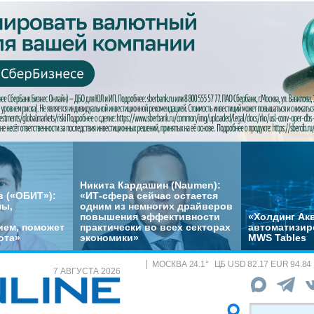
Никита Кардашин (Naumen):
 («ОБИТ»):
«ИТ-сфера сейчас остается
мы,
одним из немногих драйверов
повышения эффективности
«Холдинг Акв
ем, поможет
практически во всех секторах
автоматизир
ота»
экономики»
MWS Tables
МОСКВА
24.1
°
ЦБ
USD 82.17 EUR 94.84
7 АВГУСТА 2026