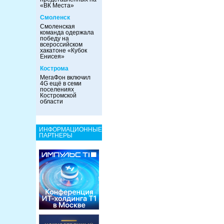
«ВК Места»
Смоленск
Смоленская
команда одержала
победу на
всероссийском
хакатоне «Кубок
Енисея»
Кострома
МегаФон включил
4G ещё в семи
поселениях
Костромской
области
ИНФОРМАЦИОННЫЕ
ПАРТНЕРЫ