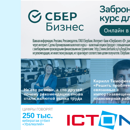
Кирилл Тимофеев
«Решить пробле
Не сто резюме, а сто друзей:
связанные с
почему рекомендации снова
импортозамещени
стали валютой рынка труда
планомерная раб
ЦИФРЫ ГОВОРЯТ
250 тыс.
кибератак отбил
«Уралкалий»