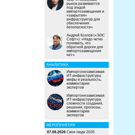
рынок развивается
под эгидой
импортозамещения и
«закрытия»
инфраструктур для
обеспечения
безопасности»
Андрей Козлов («ЭОС
Софт»): «Надо четко
понимать, что
обратной дороги для
импортозамещения
нет»
АНАЛИТИКА
Импортонезависимая
ИТ-инфраструктура:
мифы и реальность,
комментарии
экспертов
Импортонезависимая
ИТ-инфраструктура:
сложности создания,
решения, прогнозы,
комментарии
экспертов
МЕРОПРИЯТИЯ
07.08.2026
Свои люди 2026