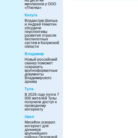
на десятки
миллионов у ООО
«Пчелка»
Калуга
Владислав Шапша
и Андрей Никитин
обсудили
перспективы
развития отрасли
беспилотных
систем в Калужской
области
Владимир
Новый российский
сканер поможет
сохранить
крупноформатные
документы
Владимирского
архива
Тула
В 2026 году почти 7
000 жителей Тулы
получили доступ к
проводному
интернету
Орел
МегаФон ускорил
интернет для
дачников
крупнейшего
района Орловской