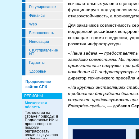
вычислительных узлов и сценарие
Регулирование
функционирует под управлением z
отказоустойчивость, а производит
Финансы
Web
Для заказчиков совместимость сер
поддержкой российских вендоров 
Безопасность
сокращает время внедрения, упро
Инновации
развития инфраструктуры.
CIO/Управление
«Наша задача — предоставлять з
ИТ
заведомо совместимы. Мы провел
Гаджеты
промышленные нагрузки при рабо
поведение ИТ-инфраструктуры с
Здоровье
директор технического пресейла и 
Продвижение
«На крупных инсталляциях стаб
сайтов СПб
требование для работы бизнеса. 
РЕГИОНЫ
сохраняет предсказуемость при
Московская
Enterprise-среды»
, — добавил
Сер
область
Технологии на
страже природы: в
Подмосковье ИИ и
дроны впервые
помогли
оштрафовать
владельца участка
за борщевик