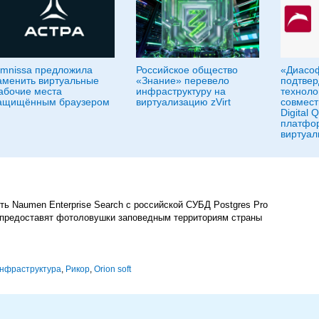
mnissa предложила
Российское общество
«Диасо
аменить виртуальные
«Знание» перевело
подтвер
абочие места
инфраструктуру на
техноло
ащищённым браузером
виртуализацию zVirt
совмест
Digital 
платфо
виртуал
ь Naumen Enterprise Search с российской СУБД Postgres Pro
 предоставят фотоловушки заповедным территориям страны
нфраструктура
,
Рикор
,
Orion soft