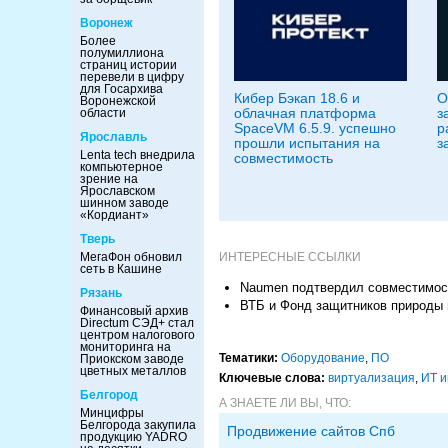
Воронеж
Более
полумиллиона
страниц истории
перевели в цифру
для Госархива
Кибер Бэкап 18.6 и
O
Воронежской
облачная платформа
з
области
SpaceVM 6.5.9. успешно
р
Ярославль
прошли испытания на
з
Lenta tech внедрила
совместимость
компьютерное
зрение на
Ярославском
шинном заводе
«Кордиант»
Тверь
ИНТЕРЕСНЫЕ ССЫЛКИ
МегаФон обновил
сеть в Кашине
Naumen подтвердил совместимост
Рязань
ВТБ и Фонд защитников природы
Финансовый архив
Directum СЭД+ стал
центром налогового
мониторинга на
Тематики:
Оборудование
,
ПО
Приокском заводе
цветных металлов
Ключевые слова:
виртуализация
,
ИТ и
Белгород
А ЗНАЕТЕ ЛИ ВЫ, ЧТО:
Минцифры
Белгорода закупила
Продвижение сайтов Спб
продукцию YADRO