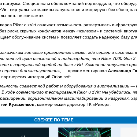
в нагрузки. Специалисты обеих компаний подтвердили, что оборуд
Virt: виртуальные машины запускаются и мигрируют без сбоев, кл
ельность не снижается.
веров Rikor с zVirt означает возможность развертывать инфраструк
без риска скрытых конфликтов между «железом» и системой виртуа
щает обслуживание систем и позволяет создать надежную базу дл
аказчикам готовые проверенные связки, где сервер и система 
и полный цикл испытаний и подтвердили, что Rikor 7000 Gen 
те с виртуальной средой на базе zVirt. Компании получают пр
 первого дня эксплуатации»,
— прокомментировал
Александр Г
партнерских интеграций Orion soft.
ильность совместной работы оборудования и виртуализации —
В ходе совместного тестирования Rikor и zVirt мы убедились, ч
 расширении, горизонтальном масштабировании и нагрузках, ха
гей Кузьменков,
коммерческий директор ГК «Рикор».
СВЕЖЕЕ ПО ТЕМЕ