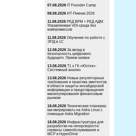
07.08.2026
IT Founder Camp
08.08.2026
ИТ-Пикник 2026
11.08.2026
РЕД ВРМ + РЕД АДМ:
Управляемая VDI-среда без
компромиссов
11.08.2026
Обучение по работе с
ЭПД в 1С
12.08.2026
За вклад в
безопасность цифрового
будущего. Прием заявок
13.08.2026
Т1 x ГК «Юзтех»:
Системный анализ
13.08.2026
Новые регуляторные
требования и практика эмитентов
в области защиты инсайдерской
информации и предотвращения
манипулирования финансовым
рынком
18.08.2026
Техническая планерка:
как мигрировать на Astra Linux с
помощью Astra Migration
18.08.2026
Инфраструктура для
разработки на гиперскорости:
сервисы самообслуживания и
MCP в HyperDrive