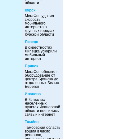
области
Курск
МегаФон удвоил
скорость
мобильного
интернета в
крупных городах
Курской области
Липецк
В окрестностях
Липецка ускорили
мобильный
интернет
Брянск
МегаФон обновил
оборудование от
центра Брянска до
отдаленных Белых
Берегов
Иваново
В 75 малых
населённых
пунктах Ивановской
области появились
связь и интернет
Тамбов
Тамбовская область
вошла в число
регионов,
представленных на