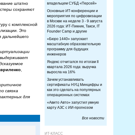
ование штатно
владельцем СУБД «Персей»
астеры сохраняют
Основные ИТ-конференции и
мероприятия по цифровизации
в Москве на неделе 3 - 9 августа
туру с комплексной
2026 года: ИТ-Пикник, Такси, IT
лизации. Это
Founder Camp и другие
я дальнейшего
«Бюро 1440» запускает
масштабную образовательную
программу для будущих
виртуализации
инженеров
3 выдерживает
Яндекс отчитался по итогам II
едсказуемое
квартала 2026 года: выручка
авриленко
,
выросла на 16%
Зачем устанавливать
 критичное
сертификаты НУЦ Минцифры и
как это сделать на популярных
то связка
операционных системах
рактерных для
«Авито Авто» запустил умную
карту АЗС с ИИ-прогнозом
Все новости
ИТ-КЛАСС