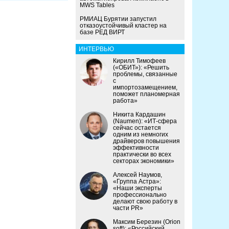
MWS Tables
РМИАЦ Бурятии запустил
отказоустойчивый кластер на
базе РЕД ВИРТ
ИНТЕРВЬЮ
Кирилл Тимофеев
(«ОБИТ»): «Решить
проблемы, связанные
с
импортозамещением,
поможет планомерная
работа»
Никита Кардашин
(Naumen): «ИТ-сфера
сейчас остается
одним из немногих
драйверов повышения
эффективности
практически во всех
секторах экономики»
Алексей Наумов,
«Группа Астра»:
«Наши эксперты
профессионально
делают свою работу в
части PR»
Максим Березин (Orion
soft): «Российский