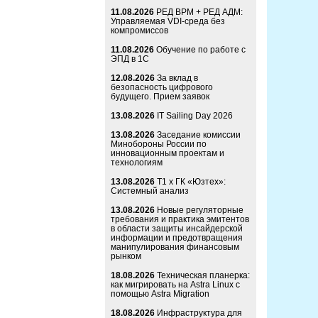
11.08.2026
РЕД ВРМ + РЕД АДМ:
Управляемая VDI-среда без
компромиссов
11.08.2026
Обучение по работе с
ЭПД в 1С
12.08.2026
За вклад в
безопасность цифрового
будущего. Прием заявок
13.08.2026
IT Sailing Day 2026
13.08.2026
Заседание комиссии
Минобороны России по
инновационным проектам и
технологиям
13.08.2026
Т1 x ГК «Юзтех»:
Системный анализ
13.08.2026
Новые регуляторные
требования и практика эмитентов
в области защиты инсайдерской
информации и предотвращения
манипулирования финансовым
рынком
18.08.2026
Техническая планерка:
как мигрировать на Astra Linux с
помощью Astra Migration
18.08.2026
Инфраструктура для