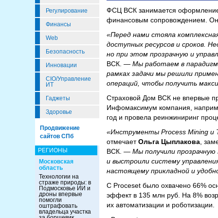
ФСЦ ВСК занимается оформлением
Регулирование
финансовым сопровождением. Он 
Финансы
«Перед нами стояла комплексная 
Web
доступных ресурсов и сроков. Н
Безопасность
но при этом прозрачную и управ
ВСК.
— Мы работаем в парадигме
Инновации
рамках задачи мы решили приме
CIO/Управление
операций, чтобы получить макс
ИТ
Страховой Дом ВСК не впервые при
Гаджеты
Инфомаксимум компания, например
Здоровье
год и провела реинжиниринг проц
Продвижение
«Инструменты Process Mining и 
сайтов СПб
отмечает
Ольга Цыплакова
, зам
РЕГИОНЫ
ВСК.
— Мы получили прозрачную 
и выстроили систему управления 
Московская
область
настоящему прикладной и удобно
Технологии на
страже природы: в
С Proceset было охвачено 66% ос
Подмосковье ИИ и
дроны впервые
эффект в 135 млн руб. На 8% воз
помогли
их автоматизации и роботизации.
оштрафовать
владельца участка
за борщевик