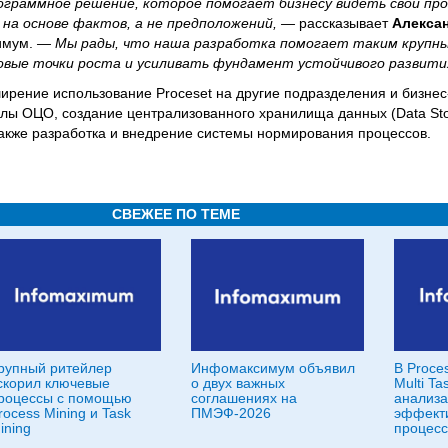
ограммное решение, которое помогает бизнесу видеть свои про
на основе фактов, а не предположений, —
рассказывает
Алексан
имум.
— Мы рады, что наша разработка помогает таким крупны
овые точки роста и усиливать фундамент устойчивого развити
ение использование Proceset на другие подразделения и бизне
лы ОЦО, создание централизованного хранилища данных (Data Sto
также разработка и внедрение системы нормирования процессов.
СВЕЖЕЕ ПО ТЕМЕ
рупный ритейлер
Инфомаксимум объявил
В Proce
скорил ключевые
о двух важных
Multi Ta
роцессы с помощью
соглашениях на
анализа
rocess Mining и Task
ПМЭФ-2026
эффект
ining
процесс