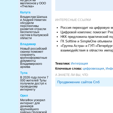
на десятки
миллионов у ООО
«Пчелка»
Калуга
Владислав Шапша
ИНТЕРЕСНЫЕ ССЫЛКИ
и Андрей Никитин
обсудили
перспективы
Россия переходит на цифровую м
развития отрасли
Цифровой комплекс помогает Ряз
беспилотных
систем в Калужской
НКК предложила практический по
области
ГК Softline и SimpleOne объявил
Владимир
«Группа Астра» и ГУП «Петербур
Новый российский
взаимодействия в областях имп
сканер поможет
сохранить
крупноформатные
документы
Тематики:
Интеграция
Владимирского
архива
Ключевые слова:
цифровизация
,
Инф
Тула
А ЗНАЕТЕ ЛИ ВЫ, ЧТО:
В 2026 году почти 7
000 жителей Тулы
Продвижение сайтов Спб
получили доступ к
проводному
интернету
Орел
МегаФон ускорил
интернет для
дачников
крупнейшего
района Орловской