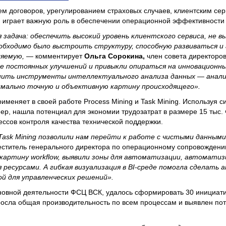
 договоров, урегулированием страховых случаев, клиентским сер
играет важную роль в обеспечении операционной эффективности
задача: обеспечить высокий уровень клиентского сервиса, не в
еобходимо было выстроить структуру, способную развиваться и
ляемую,
— комментирует
Ольга Сорокина,
член совета директоро
 постоянных улучшений и привыкли опираться на инновационны
нить инструменты интеллектуального анализа данных — анали
имально точную и объективную картину происходящего».
меняет в своей работе Process Mining и Task Mining. Используя си
, нашла потенциал для экономии трудозатрат в размере 15 тыс. 
ессов контроля качества технической поддержки.
Task Mining позволили нам перейти к работе с чистыми данными
еститель генерального директора по операционному сопровожден
картину workflow, выявили зоны для автоматизации, автоматиз
ресурсами. А гибкая визуализация в BI-среде помогла сделать 
й для управленческих решений».
новной деятельности ФСЦ ВСК, удалось сформировать 30 инициати
росла общая производительность по всем процессам и выявлен по