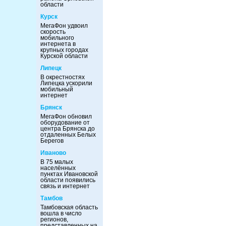
области
Курск
МегаФон удвоил
скорость
мобильного
интернета в
крупных городах
Курской области
Липецк
В окрестностях
Липецка ускорили
мобильный
интернет
Брянск
МегаФон обновил
оборудование от
центра Брянска до
отдаленных Белых
Берегов
Иваново
В 75 малых
населённых
пунктах Ивановской
области появились
связь и интернет
Тамбов
Тамбовская область
вошла в число
регионов,
представленных на