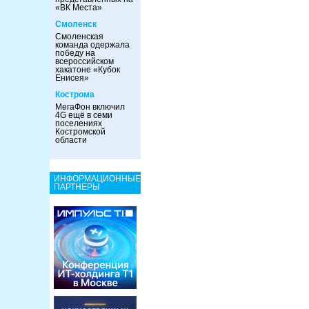
«ВК Места»
Смоленск
Смоленская
команда одержала
победу на
всероссийском
хакатоне «Кубок
Енисея»
Кострома
МегаФон включил
4G ещё в семи
поселениях
Костромской
области
ИНФОРМАЦИОННЫЕ
ПАРТНЕРЫ