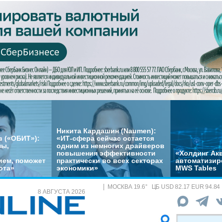
Никита Кардашин (Naumen):
 («ОБИТ»):
«ИТ-сфера сейчас остается
мы,
одним из немногих драйверов
повышения эффективности
«Холдинг Акв
ем, поможет
практически во всех секторах
автоматизир
ота»
экономики»
MWS Tables
МОСКВА
19.6
°
ЦБ
USD 82.17 EUR 94.84
8 АВГУСТА 2026