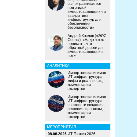
рынок развивается
под эгидой
импортозамещения и
«закрытия»
инфраструктур для
обеспечения
безопасности»
Андрей Козлов («ЭОС
Софт»): «Надо четко
понимать, что
обратной дороги для
импортозамещения
нет»
АНАЛИТИКА
Импортонезависимая
ИТ-инфраструктура:
мифы и реальность,
комментарии
экспертов
Импортонезависимая
ИТ-инфраструктура:
сложности создания,
решения, прогнозы,
комментарии
экспертов
МЕРОПРИЯТИЯ
08.08.2026
ИТ-Пикник 2026