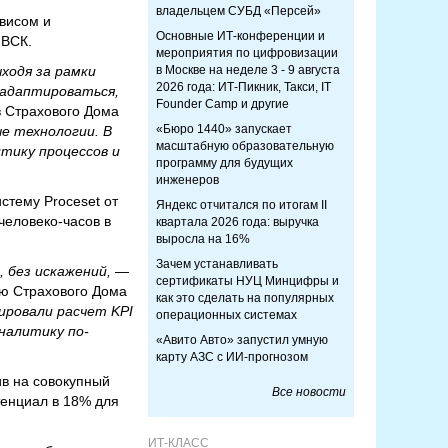
владельцем СУБД «Персей»
висом и
Основные ИТ-конференции и
 ВСК.
мероприятия по цифровизации
ыходя за рамки
в Москве на неделе 3 - 9 августа
2026 года: ИТ-Пикник, Такси, IT
 адаптироваться,
Founder Camp и другие
в Страхового Дома
«Бюро 1440» запускает
е технологии. В
масштабную образовательную
тику процессов и
программу для будущих
инженеров
стему Proceset от
Яндекс отчитался по итогам II
человеко-часов в
квартала 2026 года: выручка
выросла на 16%
Зачем устанавливать
, без искажений,
—
сертификаты НУЦ Минцифры и
ию Страхового Дома
как это сделать на популярных
ировали расчет KPI
операционных системах
аналитику по-
«Авито Авто» запустил умную
карту АЗС с ИИ-прогнозом
в на совокупный
Все новости
тенциал в 18% для
ИТ-КЛАСС