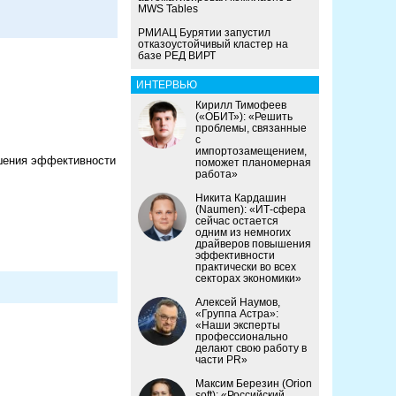
MWS Tables
РМИАЦ Бурятии запустил
отказоустойчивый кластер на
базе РЕД ВИРТ
ИНТЕРВЬЮ
Кирилл Тимофеев
(«ОБИТ»): «Решить
проблемы, связанные
с
импортозамещением,
ышения эффективности
поможет планомерная
работа»
Никита Кардашин
(Naumen): «ИТ-сфера
сейчас остается
одним из немногих
драйверов повышения
эффективности
практически во всех
секторах экономики»
Алексей Наумов,
«Группа Астра»:
«Наши эксперты
профессионально
делают свою работу в
части PR»
Максим Березин (Orion
soft): «Российский