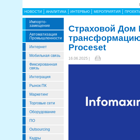
НОВОСТИ
АНАЛИТИКА
ИНТЕРВЬЮ
МЕРОПРИЯТИЯ
ПРОЕКТ
Импорто­
Замещение
Страховой Дом
Автоматизация
трансформацию c
Промышленности
Proceset
Интернет
Мобильная связь
16.06.2025 |
Фиксированная
связь
Интеграция
Рынок ПК
Маркетинг
Торговые сети
Оборудование
ПО
Outsourcing
Кадры