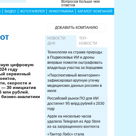
Вопросов больше чем
ответов
Ы
ВИДЕО
ФОТОГАЛЕРЕЯ
ИНФОГРАФИКА
КАТАЛОГ КОМПАНИЙ
ДОБАВИТЬ КОМПАНИЮ
от
НОВОСТИ
ТОП-
ДНЯ
НОВОСТИ
Технологии на страже природы:
в Подмосковье ИИ и дроны
впервые помогли оштрафовать
бную цифровую
владельца участка за борщевик
024 году
ый сервисный
«Перспективный мониторинг»
оектов,
зафиксировал крупную утечку
и, скорости и
медицинских данных россиян в
 — 30 инициатив
июле
 млн рублей.
 бизнес-аналитики
Российский рынок ПО для ИИ
достигнет 95 млрд рублей к 2030
году
Apple на несколько часов
удалила Telegram из App Store
из-за запрещенного контента
«Тантор Лабс» стала