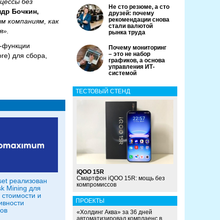
цессы без
Не сто резюме, а сто
др Бочкин,
друзей: почему
рекомендации снова
м компаниям, как
стали валютой
я».
рынка труда
с-функции
Почему мониторинг
– это не набор
re) для сбора,
графиков, а основа
управления ИТ-
системой
ТЕСТОВЫЙ СТЕНД
iQOO 15R
Смартфон iQOO 15R: мощь без
set реализован
компромиссов
sk Mining для
 стоимости и
ПРОЕКТЫ
ивности
ов
«Холдинг Аква» за 36 дней
автоматизировал комплаенс в