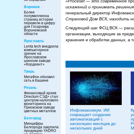
«Proceset — это современное пр
искажений и принимать решения 
Воронеж
Более
генеральный директор Инфомакс
полумиллиона
Страховой Дом ВСК, находить н
страниц истории
перевели в цифру
для Госархива
Следующий шаг ФСЦ ВСК — расшир
Воронежской
организации, выходящие за преде
области
хранения и обработки данных, а 
Ярославль
Lenta tech внедрила
компьютерное
зрение на
Ярославском
шинном заводе
«Кордиант»
Тверь
МегаФон обновил
сеть в Кашине
Рязань
Финансовый архив
Directum СЭД+ стал
центром налогового
мониторинга на
Приокском заводе
Инфомаксимум: ИИ
К
цветных металлов
сокращает создание
у
Белгород
автоматизаций с
п
нескольких месяцев до
P
Минцифры
Белгорода закупила
нескольких дней
M
продукцию YADRO