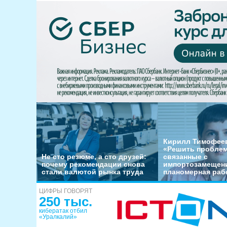
Кирилл Тимофеев
«Решить пробле
Не сто резюме, а сто друзей:
связанные с
почему рекомендации снова
импортозамещени
стали валютой рынка труда
планомерная раб
ЦИФРЫ ГОВОРЯТ
250 тыс.
кибератак отбил
«Уралкалий»