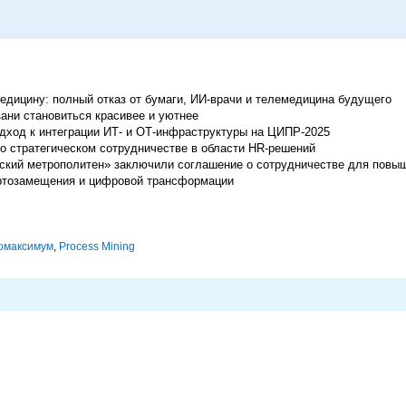
едицину: полный отказ от бумаги, ИИ-врачи и телемедицина будущего
ани становиться красивее и уютнее
дход к интеграции ИТ- и ОТ-инфраструктуры на ЦИПР-2025
и о стратегическом сотрудничестве в области HR-решений
гский метрополитен» заключили соглашение о сотрудничестве для пов
ортозамещения и цифровой трансформации
омаксимум
,
Process Mining