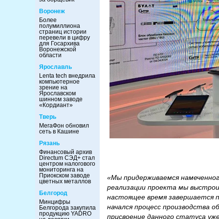
Воронеж
Более
полумиллиона
страниц истории
перевели в цифру
для Госархива
Воронежской
области
Ярославль
Lenta tech внедрила
компьютерное
зрение на
Ярославском
шинном заводе
«Кордиант»
Тверь
МегаФон обновил
сеть в Кашине
Рязань
Финансовый архив
Directum СЭД+ стал
центром налогового
мониторинга на
Приокском заводе
«Мы придерживаемся намеченног
цветных металлов
реализации проекта мы выстрои
Белгород
настоящее время завершается п
Минцифры
начался процесс производства о
Белгорода закупила
продукцию YADRO
присвоение данного статуса уж