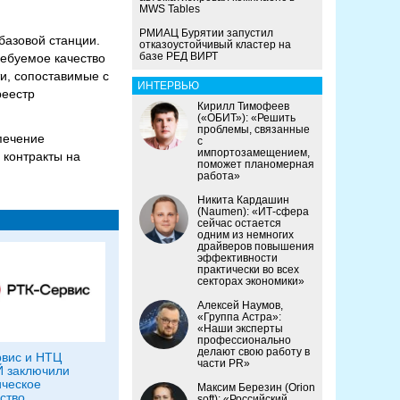
MWS Tables
РМИАЦ Бурятии запустил
базовой станции.
отказоустойчивый кластер на
базе РЕД ВИРТ
ребуемое качество
и, сопоставимые с
ИНТЕРВЬЮ
реестр
Кирилл Тимофеев
(«ОБИТ»): «Решить
проблемы, связанные
печение
с
импортозамещением,
контракты на
поможет планомерная
работа»
Никита Кардашин
(Naumen): «ИТ-сфера
сейчас остается
одним из немногих
драйверов повышения
эффективности
практически во всех
секторах экономики»
Алексей Наумов,
«Группа Астра»:
«Наши эксперты
профессионально
делают свою работу в
вис и НТЦ
части PR»
 заключили
ическое
Максим Березин (Orion
ство
soft): «Российский