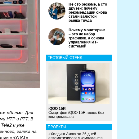
Не сто резюме, а сто
друзей: почему
рекомендации снова
стали валютой
рынка труда
Почему мониторинг
– это не набор
графиков, а основа
управления ИТ-
системой
ТЕСТОВЫЙ СТЕНД
iQOO 15R
ом объеме. Для
Смартфон iQOO 15R: мощь без
компромиссов
и НТР и РТТ. В
Tele2 и уже
ПРОЕКТЫ
нного, заявка на
«Холдинг Аква» за 36 дней
ании «БУЛАТ»
автоматизировал комплаенс в