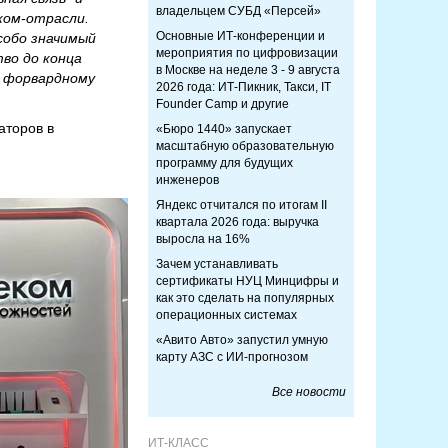
владельцем СУБД «Персей»
ком-отрасли.
Основные ИТ-конференции и
собо значимый
мероприятия по цифровизации
во до конца
в Москве на неделе 3 - 9 августа
я форвардному
2026 года: ИТ-Пикник, Такси, IT
Founder Camp и другие
аторов в
«Бюро 1440» запускает
масштабную образовательную
программу для будущих
инженеров
Яндекс отчитался по итогам II
квартала 2026 года: выручка
выросла на 16%
Зачем устанавливать
сертификаты НУЦ Минцифры и
как это сделать на популярных
операционных системах
«Авито Авто» запустил умную
карту АЗС с ИИ-прогнозом
Все новости
ИТ-КЛАСС