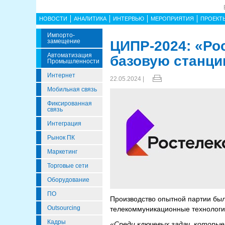
НОВОСТИ
АНАЛИТИКА
ИНТЕРВЬЮ
МЕРОПРИЯТИЯ
ПРОЕКТ
Импорто­
Замещение
ЦИПР-2024: «Ро
Автоматизация
базовую станци
Промышленности
Интернет
22.05.2024 |
Мобильная связь
Фиксированная
связь
Интеграция
Рынок ПК
Маркетинг
Торговые сети
Оборудование
ПО
Производство опытной партии бы
Outsourcing
телекоммуникационные технологи
Кадры
«Среди ключевых задач, которы