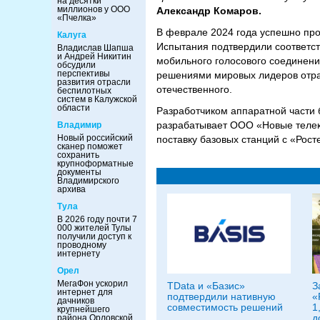
на десятки
миллионов у ООО
Александр Комаров.
«Пчелка»
В феврале 2024 года успешно про
Калуга
Испытания подтвердили соответст
Владислав Шапша
и Андрей Никитин
мобильного голосового соединени
обсудили
перспективы
решениями мировых лидеров отрас
развития отрасли
отечественного.
беспилотных
систем в Калужской
области
Разработчиком аппаратной части
разрабатывает ООО «Новые телек
Владимир
Новый российский
поставку базовых станций с «Рос
сканер поможет
сохранить
крупноформатные
документы
Владимирского
архива
Тула
В 2026 году почти 7
000 жителей Тулы
получили доступ к
проводному
интернету
Орел
МегаФон ускорил
TData и «Базис»
З
интернет для
подтвердили нативную
«
дачников
совместимость решений
1
крупнейшего
д
района Орловской