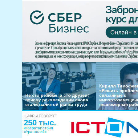
Кирилл Тимофеев
«Решить пробле
Не сто резюме, а сто друзей:
связанные с
почему рекомендации снова
импортозамещени
стали валютой рынка труда
планомерная раб
ЦИФРЫ ГОВОРЯТ
250 тыс.
кибератак отбил
«Уралкалий»