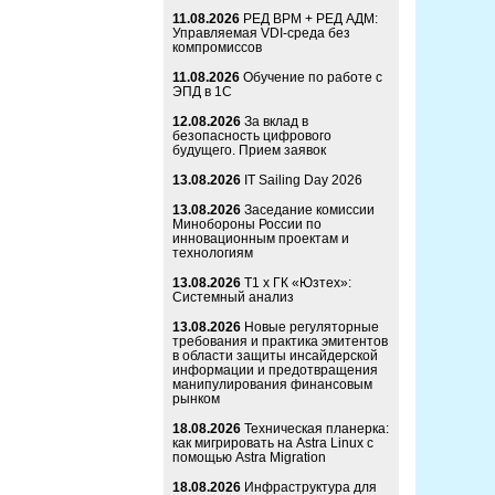
11.08.2026
РЕД ВРМ + РЕД АДМ:
Управляемая VDI-среда без
компромиссов
11.08.2026
Обучение по работе с
ЭПД в 1С
12.08.2026
За вклад в
безопасность цифрового
будущего. Прием заявок
13.08.2026
IT Sailing Day 2026
13.08.2026
Заседание комиссии
Минобороны России по
инновационным проектам и
технологиям
13.08.2026
Т1 x ГК «Юзтех»:
Системный анализ
13.08.2026
Новые регуляторные
требования и практика эмитентов
в области защиты инсайдерской
информации и предотвращения
манипулирования финансовым
рынком
18.08.2026
Техническая планерка:
как мигрировать на Astra Linux с
помощью Astra Migration
18.08.2026
Инфраструктура для