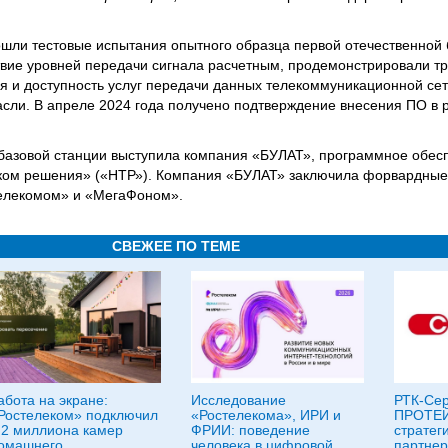
шли тестовые испытания опытного образца первой отечественной 
вие уровней передачи сигнала расчетным, продемонстрировали т
я и доступность услуг передачи данных телекоммуникационной сет
ли. В апреле 2024 года получено подтверждение внесения ПО в 
 базовой станции выступила компания «БУЛАТ», программное обес
ом решения» («НТР»). Компания «БУЛАТ» заключила форвардные 
телекомом» и «МегаФоном».
СВЕЖЕЕ ПО ТЕМЕ
абота на экране:
Исследование
РТК-Сер
Ростелеком» подключил
«Ростелекома», ИРИ и
ПРОТЕЙ
,2 миллиона камер
ФРИИ: поведение
стратег
омашнего
человека в цифровой
партнер