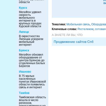
области
в
Курск
МегаФон удвоил
скорость
мобильного
интернета в
крупных городах
Тематики:
Мобильная связь
,
Оборудов
Курской области
Ключевые слова:
Ростелеком
,
сотовая
Липецк
А ЗНАЕТЕ ЛИ ВЫ, ЧТО:
В окрестностях
Липецка ускорили
Продвижение сайтов Спб
мобильный
интернет
Брянск
МегаФон обновил
оборудование от
центра Брянска до
отдаленных Белых
Берегов
Иваново
В 75 малых
населённых
пунктах Ивановской
области появились
связь и интернет
Тамбов
Тамбовская область
вошла в число
регионов,
представленных на