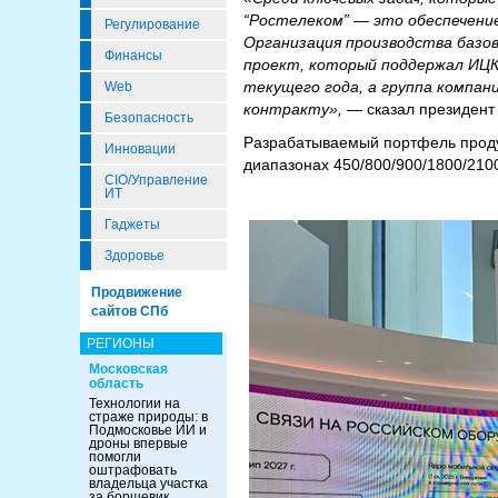
“Ростелеком” — это обеспечени
Регулирование
Организация производства базо
Финансы
проект, который поддержал ИЦК.
текущего года, а группа компан
Web
контракту»,
— сказал президент
Безопасность
Разрабатываемый портфель продук
Инновации
диапазонах 450/800/900/1800/210
CIO/Управление
ИТ
Гаджеты
Здоровье
Продвижение
сайтов СПб
РЕГИОНЫ
Московская
область
Технологии на
страже природы: в
Подмосковье ИИ и
дроны впервые
помогли
оштрафовать
владельца участка
за борщевик