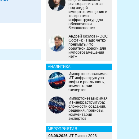
рынок развивается
под эгидой
импортозамещения и
«закрытия»
инфраструктур для
обеспечения
безопасности»
Андрей Козлов («ЭОС
Софт»): «Надо четко
понимать, что
обратной дороги для
импортозамещения
нет»
АНАЛИТИКА
Импортонезависимая
ИТ-инфраструктура:
мифы и реальность,
комментарии
экспертов
Импортонезависимая
ИТ-инфраструктура:
сложности создания,
решения, прогнозы,
комментарии
экспертов
МЕРОПРИЯТИЯ
08.08.2026
ИТ-Пикник 2026