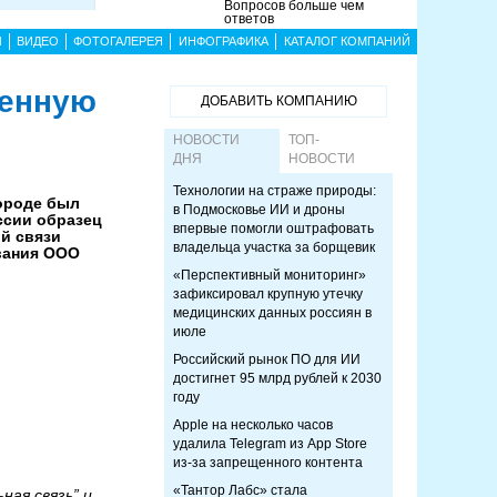
Вопросов больше чем
ответов
Ы
ВИДЕО
ФОТОГАЛЕРЕЯ
ИНФОГРАФИКА
КАТАЛОГ КОМПАНИЙ
венную
ДОБАВИТЬ КОМПАНИЮ
НОВОСТИ
ТОП-
ДНЯ
НОВОСТИ
Технологии на страже природы:
ороде был
в Подмосковье ИИ и дроны
ссии образец
впервые помогли оштрафовать
й связи
владельца участка за борщевик
вания ООО
«Перспективный мониторинг»
зафиксировал крупную утечку
медицинских данных россиян в
июле
Российский рынок ПО для ИИ
достигнет 95 млрд рублей к 2030
году
Apple на несколько часов
удалила Telegram из App Store
из-за запрещенного контента
«Тантор Лабс» стала
ая связь” и