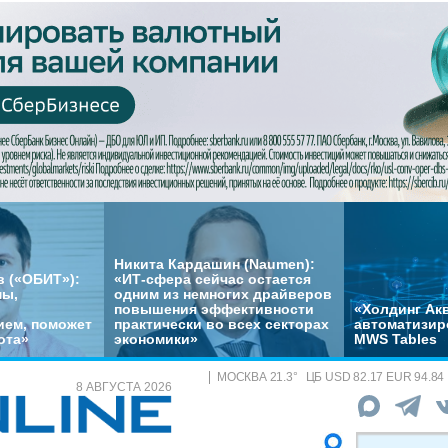
Никита Кардашин (Naumen):
 («ОБИТ»):
«ИТ-сфера сейчас остается
мы,
одним из немногих драйверов
повышения эффективности
«Холдинг Акв
ем, поможет
практически во всех секторах
автоматизир
ота»
экономики»
MWS Tables
МОСКВА
21.3
°
ЦБ
USD 82.17 EUR 94.84
8 АВГУСТА 2026