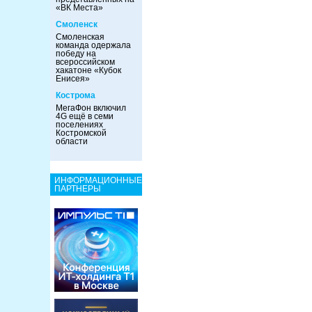
«ВК Места»
Смоленск
Смоленская
команда одержала
победу на
всероссийском
хакатоне «Кубок
Енисея»
Кострома
МегаФон включил
4G ещё в семи
поселениях
Костромской
области
ИНФОРМАЦИОННЫЕ
ПАРТНЕРЫ