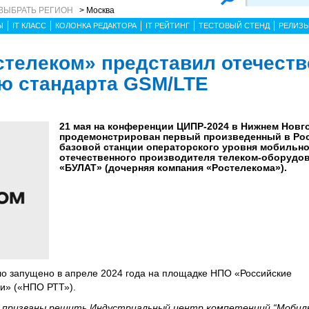
ВЫБРАТЬ РЕГИОН
> Москва
Ы
IT КЛАСС
КОЛОНКА РЕДАКТОРА
IT РЕЙТИНГ
ТЕСТОВЫЙ СТЕНД
РЕЛИЗ
стелеком» представил отечест
ю стандарта GSM/LTE
21 мая на конференции ЦИПР-2024 в Нижнем Новг
продемонстрирован первый произведенный в Ро
базовой станции операторского уровня мобильно
отечественного производителя телеком-оборудо
«БУЛАТ» (дочерняя компания «Ростелекома»).
ло запущено в апреле 2024 года на площадке НПО «Российские
и» («НПО РТТ»).
е призваны решить Индустриальный центр компетенций “Мобильн