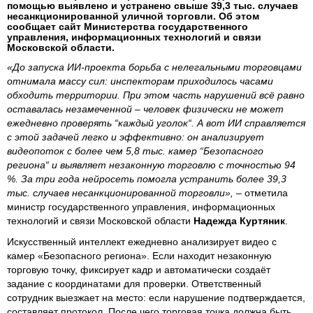
помощью выявлено и устранено свыше 39,3 тыс. случаев
несанкционированной уличной торговли. Об этом
сообщает сайт Министерства государственного
управления, информационных технологий и связи
Московской области.
«До запуска ИИ-проекта борьба с нелегальными торговцами
отнимала массу сил: инспекторам приходилось часами
обходить территории. При этом часть нарушений всё равно
оставалась незамеченной – человек физически не может
ежедневно проверять “каждый уголок“. А вот ИИ справляется
с этой задачей легко и эффективно: он анализирует
видеопоток с более чем 5,8 тыс. камер “Безопасного
региона“ и выявляет незаконную торговлю с точностью 94
%. За три года нейросеть помогла устранить более 39,3
тыс. случаев несанкционированной торговли»,
– отметила
министр государственного управления, информационных
технологий и связи Московской области
Надежда Куртяник
.
Искусственный интеллект ежедневно анализирует видео с
камер «Безопасного региона». Если находит незаконную
торговую точку, фиксирует кадр и автоматически создаёт
задание с координатами для проверки. Ответственный
сотрудник выезжает на место: если нарушение подтверждается,
составляет протокол. После чего торговая точка должна быть