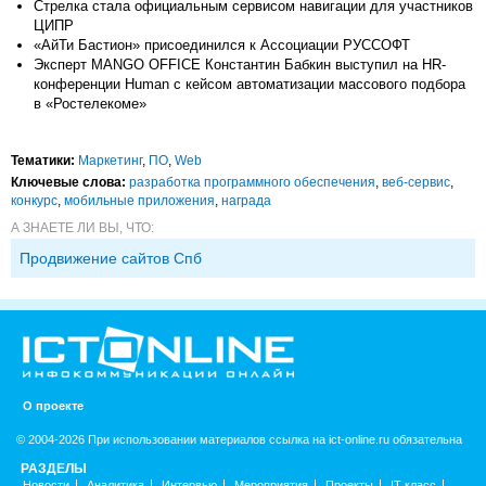
Стрелка стала официальным сервисом навигации для участников
ЦИПР
«АйТи Бастион» присоединился к Ассоциации РУССОФТ
Эксперт MANGO OFFICE Константин Бабкин выступил на HR-
конференции Human с кейсом автоматизации массового подбора
в «Ростелекоме»
Тематики:
Маркетинг
,
ПО
,
Web
Ключевые слова:
разработка программного обеспечения
,
веб-сервис
,
конкурс
,
мобильные приложения
,
награда
А ЗНАЕТЕ ЛИ ВЫ, ЧТО:
Продвижение сайтов Спб
О проекте
© 2004-2026 При использовании материалов ссылка на ict-online.ru обязательна
РАЗДЕЛЫ
Новости
Аналитика
Интервью
Мероприятия
Проекты
IT класс