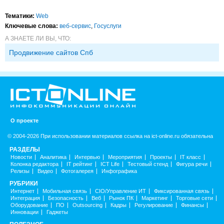
Тематики:
Web
Ключевые слова:
веб-сервис
,
Госуслуги
А ЗНАЕТЕ ЛИ ВЫ, ЧТО:
Продвижение сайтов Спб
О проекте
© 2004-2026 При использовании материалов ссылка на ict-online.ru обязательна
РАЗДЕЛЫ
Новости
Аналитика
Интервью
Мероприятия
Проекты
IT класс
Колонка редактора
IT рейтинг
ICT Life
Тестовый стенд
Фигура речи
Релизы
Видео
Фотогалерея
Инфографика
РУБРИКИ
Интернет
Мобильная связь
CIO/Управление ИТ
Фиксированная связь
Интеграция
Безопасность
Веб
Рынок ПК
Маркетинг
Торговые сети
Оборудование
ПО
Outsourcing
Кадры
Регулирование
Финансы
Инновации
Гаджеты