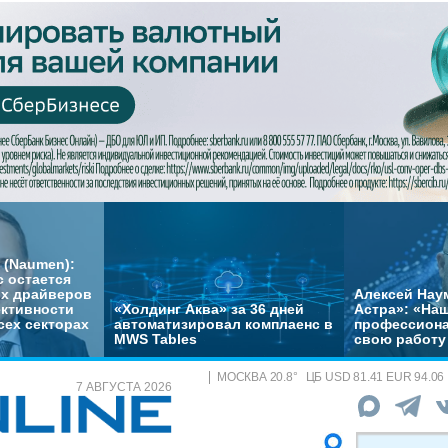
 (Naumen):
с остается
их драйверов
Алексей Нау
ктивности
«Холдинг Аква» за 36 дней
Астра»: «На
сех секторах
автоматизировал комплаенс в
профессиона
MWS Tables
свою работу 
МОСКВА
20.8
°
ЦБ
USD 81.41 EUR 94.06
7 АВГУСТА 2026