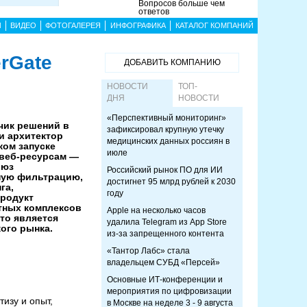
Вопросов больше чем
ответов
Ы
ВИДЕО
ФОТОГАЛЕРЕЯ
ИНФОГРАФИКА
КАТАЛОГ КОМПАНИЙ
rGate
ДОБАВИТЬ КОМПАНИЮ
НОВОСТИ
ТОП-
ДНЯ
НОВОСТИ
«Перспективный мониторинг»
чик решений в
зафиксировал крупную утечку
и архитектор
медицинских данных россиян в
ком запуске
июле
 веб‑ресурсам —
люз
Российский рынок ПО для ИИ
ную фильтрацию,
достигнет 95 млрд рублей к 2030
га,
году
Продукт
тных комплексов
Apple на несколько часов
что является
удалила Telegram из App Store
ого рынка.
из-за запрещенного контента
«Тантор Лабс» стала
владельцем СУБД «Персей»
Основные ИТ-конференции и
мероприятия по цифровизации
изу и опыт,
в Москве на неделе 3 - 9 августа