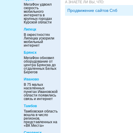
А ЗНАЕТЕ ЛИ ВЫ, ЧТО:
МегаФон удвоил
скорость
Продвижение сайтов Спб
мобильного
интернета в
крупных городах
Курской области
Липецк
В окрестностях
Липецка ускорили
мобильный
интернет
Брянск
МегаФон обновил
оборудование от
центра Брянска до
отдаленных Белых
Берегов
Иваново
В 75 малых
населённых
пунктах Ивановской
области появились
связь и интернет
Тамбов
Тамбовская область
вошла в число
регионов,
представленных на
«ВК Места»
Смоленск