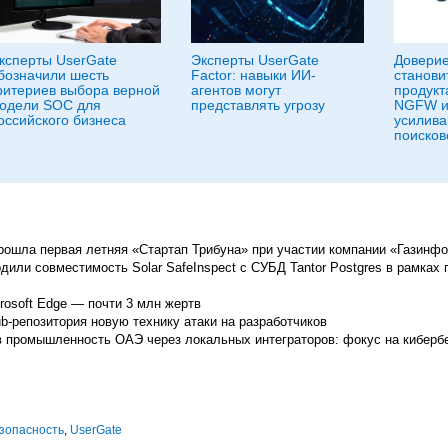
ксперты UserGate
Эксперты UserGate
Доверие
бозначили шесть
Factor: навыки ИИ-
станови
ритериев выбора верной
агентов могут
продукт
одели SOC для
представлять угрозу
NGFW и
оссийского бизнеса
усилива
поисков
прошла первая летняя «Стартап Трибуна» при участии компании «Газинф
дили совместимость Solar SafeInspect с СУБД Tantor Postgres в рамках 
rosoft Edge — почти 3 млн жертв
b-репозитория новую технику атаки на разработчиков
в промышленность ОАЭ через локальных интеграторов: фокус на киберб
зопасность
,
UserGate