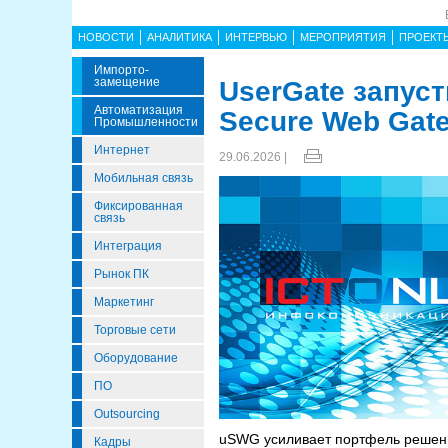
НОВОСТИ
АНАЛИТИКА
ИНТЕРВЬЮ
МЕРОПРИЯТИЯ
ПРОЕКТ
Импорто­
Замещение
UserGate запус
Автоматизация
Secure Web Gat
Промышленности
Интернет
29.06.2026 |
Мобильная связь
Фиксированная
связь
Интеграция
Рынок ПК
Маркетинг
Торговые сети
Оборудование
ПО
Outsourcing
uSWG усиливает портфель решений
Кадры