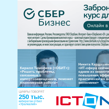
Никита Кардашин
Кирилл Тимофеев («ОБИТ»):
«ИТ-сфера сейча
«Решить проблемы,
одним из немног
связанные с
повышения эффе
импортозамещением, поможет
практически во в
планомерная работа»
экономики»
ЦИФРЫ ГОВОРЯТ
250 тыс.
кибератак отбил
«Уралкалий»