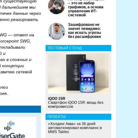
яет существующую
– это не набор
 В дальнейшем мы
графиков, а основа
управления ИТ-
течек данных через
системой
менно реагировать
Зашифровано не
значит невидимо:
как искать угрозы
uSWG — ответ на
без расшифровки
orcepoint SWG,
 откладывали
ТЕСТОВЫЙ СТЕНД
й и
н в сложных и
 концепции
звитию сетевой
Шлюз
рия.
iQOO 15R
Смартфон iQOO 15R: мощь без
компромиссов
ПРОЕКТЫ
«Холдинг Аква» за 36 дней
автоматизировал комплаенс в
MWS Tables