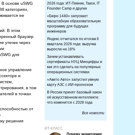
. В основе uSWG
2026 года: ИТ-Пикник, Такси, IT
Founder Camp и другие
88 категориях,
рживается ее
«Бюро 1440» запускает
масштабную образовательную
программу для будущих
ий. В этом
инженеров
еренный браузер.
Яндекс отчитался по итогам II
е утечек через
квартала 2026 года: выручка
ми
выросла на 16%
 uSWG для
Зачем устанавливать
сертификаты НУЦ Минцифры и
как это сделать на популярных
бное управление
операционных системах
ссекторе и
«Авито Авто» запустил умную
истем,
карту АЗС с ИИ-прогнозом
трирования, в том
В России принят базовый закон
ателей в точках
об искусственном интеллекте:
что изменится с 2026 года
 способностью от
Все новости
о
жку решения
ИТ-КЛАСС
Почему мониторинг