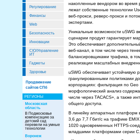
накопленные вендором во время 
Регулирование
лежат собственные технологии Use
Финансы
веб‑прокси, реверс‑прокси и пото
экспертами.
Web
Уникальные возможности uSWG вкл
Безопасность
сценарии продукт гарантирует ма
Инновации
Это обеспечивает дополнительный
веб‑канал, в том числе через те
CIO/Управление
ИТ
балансировщиками трафика, в том
реализации масштабных внедрени
Гаджеты
Здоровье
uSWG обеспечивает устойчивую ра
гранулированными политиками дос
Продвижение
корпорациях: фильтрация по Geo 
сайтов СПб
морфологический анализ содержа
РЕГИОНЫ
числе через TACACS+, а также ин
общего доступа.
Московская
область
В линейку аппаратных платформ в
В Подмосковье
компенсацию за
3,6 до 7,7 Гбит/с на трафике EMI
детский сад
перевели на умные
1020 одновременных HTTPS‑соеди
технологии
младшими платформами серии C
Воронеж