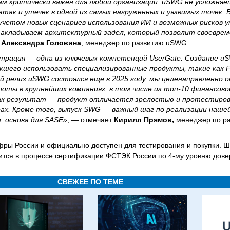
сам критически важен для любой организации. uSWG не усложн
атак и утечек в одной из самых нагруженных и уязвимых точек.
учетом новых сценариев использования ИИ и возможных рисков у
 закладываем архитектурный задел, который позволит своевре
Александра Головина
, менеджер по развитию uSWG.
рация — одна из ключевых компетенций UserGate. Создание 
ыкшего использовать специализированные продукты, такие как F
кий релиз uSWG состоялся еще в 2025 году, мы целенаправленно
илоты в крупнейших компаниях, в том числе из топ‑10 финансово
к результат — продукт отличается зрелостью и протестирова
. Кроме того, выпуск SWG — важный шаг по реализации нашей
, основа для SASE»
, — отмечает
Кирилл Прямов,
менеджер по ра
ры России и официально доступен для тестирования и покупки. 
ится в процессе сертификации ФСТЭК России по 4‑му уровню дове
СВЕЖЕЕ ПО ТЕМЕ