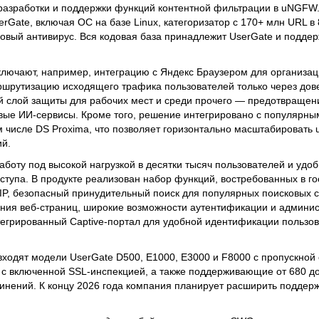
разработки и поддержки функций контентной фильтрации в uNGFW
rGate, включая ОС на базе Linux, категоризатор с 170+ млн URL в 
ковый антивирус. Вся кодовая база принадлежит UserGate и подде
ючают, например, интеграцию с Яндекс Браузером для организац
ршрутизацию исходящего трафика пользователей только через дов
 слой защиты для рабочих мест и среди прочего — предотвращени
невые ИИ‑сервисы. Кроме того, решение интегрировано с популярны
 числе DS Proxima, что позволяет горизонтально масштабировать
й.
боту под высокой нагрузкой в десятки тысяч пользователей и удо
тупа. В продукте реализован набор функций, востребованных в го
IP, безопасный принудительный поиск для популярных поисковых с
ния веб‑страниц, широкие возможности аутентификации и админис
тегрированный Captive‑портал для удобной идентификации пользов
ходят модели UserGate D500, E1000, E3000 и F8000 с пропускной
X с включенной SSL‑инспекцией, а также поддерживающие от 680 д
нений. К концу 2026 года компания планирует расширить поддер
.