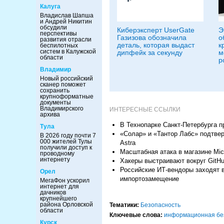
Калуга
Владислав Шапша
и Андрей Никитин
обсудили
Киберэксперт UserGate
Э
перспективы
Газизова обозначила
о
развития отрасли
деталь, которая выдаст
к
беспилотных
систем в Калужской
дипфейк за секунду
м
области
р
Владимир
Новый российский
сканер поможет
сохранить
крупноформатные
документы
Владимирского
ИНТЕРЕСНЫЕ ССЫЛКИ
архива
В Технопарке Санкт-Петербурга 
Тула
«Солар» и «Тантор Лабс» подтвер
В 2026 году почти 7
000 жителей Тулы
Astra
получили доступ к
Масштабная атака в магазине Mic
проводному
интернету
Хакеры выстраивают вокруг GitHu
Российские ИТ-вендоры заходят 
Орел
импортозамещение
МегаФон ускорил
интернет для
дачников
крупнейшего
района Орловской
Тематики:
Безопасность
области
Ключевые слова:
информационная бе
Курск