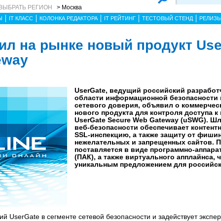
ВЫБРАТЬ РЕГИОН
> Москва
Ы
IT КЛАСС
КОЛОНКА РЕДАКТОРА
IT РЕЙТИНГ
ТЕСТОВЫЙ СТЕНД
РЕЛИЗ
тил на рынке новый продукт Use
eway
UserGate, ведущий российский разработ
области информационной безопасности 
сетевого доверия, объявил о коммерчес
нового продукта для контроля доступа к
UserGate Secure Web Gateway (uSWG). Ш
веб‑безопасности обеспечивает контент
SSL‑инспекцию, а также защиту от фишин
нежелательных и запрещенных сайтов. 
поставляется в виде программно-аппара
(ПАК), а также виртуального апплайнса, 
уникальным предложением для российск
 UserGate в сегменте сетевой безопасности и задействует эксперт