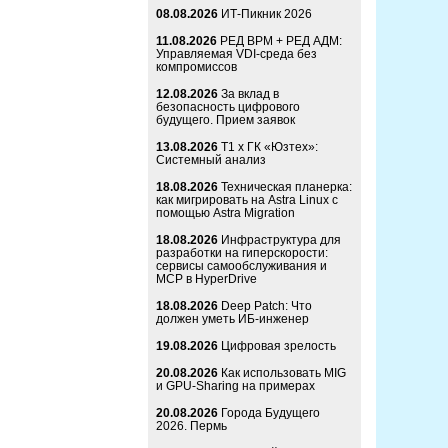
08.08.2026
ИТ-Пикник 2026
11.08.2026
РЕД ВРМ + РЕД АДМ:
Управляемая VDI-среда без
компромиссов
12.08.2026
За вклад в
безопасность цифрового
будущего. Прием заявок
13.08.2026
Т1 x ГК «Юзтех»:
Системный анализ
18.08.2026
Техническая планерка:
как мигрировать на Astra Linux с
помощью Astra Migration
18.08.2026
Инфраструктура для
разработки на гиперскорости:
сервисы самообслуживания и
MCP в HyperDrive
18.08.2026
Deep Patch: Что
должен уметь ИБ-инженер
19.08.2026
Цифровая зрелость
20.08.2026
Как использовать MIG
и GPU-Sharing на примерах
20.08.2026
Города Будущего
2026. Пермь