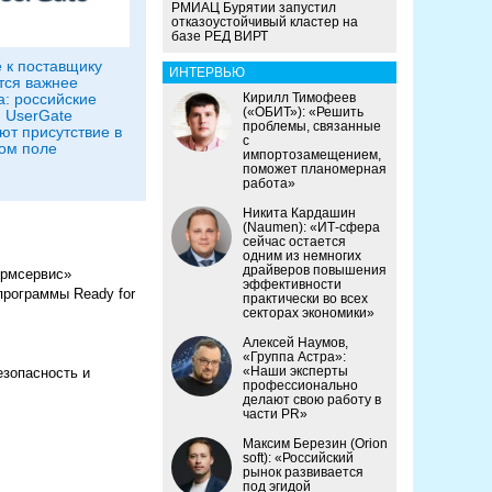
РМИАЦ Бурятии запустил
отказоустойчивый кластер на
базе РЕД ВИРТ
 к поставщику
ИНТЕРВЬЮ
тся важнее
а: российские
Кирилл Тимофеев
(«ОБИТ»): «Решить
 UserGate
проблемы, связанные
ют присутствие в
с
ом поле
импортозамещением,
поможет планомерная
работа»
Никита Кардашин
(Naumen): «ИТ-сфера
сейчас остается
одним из немногих
драйверов повышения
ормсервис»
эффективности
программы Ready for
практически во всех
секторах экономики»
Алексей Наумов,
«Группа Астра»:
«Наши эксперты
езопасность и
профессионально
делают свою работу в
части PR»
Максим Березин (Orion
soft): «Российский
рынок развивается
под эгидой