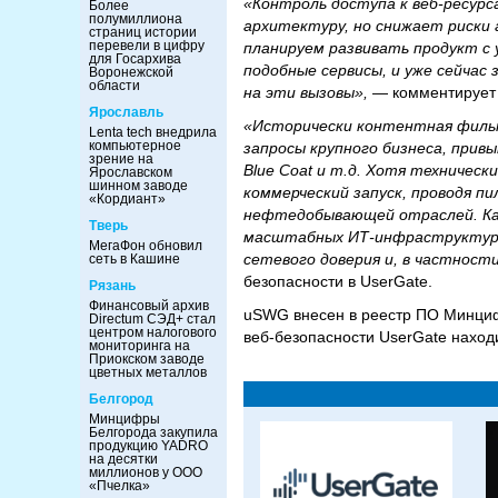
«Контроль доступа к веб‑ресур
Более
полумиллиона
архитектуру, но снижает риски 
страниц истории
перевели в цифру
планируем развивать продукт с 
для Госархива
подобные сервисы, и уже сейчас
Воронежской
области
на эти вызовы»,
— комментирует
Ярославль
«Исторически контентная фильт
Lenta tech внедрила
компьютерное
запросы крупного бизнеса, прив
зрение на
Blue Coat и т.д. Хотя техничес
Ярославском
шинном заводе
коммерческий запуск, проводя п
«Кордиант»
нефтедобывающей отраслей. Ка
Тверь
масштабных ИТ‑инфраструктурах
МегаФон обновил
сетевого доверия и, в частности
сеть в Кашине
безопасности в UserGate.
Рязань
Финансовый архив
uSWG внесен в реестр ПО Минциф
Directum СЭД+ стал
центром налогового
веб‑безопасности UserGate наход
мониторинга на
Приокском заводе
цветных металлов
Белгород
Минцифры
Белгорода закупила
продукцию YADRO
на десятки
миллионов у ООО
«Пчелка»