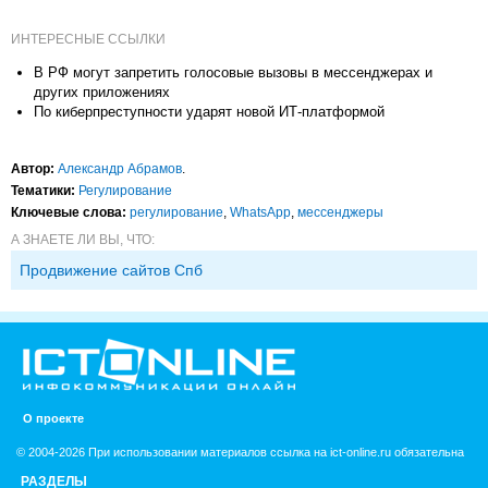
ИНТЕРЕСНЫЕ ССЫЛКИ
В РФ могут запретить голосовые вызовы в мессенджерах и
других приложениях
По киберпреступности ударят новой ИТ-платформой
Автор:
Александр Абрамов
.
Тематики:
Регулирование
Ключевые слова:
регулирование
,
WhatsApp
,
мессенджеры
А ЗНАЕТЕ ЛИ ВЫ, ЧТО:
Продвижение сайтов Спб
О проекте
© 2004-2026 При использовании материалов ссылка на ict-online.ru обязательна
РАЗДЕЛЫ