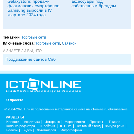
Galaxystore: продажи
аксессуары под
флагманских смартфонов
собственным брендом
Samsung выросли в IV
квартале 2024 года
Тематики:
Торговые сети
Ключевые слова:
торговые сети
,
Связной
А ЗНАЕТЕ ЛИ ВЫ, ЧТО:
Продвижение сайтов Спб
О проекте
© 2004-2026 При использовании материалов ссылка на ict-online.ru обязательна
РАЗДЕЛЫ
Новости
Аналитика
Интервью
Мероприятия
Проекты
IT класс
Колонка редактора
IT рейтинг
ICT Life
Тестовый стенд
Фигура речи
Релизы
Видео
Фотогалерея
Инфографика