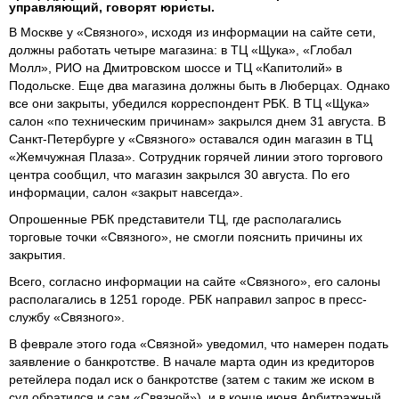
управляющий, говорят юристы.
В Москве у «Связного», исходя из информации на сайте сети,
должны работать четыре магазина: в ТЦ «Щука», «Глобал
Молл», РИО на Дмитровском шоссе и ТЦ «Капитолий» в
Подольске. Еще два магазина должны быть в Люберцах. Однако
все они закрыты, убедился корреспондент РБК. В ТЦ «Щука»
салон «по техническим причинам» закрылся днем 31 августа. В
Санкт-Петербурге у «Связного» оставался один магазин в ТЦ
«Жемчужная Плаза». Сотрудник горячей линии этого торгового
центра сообщил, что магазин закрылся 30 августа. По его
информации, салон «закрыт навсегда».
Опрошенные РБК представители ТЦ, где располагались
торговые точки «Связного», не смогли пояснить причины их
закрытия.
Всего, согласно информации на сайте «Связного», его салоны
располагались в 1251 городе. РБК направил запрос в пресс-
службу «Связного».
В феврале этого года «Связной» уведомил, что намерен подать
заявление о банкротстве. В начале марта один из кредиторов
ретейлера подал иск о банкротстве (затем с таким же иском в
суд обратился и сам «Связной»), и в конце июня Арбитражный