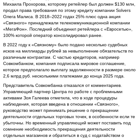
Михаила Прохорова, которому ретейлер был должен $130 млн,
продал права требования по этому кредиту компании Solvers
Олега Малиса. В 2018–2022 годах 25% плюс одна акция
«Связного» принадлежали телекоммуникационной компании
«МегаФон». Последний объединил ретейлера с «Евросетью»,
100% которой оператор консолидировал ранее.
В 2022 году к «Связному» было подано несколько судебных
исков на миллиарды рублей за невыполнение обязательств по
различным контрактам. С частью кредиторов, например
Совкомбанком, компания подписала мировое соглашение,
которое предполагало выплату задолженности в размере около
2,6 млрд руб. несколькими платежами до конца 2025 года.
Представитель Совкомбанка отказался от комментариев.
Управляющий партнер Центра по работе с проблемными
активами Зоя Галеева отметила, что в ходе процедуры
наблюдения, которая введена в отношении «Связного»,
руководство может принимать решение о прекращении
деятельности отдельных торговых точек, в особенности если те
убыточны. Но временный управляющий может поставить под
сомнение необходимость прекращения деятельности
отдельных магазинов и обратиться в суд с ходатайством о