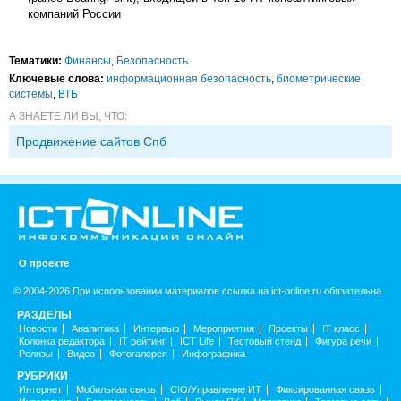
компаний России
Тематики:
Финансы
,
Безопасность
Ключевые слова:
информационная безопасность
,
биометрические
системы
,
ВТБ
А ЗНАЕТЕ ЛИ ВЫ, ЧТО:
Продвижение сайтов Спб
О проекте
© 2004-2026 При использовании материалов ссылка на ict-online.ru обязательна
РАЗДЕЛЫ
Новости
Аналитика
Интервью
Мероприятия
Проекты
IT класс
Колонка редактора
IT рейтинг
ICT Life
Тестовый стенд
Фигура речи
Релизы
Видео
Фотогалерея
Инфографика
РУБРИКИ
Интернет
Мобильная связь
CIO/Управление ИТ
Фиксированная связь