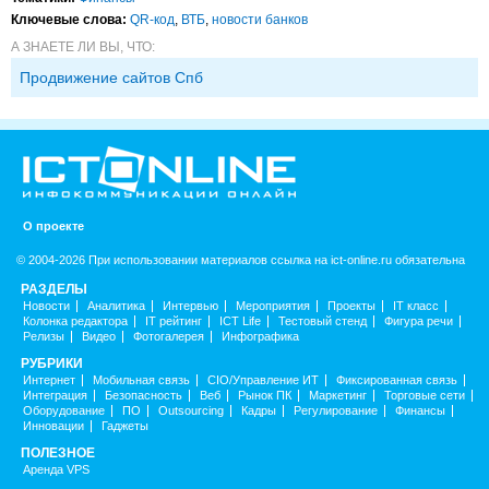
Ключевые слова:
QR-код
,
ВТБ
,
новости банков
А ЗНАЕТЕ ЛИ ВЫ, ЧТО:
Продвижение сайтов Спб
О проекте
© 2004-2026 При использовании материалов ссылка на ict-online.ru обязательна
РАЗДЕЛЫ
Новости
Аналитика
Интервью
Мероприятия
Проекты
IT класс
Колонка редактора
IT рейтинг
ICT Life
Тестовый стенд
Фигура речи
Релизы
Видео
Фотогалерея
Инфографика
РУБРИКИ
Интернет
Мобильная связь
CIO/Управление ИТ
Фиксированная связь
Интеграция
Безопасность
Веб
Рынок ПК
Маркетинг
Торговые сети
Оборудование
ПО
Outsourcing
Кадры
Регулирование
Финансы
Инновации
Гаджеты
ПОЛЕЗНОЕ
Аренда VPS