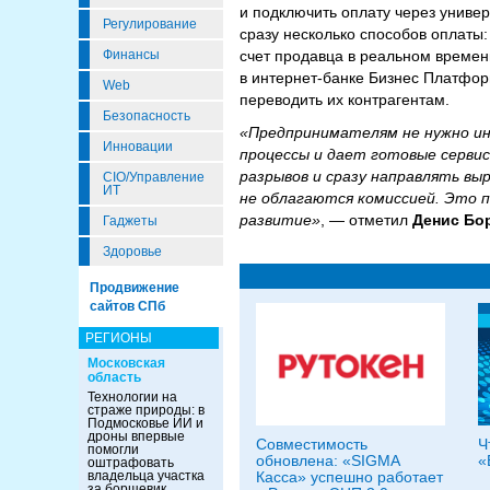
и подключить оплату через универ
Регулирование
сразу несколько способов оплаты
счет продавца в реальном времен
Финансы
в интернет-банке Бизнес Платформ
Web
переводить их контрагентам.
Безопасность
«Предпринимателям не нужно ин
Инновации
процессы и дает готовые серви
разрывов и сразу направлять вы
CIO/Управление
ИТ
не облагаются комиссией. Это п
развитие»
, — отметил
Денис Бо
Гаджеты
Здоровье
Продвижение
сайтов СПб
РЕГИОНЫ
Московская
область
Технологии на
страже природы: в
Подмосковье ИИ и
дроны впервые
Совместимость
Ч
помогли
обновлена: «SIGMA
«
оштрафовать
Касса» успешно работает
владельца участка
за борщевик