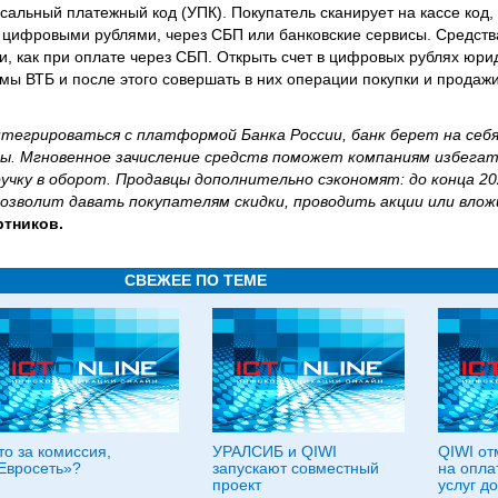
сальный платежный код (УПК). Покупатель сканирует на кассе код,
: цифровыми рублями, через СБП или банковские сервисы. Средств
и, как при оплате через СБП. Открыть счет в цифровых рублях юри
ы ВТБ и после этого совершать в них операции покупки и продажи
тегрироваться с платформой Банка России, банк берет на себя
сы. Мгновенное зачисление средств поможет компаниям избегат
ручку в оборот. Продавцы дополнительно сэкономят: до конца 20
озволит давать покупателям скидки, проводить акции или влож
ртников.
СВЕЖЕЕ ПО ТЕМЕ
то за комиссия,
УРАЛСИБ и QIWI
QIWI от
Евросеть»?
запускают совместный
на опла
проект
услуг до