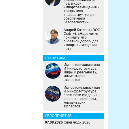
под эгидой
импортозамещения и
«закрытия»
инфраструктур для
обеспечения
безопасности»
Андрей Козлов («ЭОС
Софт»): «Надо четко
понимать, что
обратной дороги для
импортозамещения
нет»
АНАЛИТИКА
Импортонезависимая
ИТ-инфраструктура:
мифы и реальность,
комментарии
экспертов
Импортонезависимая
ИТ-инфраструктура:
сложности создания,
решения, прогнозы,
комментарии
экспертов
МЕРОПРИЯТИЯ
07.08.2026
Свои люди 2026