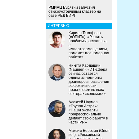
РМИАЦ Бурятии запустил
отказоустойчивый кластер на
базе РЕД ВИРТ
ИНТЕРВЬЮ
Кирилл Тимофеев
(«ОБИТ»): «Решить
проблемы, связанные
с
импортозамещением,
поможет планомерная
работа»
Никита Кардашин
(Naumen): «ИТ-сфера
сейчас остается
одним из немногих
драйверов повышения
эффективности
практически во всех
секторах экономики»
Алексей Наумов,
«Группа Астра»:
«Наши эксперты
профессионально
делают свою работу в
части PR»
Максим Березин (Orion
soft): «Российский
рынок развивается