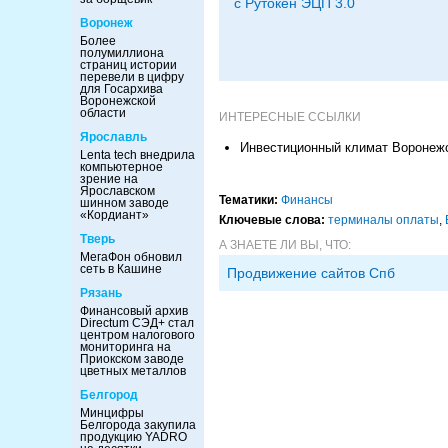
с Рутокен ЭЦП 3.0
Воронеж
Более
полумиллиона
страниц истории
перевели в цифру
для Госархива
Воронежской
области
ИНТЕРЕСНЫЕ ССЫЛКИ
Ярославль
Инвестиционный климат Воронежс
Lenta tech внедрила
компьютерное
зрение на
Ярославском
Тематики:
Финансы
шинном заводе
«Кордиант»
Ключевые слова:
терминалы оплаты
,
Тверь
А ЗНАЕТЕ ЛИ ВЫ, ЧТО:
МегаФон обновил
сеть в Кашине
Продвижение сайтов Спб
Рязань
Финансовый архив
Directum СЭД+ стал
центром налогового
мониторинга на
Приокском заводе
цветных металлов
Белгород
Минцифры
Белгорода закупила
продукцию YADRO