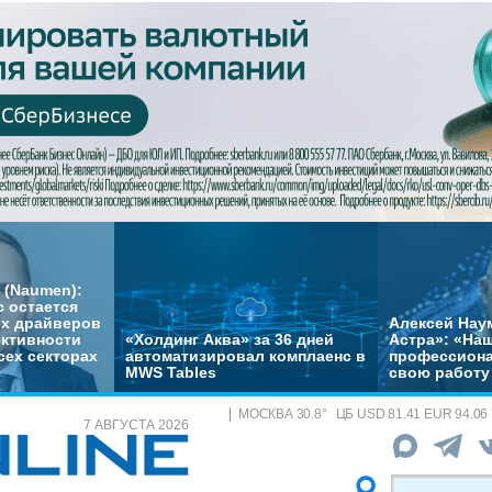
 (Naumen):
с остается
их драйверов
Алексей Нау
ктивности
«Холдинг Аква» за 36 дней
Астра»: «На
сех секторах
автоматизировал комплаенс в
профессиона
MWS Tables
свою работу 
МОСКВА
30.8
°
ЦБ
USD 81.41 EUR 94.06
7 АВГУСТА 2026