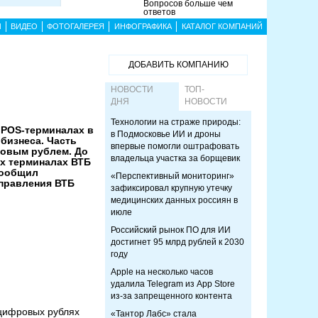
Вопросов больше чем
ответов
Ы
ВИДЕО
ФОТОГАЛЕРЕЯ
ИНФОГРАФИКА
КАТАЛОГ КОМПАНИЙ
ДОБАВИТЬ КОМПАНИЮ
НОВОСТИ
ТОП-
ДНЯ
НОВОСТИ
Технологии на страже природы:
 POS-терминалах в
в Подмосковье ИИ и дроны
бизнеса. Часть
впервые помогли оштрафовать
ровым рублем. До
владельца участка за борщевик
ех терминалах ВТБ
сообщил
«Перспективный мониторинг»
 правления ВТБ
зафиксировал крупную утечку
медицинских данных россиян в
июле
Российский рынок ПО для ИИ
достигнет 95 млрд рублей к 2030
году
Apple на несколько часов
удалила Telegram из App Store
из-за запрещенного контента
 цифровых рублях
«Тантор Лабс» стала