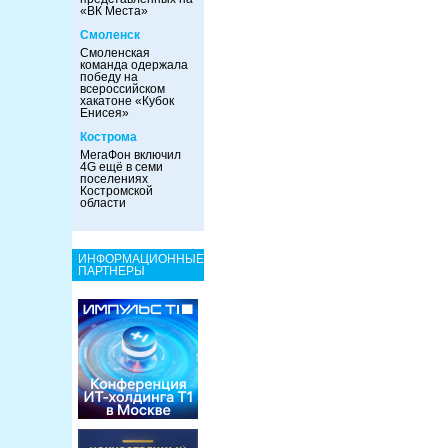
«ВК Места»
Смоленск
Смоленская
команда одержала
победу на
всероссийском
хакатоне «Кубок
Енисея»
Кострома
МегаФон включил
4G ещё в семи
поселениях
Костромской
области
ИНФОРМАЦИОННЫЕ
ПАРТНЕРЫ