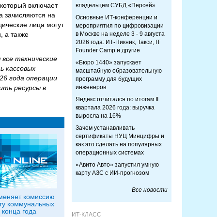
 который включает
владельцем СУБД «Персей»
а зачисляются на
Основные ИТ-конференции и
дические лица могут
мероприятия по цифровизации
, а также
в Москве на неделе 3 - 9 августа
2026 года: ИТ-Пикник, Такси, IT
Founder Camp и другие
 все технические
«Бюро 1440» запускает
ь кассовых
масштабную образовательную
26 года операции
программу для будущих
ить ресурсы в
инженеров
Яндекс отчитался по итогам II
квартала 2026 года: выручка
выросла на 16%
Зачем устанавливать
сертификаты НУЦ Минцифры и
как это сделать на популярных
операционных системах
«Авито Авто» запустил умную
карту АЗС с ИИ-прогнозом
Все новости
меняет комиссию
ту коммунальных
 конца года
ИТ-КЛАСС