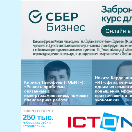
Никита Кардашин
Кирилл Тимофеев («ОБИТ»):
«ИТ-сфера сейча
«Решить проблемы,
одним из немног
связанные с
повышения эффе
импортозамещением, поможет
практически во в
планомерная работа»
экономики»
ЦИФРЫ ГОВОРЯТ
250 тыс.
кибератак отбил
«Уралкалий»