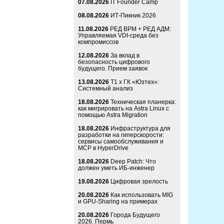
07.08.2026
IT Founder Camp
08.08.2026
ИТ-Пикник 2026
11.08.2026
РЕД ВРМ + РЕД АДМ:
Управляемая VDI-среда без
компромиссов
12.08.2026
За вклад в
безопасность цифрового
будущего. Прием заявок
13.08.2026
Т1 x ГК «Юзтех»:
Системный анализ
18.08.2026
Техническая планерка:
как мигрировать на Astra Linux с
помощью Astra Migration
18.08.2026
Инфраструктура для
разработки на гиперскорости:
сервисы самообслуживания и
MCP в HyperDrive
18.08.2026
Deep Patch: Что
должен уметь ИБ-инженер
19.08.2026
Цифровая зрелость
20.08.2026
Как использовать MIG
и GPU-Sharing на примерах
20.08.2026
Города Будущего
2026. Пермь