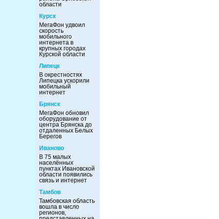
области
Курск
МегаФон удвоил
скорость
мобильного
интернета в
крупных городах
Курской области
Липецк
В окрестностях
Липецка ускорили
мобильный
интернет
Брянск
МегаФон обновил
оборудование от
центра Брянска до
отдаленных Белых
Берегов
Иваново
В 75 малых
населённых
пунктах Ивановской
области появились
связь и интернет
Тамбов
Тамбовская область
вошла в число
регионов,
представленных на