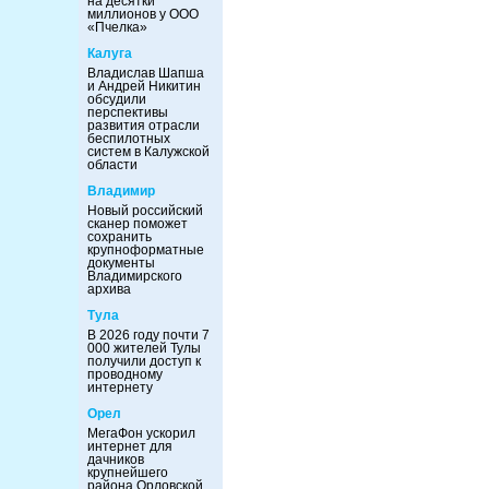
на десятки
миллионов у ООО
«Пчелка»
Калуга
Владислав Шапша
и Андрей Никитин
обсудили
перспективы
развития отрасли
беспилотных
систем в Калужской
области
Владимир
Новый российский
сканер поможет
сохранить
крупноформатные
документы
Владимирского
архива
Тула
В 2026 году почти 7
000 жителей Тулы
получили доступ к
проводному
интернету
Орел
МегаФон ускорил
интернет для
дачников
крупнейшего
района Орловской