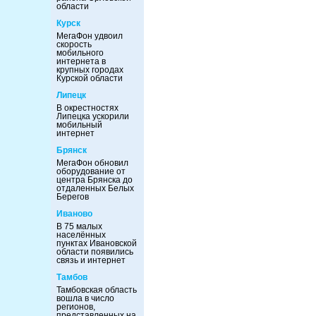
области
Курск
МегаФон удвоил
скорость
мобильного
интернета в
крупных городах
Курской области
Липецк
В окрестностях
Липецка ускорили
мобильный
интернет
Брянск
МегаФон обновил
оборудование от
центра Брянска до
отдаленных Белых
Берегов
Иваново
В 75 малых
населённых
пунктах Ивановской
области появились
связь и интернет
Тамбов
Тамбовская область
вошла в число
регионов,
представленных на