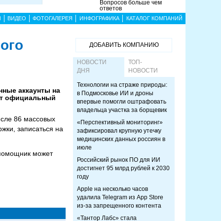
Вопросов больше чем
ответов
Ы
ВИДЕО
ФОТОГАЛЕРЕЯ
ИНФОГРАФИКА
КАТАЛОГ КОМПАНИЙ
ого
ДОБАВИТЬ КОМПАНИЮ
НОВОСТИ
ТОП-
ДНЯ
НОВОСТИ
Технологии на страже природы:
нные аккаунты на
в Подмосковье ИИ и дроны
ает официальный
впервые помогли оштрафовать
владельца участка за борщевик
исле 86 массовых
«Перспективный мониторинг»
жки, записаться на
зафиксировал крупную утечку
медицинских данных россиян в
июле
 помощник может
Российский рынок ПО для ИИ
достигнет 95 млрд рублей к 2030
году
Apple на несколько часов
удалила Telegram из App Store
из-за запрещенного контента
«Тантор Лабс» стала