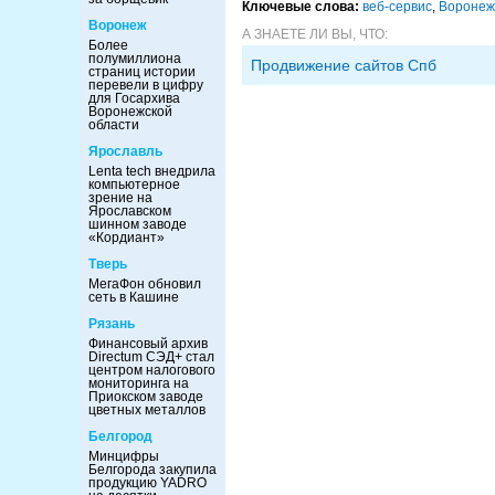
Ключевые слова:
веб-сервис
,
Воронеж
Воронеж
А ЗНАЕТЕ ЛИ ВЫ, ЧТО:
Более
полумиллиона
Продвижение сайтов Спб
страниц истории
перевели в цифру
для Госархива
Воронежской
области
Ярославль
Lenta tech внедрила
компьютерное
зрение на
Ярославском
шинном заводе
«Кордиант»
Тверь
МегаФон обновил
сеть в Кашине
Рязань
Финансовый архив
Directum СЭД+ стал
центром налогового
мониторинга на
Приокском заводе
цветных металлов
Белгород
Минцифры
Белгорода закупила
продукцию YADRO