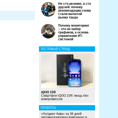
Не сто резюме, а сто
друзей: почему
рекомендации снова
стали валютой
рынка труда
Почему мониторинг
– это не набор
графиков, а основа
управления ИТ-
системой
ТЕСТОВЫЙ СТЕНД
iQOO 15R
Смартфон iQOO 15R: мощь без
компромиссов
ПРОЕКТЫ
«Холдинг Аква» за 36 дней
автоматизировал комплаенс в