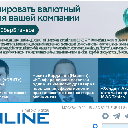
Никита Кардашин (Naumen):
 («ОБИТ»):
«ИТ-сфера сейчас остается
мы,
одним из немногих драйверов
повышения эффективности
«Холдинг Акв
ем, поможет
практически во всех секторах
автоматизир
ота»
экономики»
MWS Tables
МОСКВА
19.1
°
ЦБ
USD 82.17 EUR 94.84
8 АВГУСТА 2026