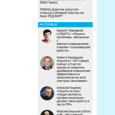
MWS Tables
РМИАЦ Бурятии запустил
отказоустойчивый кластер на
базе РЕД ВИРТ
ИНТЕРВЬЮ
Кирилл Тимофеев
(«ОБИТ»): «Решить
проблемы, связанные
с
импортозамещением,
поможет планомерная
работа»
Никита Кардашин
(Naumen): «ИТ-сфера
сейчас остается
одним из немногих
драйверов повышения
эффективности
практически во всех
секторах экономики»
Алексей Наумов,
«Группа Астра»:
«Наши эксперты
профессионально
делают свою работу в
части PR»
Максим Березин (Orion
soft): «Российский