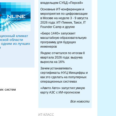
владельцем СУБД «Персей»
Основные ИТ-конференции и
мероприятия по цифровизации
в Москве на неделе 3 - 9 августа
2026 года: ИТ-Пикник, Такси, IT
Founder Camp и другие
«Бюро 1440» запускает
ционный климат
масштабную образовательную
ской области
программу для будущих
 одним из лучших
инженеров
и
Яндекс отчитался по итогам II
квартала 2026 года: выручка
выросла на 16%
Зачем устанавливать
сертификаты НУЦ Минцифры и
как это сделать на популярных
операционных системах
«Авито Авто» запустил умную
ких систем
карту АЗС с ИИ-прогнозом
Все новости
ИТ-КЛАСС