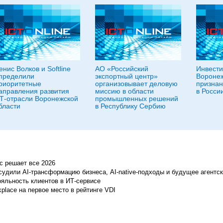
енис Волков и Softline
АО «Российский
Инвести
пределили
экспортный центр»
Воронеж
риоритетные
организовывает деловую
признан
аправления развития
миссию в области
в Росси
Т-отрасли Воронежской
промышленных решений
бласти
в Республику Сербию
с решает все 2026
судили AI-трансформацию бизнеса, AI-native-подходы и будущее агентс
ояльность клиентов в ИТ-сервисе
place на первое место в рейтинге VDI