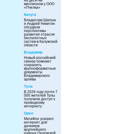
на десятки
миллионов у ООО
«Пчелка»
Калуга
Владислав Шапша
и Андрей Никитин
обсудили
перспективы
развития отрасли
беспилотных
систем в Калужской
области
Владимир
Новый российский
сканер поможет
сохранить
крупноформатные
документы
Владимирского
архива
Тула
В 2026 году почти 7
000 жителей Тулы
получили доступ к
проводному
интернету
Орел
МегаФон ускорил
интернет для
дачников
крупнейшего
района Орловской