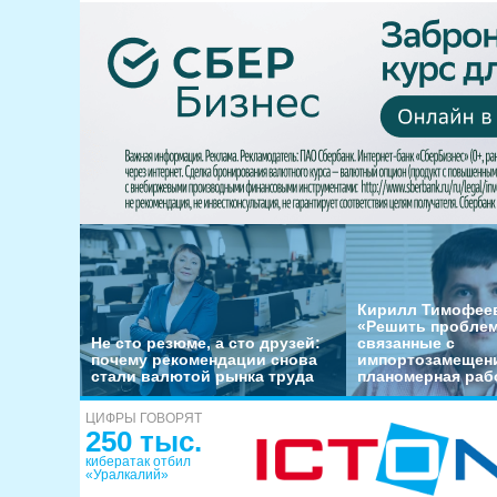
Кирилл Тимофеев
«Решить пробле
Не сто резюме, а сто друзей:
связанные с
почему рекомендации снова
импортозамещени
стали валютой рынка труда
планомерная раб
ЦИФРЫ ГОВОРЯТ
250 тыс.
кибератак отбил
«Уралкалий»