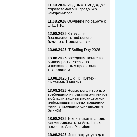
11.08.2026
РЕД ВРМ + РЕД АДМ:
Управляемая VDI-среда без
компромиссов
11.08.2026
Обучение по работе с
ЭПД в 1С
12.08.2026
За вклад в
безопасность цифрового
будущего. Прием заявок
13.08.2026
IT Sailing Day 2026
13.08.2026
Заседание комиссии
Минобороны России по
инновационным проектам и
технологиям
13.08.2026
Т1 x ГК «Юзтех»:
Системный анализ
13.08.2026
Новые регуляторные
требования и практика эмитентов
в области защиты инсайдерской
информации и предотвращения
манипулирования финансовым
рынком
18.08.2026
Техническая планерка:
как мигрировать на Astra Linux с
помощью Astra Migration
18.08.2026
Инфраструктура для