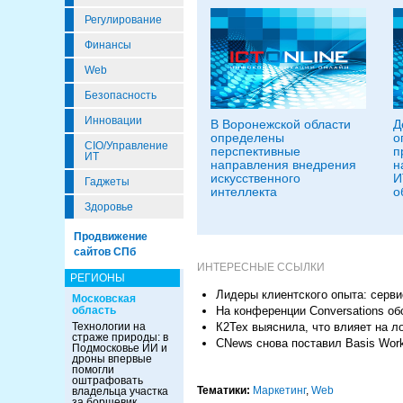
Регулирование
Финансы
Web
Безопасность
Инновации
В Воронежской области
Д
определены
о
CIO/Управление
перспективные
п
ИТ
направления внедрения
н
искусственного
И
Гаджеты
интеллекта
о
Здоровье
Продвижение
сайтов СПб
ИНТЕРЕСНЫЕ ССЫЛКИ
РЕГИОНЫ
Лидеры клиентского опыта: серви
Московская
область
На конференции Conversations об
Технологии на
К2Тех выяснила, что влияет на л
страже природы: в
CNews снова поставил Basis Work
Подмосковье ИИ и
дроны впервые
помогли
оштрафовать
Тематики:
Маркетинг
,
Web
владельца участка
за борщевик