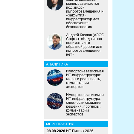
рынок развивается
под эгидой
импортозамещения и
«закрытия»
инфраструктур для
обеспечения
безопасности»
Андрей Козлов («ЭОС
Софт»): «Надо четко
понимать, что
обратной дороги для
импортозамещения
нет»
АНАЛИТИКА
Импортонезависимая
ИТ-инфраструктура:
мифы и реальность,
комментарии
экспертов
Импортонезависимая
ИТ-инфраструктура:
сложности создания,
решения, прогнозы,
комментарии
экспертов
МЕРОПРИЯТИЯ
08.08.2026
ИТ-Пикник 2026