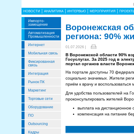
НОВОСТИ
АНАЛИТИКА
ИНТЕРВЬЮ
МЕРОПРИЯТИЯ
ПРОЕКТ
Импорто­
Замещение
Воронежская об
Автоматизация
региона: 90% жи
Промышленности
Интернет
01.07.2026 |
Мобильная связь
В Воронежской области 90% взр
Госуслугах. За 2025 год в эле
Фиксированная
портал органов власти Вороне
связь
На портале доступны 70 федераль
Интеграция
социально значимых. Жители реги
Рынок ПК
приём к врачу и воспользоваться
Маркетинг
Для удобства пользователей на 
Торговые сети
проконсультировать жителей Вор
Оборудование
выплата на дистанционное 
компенсация на питание бе
ПО
Outsourcing
Кадры