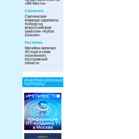
«ВК Места»
Смоленск
Смоленская
команда одержала
победу на
всероссийском
хакатоне «Кубок
Енисея»
Кострома
МегаФон включил
4G ещё в семи
поселениях
Костромской
области
ИНФОРМАЦИОННЫЕ
ПАРТНЕРЫ