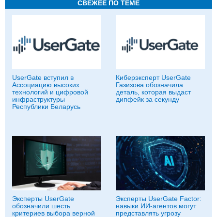
СВЕЖЕЕ ПО ТЕМЕ
UserGate вступил в
Киберэксперт UserGate
Ассоциацию высоких
Газизова обозначила
технологий и цифровой
деталь, которая выдаст
инфраструктуры
дипфейк за секунду
Республики Беларусь
Эксперты UserGate
Эксперты UserGate Factor:
обозначили шесть
навыки ИИ-агентов могут
критериев выбора верной
представлять угрозу