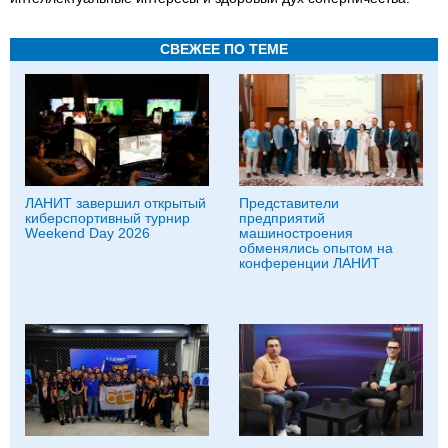
СВЕЖЕЕ ПО ТЕМЕ
ЛАНИТ завершил открытый
Представители
киберспортивный турнир
предприятий
Weekend Day 2026
машиностроения
обменялись опытом на
конференции ЛАНИТ