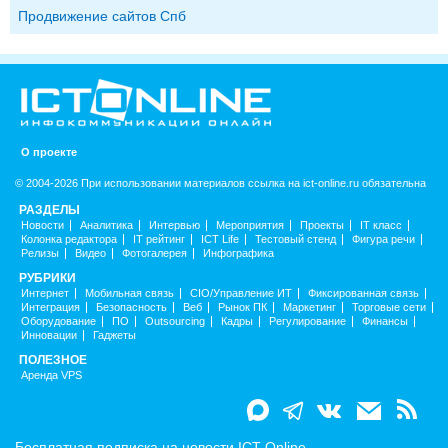
Продвижение сайтов Спб
О проекте
© 2004-2026 При использовании материалов ссылка на ict-online.ru обязательна
РАЗДЕЛЫ
Новости
Аналитика
Интервью
Мероприятия
Проекты
IT класс
Колонка редактора
IT рейтинг
ICT Life
Тестовый стенд
Фигура речи
Релизы
Видео
Фотогалерея
Инфографика
РУБРИКИ
Интернет
Мобильная связь
CIO/Управление ИТ
Фиксированная связь
Интеграция
Безопасность
Веб
Рынок ПК
Маркетинг
Торговые сети
Оборудование
ПО
Outsourcing
Кадры
Регулирование
Финансы
Инновации
Гаджеты
ПОЛЕЗНОЕ
Аренда VPS
Бесплатная подписка на новости ICT-Online