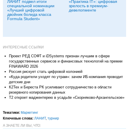
ЛАНИТ подвел итоги
«Практика IT»: цифровая
специальной номинации
зрелость в премиум-
«Лучший цифровой
девелопменте
двойник болида класса
Formula Student»
ИНТЕРЕСНЫЕ ССЫЛКИ
Проект РЕД СОФТ и iDSystems признан лучшим в сфере
государственных сервисов и финансовых технологий на премии
FINAWARD 2026
Россия рискует стать цифровой колонией
«Куда родители уходят по утрам»: зачем ИБ-компания проводит
детские дни
К2Тех и Береста РК усиливают сотрудничество в области
резервного копирования данных
T2 откроет маджентерею в усадьбе «Скорняково-Архангельское»
Тематики:
Маркетинг
Ключевые слова:
ЛАНИТ
,
турнир
А ЗНАЕТЕ ЛИ ВЫ, ЧТО: