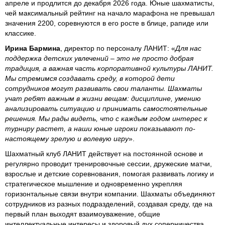
апреле и продлится до декабря 2026 года. Юные шахматисты,
чей максимальный рейтинг на начало марафона не превышал
значения 2200, соревнуются в его росте в блице, рапиде или
классике.
Ирина Бармина
, директор по персоналу ЛАНИТ: «
Для нас
поддержка детских увлечений – это не просто добрая
традиция, а важная часть корпоративной культуры ЛАНИТ.
Мы стремимся создавать среду, в которой дети
сотрудников могут развивать свои таланты. Шахматы
учат ребят важным в жизни вещам: дисциплине, умению
анализировать ситуацию и принимать самостоятельные
решения. Мы рады видеть, что с каждым годом интерес к
турниру растет, а наши юные игроки показывают по-
настоящему зрелую и волевую игру
».
Шахматный клуб ЛАНИТ действует на постоянной основе и
регулярно проводит тренировочные сессии, дружеские матчи,
взрослые и детские соревнования, помогая развивать логику и
стратегическое мышление и одновременно укрепляя
горизонтальные связи внутри компании. Шахматы объединяют
сотрудников из разных подразделений, создавая среду, где на
первый план выходят взаимоуважение, общие
интеллектуальные интересы и здоровый дух соперничества.