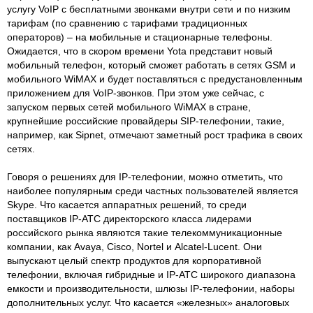
услугу VoIP с бесплатными звонками внутри сети и по низким
тарифам (по сравнению с тарифами традиционных
операторов) – на мобильные и стационарные телефоны.
Ожидается, что в скором времени Yota представит новый
мобильный телефон, который сможет работать в сетях GSM и
мобильного WiMAX и будет поставляться с предустановленным
приложением для VoIP-звонков. При этом уже сейчас, с
запуском первых сетей мобильного WiMAX в стране,
крупнейшие российские провайдеры SIP-телефонии, такие,
например, как Sipnet, отмечают заметный рост трафика в своих
сетях.
Говоря о решениях для IP-телефонии, можно отметить, что
наиболее популярным среди частных пользователей является
Skype. Что касается аппаратных решений, то среди
поставщиков IP-АТС директорского класса лидерами
российского рынка являются такие телекоммуникационные
компании, как Avaya, Cisco, Nortel и Alcatel-Lucent. Они
выпускают целый спектр продуктов для корпоративной
телефонии, включая гибридные и IP-АТС широкого диапазона
емкости и производительности, шлюзы IP-телефонии, наборы
дополнительных услуг. Что касается «железных» аналоговых