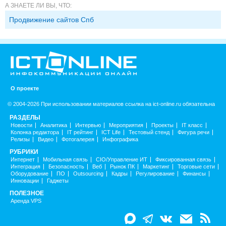
А ЗНАЕТЕ ЛИ ВЫ, ЧТО:
Продвижение сайтов Спб
О проекте
© 2004-2026 При использовании материалов ссылка на ict-online.ru обязательна
РАЗДЕЛЫ
Новости
Аналитика
Интервью
Мероприятия
Проекты
IT класс
Колонка редактора
IT рейтинг
ICT Life
Тестовый стенд
Фигура речи
Релизы
Видео
Фотогалерея
Инфографика
РУБРИКИ
Интернет
Мобильная связь
CIO/Управление ИТ
Фиксированная связь
Интеграция
Безопасность
Веб
Рынок ПК
Маркетинг
Торговые сети
Оборудование
ПО
Outsourcing
Кадры
Регулирование
Финансы
Инновации
Гаджеты
ПОЛЕЗНОЕ
Аренда VPS