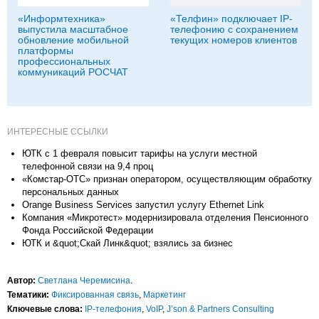
«Информтехника»
«Телфин» подключает IP-
выпустила масштабное
телефонию с сохранением
обновление мобильной
текущих номеров клиентов
платформы
профессиональных
коммуникаций РОСЧАТ
ИНТЕРЕСНЫЕ ССЫЛКИ
ЮТК с 1 февраля повысит тарифы на услуги местной
телефонной связи на 9,4 проц
«Комстар-ОТС» признан оператором, осуществляющим обработку
персональных данных
Orange Business Services запустил услугу Ethernet Link
Компания «Микротест» модернизировала отделения Пенсионного
Фонда Российской Федерации
ЮТК и &quot;Скай Линк&quot; взялись за бизнес
Автор:
Светлана Черемисина
.
Тематики:
Фиксированная связь
,
Маркетинг
Ключевые слова:
IP-телефония
,
VoIP
,
J’son & Partners Consulting