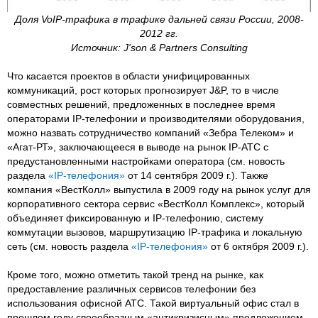
Доля VoIP-трафика в трафике дальней связи России, 2008-
2012 гг.
Источник: J'son & Partners Consulting
Что касается проектов в области унифицированных
коммуникаций, рост которых прогнозирует J&P, то в числе
совместных решений, предложенных в последнее время
операторами IP-телефонии и производителями оборудования,
можно назвать сотрудничество компаний «Зебра Телеком» и
«Агат-РТ», заключающееся в выводе на рынок IP-АТС с
предустановленными настройками оператора (см. новость
раздела
«IP-телефония»
от 14 сентября 2009 г.). Также
компания «ВестКолл» выпустила в 2009 году на рынок услуг для
корпоративного сектора сервис «ВестКолл Комплекс», который
объединяет фиксированную и IP-телефонию, систему
коммутации вызовов, маршрутизацию IP-трафика и локальную
сеть (см. новость раздела
«IP-телефония»
от 6 октября 2009 г.).
Кроме того, можно отметить такой тренд на рынке, как
предоставление различных сервисов телефонии без
использования офисной АТС. Такой виртуальный офис стал в
прошлом году своеобразным «антикризисным» предложением