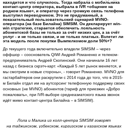
находится и что случилось. Тогда набрала с мобильника
контакт-центр оператора, выбрала в IVR «общение на
родном языке», и оператор через громкую связь телефона
выступил переводчиком. Это не придуманный, а
показательный пользовательский сценарий MVNO-
оператора (на базе Билайна) SIMSIM. Он декларирует win-
win стратегию, старается обеспечить лояльность
абонентской базы не только за счёт низких цен, а за счёт
услуг - и не только связи, и не только платных. Взлетит ли
эта модель после покупки Вымпелкомом доли 50%+?
До текущего года включительно владели SIMSIM – через
оффшор – сооснователь QIWI Андрей Романенко и телеком-
предприниматель Андрей Скопинский. Они начинали 16 лет
назад с бизнеса скрэтч-карт. «Каждый 5 лет рынок меняется, и
мы смотрим в новые стороны», - говорит Романенко. MVNO для
гастарбайтеров они раскрутили с 2014 года до того, что в 2015-
м Билайн отдал им на аутсорсинг телефонную поддержку своих
основных (не MVNO) абонентов (тариф для приезжих «Добро
пожаловать», при IVR-выборе среднеазиатского языка звонок
идёт мимо контакт-центра Билайна – в SIMSIM).
Лола и Малика из колл-центра SIMSIM говорят
на таджикском, узбекском, киргизском и казахском языках