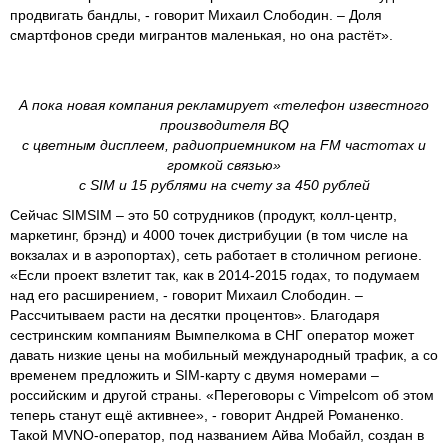
продвигать бандлы, - говорит Михаил Слободин. – Доля
смартфонов среди мигрантов маленькая, но она растёт».
А пока новая компания рекламирует «телефон известного
производителя BQ
c цветным дисплеем, радиоприемником на FM частотах и
громкой связью»
с SIM и 15 рублями на счету за 450 рублей
Сейчас SIMSIM – это 50 сотрудников (продукт, колл-центр,
маркетинг, брэнд) и 4000 точек дистрибуции (в том числе на
вокзалах и в аэропортах), сеть работает в столичном регионе.
«Если проект взлетит так, как в 2014-2015 годах, то подумаем
над его расширением, - говорит Михаил Слободин. –
Рассчитываем расти на десятки процентов». Благодаря
сестринским компаниям Вымпелкома в СНГ оператор может
давать низкие цены на мобильный международный трафик, а со
временем предложить и SIM-карту с двумя номерами –
российским и другой страны. «Переговоры с Vimpelcom об этом
теперь станут ещё активнее», - говорит Андрей Романенко.
Такой MVNO-оператор, под названием Айва Мобайл, создан в