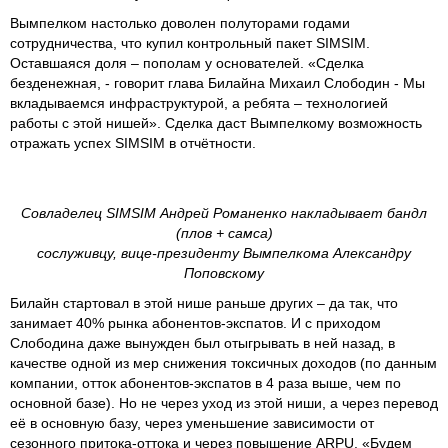
Вымпелком настолько доволен полуторами годами
сотрудничества, что купил контрольный пакет SIMSIM.
Оставшаяся доля – пополам у основателей. «Сделка
безденежная, - говорит глава Билайна Михаил Слободин - Мы
вкладываемся инфраструктурой, а ребята – технологией
работы с этой нишей». Сделка даст Вымпелкому возможность
отражать успех SIMSIM в отчётности.
Совладелец SIMSIM Андрей Романенко накладывает бандл
(плов + самса)
сослуживцу, вице-президенту Вымпелкома Александру
Поповскому
Билайн стартовал в этой нише раньше других – да так, что
занимает 40% рынка абонентов-экспатов. И с приходом
Слободина даже вынужден был отыгрывать в ней назад, в
качестве одной из мер снижения токсичных доходов (по данным
компании, отток абонентов-экспатов в 4 раза выше, чем по
основной базе). Но не через уход из этой ниши, а через перевод
её в основную базу, через уменьшение зависимости от
сезонного притока-оттока и через повышение ARPU. «Будем