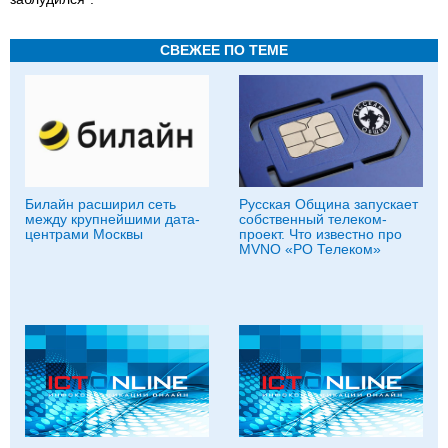
СВЕЖЕЕ ПО ТЕМЕ
Билайн расширил сеть
Русская Община запускает
между крупнейшими дата-
собственный телеком-
центрами Москвы
проект. Что известно про
MVNO «РО Телеком»