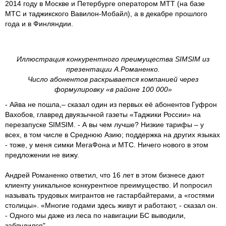
2014 году в Москве и Петербурге оператором МТТ (на базе
МТС и таджикского Вавилон-Мобайл), а в декабре прошлого
года и в Финляндии.
Иллюстрация конкурентного преимущества SIMSIM из
презентации А.Романенко.
Число абонентов раскрывается компанией через
формулировку «в районе 100 000»
- Айва не пошла,– сказал один из первых её абонентов Гуфрон
Вахобов, главред двуязычной газеты «Таджики России» на
перезапуске SIMSIM. - А вы чем лучше? Низкие тарифы – у
всех, в том числе в Среднюю Азию; поддержка на других языках
- тоже, у меня симки МегаФона и МТС. Ничего нового в этом
предложении не вижу.
Андрей Романенко ответил, что 16 лет в этом бизнесе дают
клиенту уникальное конкурентное преимущество. И попросил
называть трудовых мигрантов не гастарбайтерами, а «гостями
столицы». «Многие годами здесь живут и работают, - сказал он.
- Одного мы даже из леса по навигации БС выводили,
заблудился".