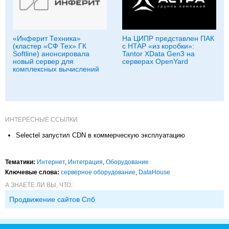
«Инферит Техника»
На ЦИПР представлен ПАК
(кластер «СФ Тех» ГК
с HTAP «из коробки»:
Softline) анонсировала
Tantor XData Gen3 на
новый сервер для
серверах OpenYard
комплексных вычислений
ИНТЕРЕСНЫЕ ССЫЛКИ
Selectel запустил CDN в коммерческую эксплуатацию
Тематики:
Интернет
,
Интеграция
,
Оборудование
Ключевые слова:
серверное оборудование
,
DataHouse
А ЗНАЕТЕ ЛИ ВЫ, ЧТО:
Продвижение сайтов Спб