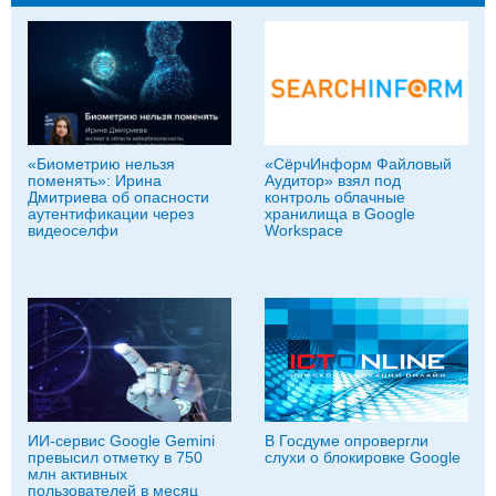
«Биометрию нельзя
«СёрчИнформ Файловый
поменять»: Ирина
Аудитор» взял под
Дмитриева об опасности
контроль облачные
аутентификации через
хранилища в Google
видеоселфи
Workspace
ИИ-сервис Google Gemini
В Госдуме опровергли
превысил отметку в 750
слухи о блокировке Google
млн активных
пользователей в месяц