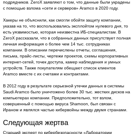
подрядчиков. ZeroX заявляют о том, что данные были украдены
с помощью взлома «сети и серверов» Aramco в 2020 году.
Хакеры не объяснили, как смогли обойти защиту компании,
указав на то, что воспользовались эксплойтом нулевого дня, то
есть уязвимостью, которая неизвестна ИБ-специалистам. В
ZeroX рассказали, что в собранных данных присутствует полная
личная информация о более чем 14 тыс. сотрудниках
компании. В описании перечислены отчеты, соглашения,
письма, прайс-листы, чертежи проектов, схемы корпоративных
интернет-сетей, точек доступа, камер наблюдения и умных
устройств. Также покупателям обещают список клиентов
Aramco вместе с их счетами и контрактами.
В 2012 году в результате серьезной утечки данных в системы
Saudi Aramco было уничтожено более 30 тыс. жестких дисков на
компьютерах компании. Предположительно, тот взлом,
совершенный с помощью вируса Shamoon, был связан с
Ираном и являлся частью кибервойны между двумя странами.
Следующая жертва
Старший эксперт по кибербезопасности «Лаборатории