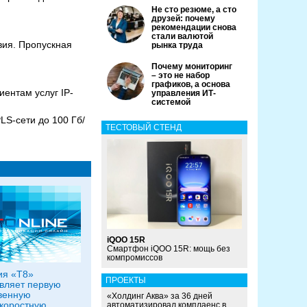
Не сто резюме, а сто
друзей: почему
рекомендации снова
стали валютой
твия. Пропускная
рынка труда
Почему мониторинг
– это не набор
графиков, а основа
иентам услуг IP-
управления ИТ-
системой
LS-сети до 100 Гб/
ТЕСТОВЫЙ СТЕНД
iQOO 15R
Смартфон iQOO 15R: мощь без
компромиссов
ия «Т8»
ПРОЕКТЫ
вляет первую
венную
«Холдинг Аква» за 36 дней
коростную
автоматизировал комплаенс в