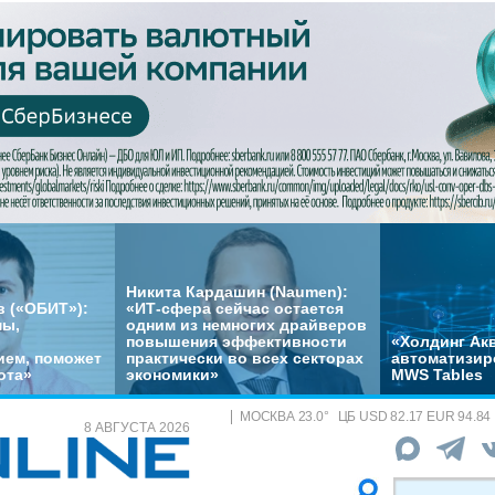
Никита Кардашин (Naumen):
 («ОБИТ»):
«ИТ-сфера сейчас остается
мы,
одним из немногих драйверов
повышения эффективности
«Холдинг Акв
ем, поможет
практически во всех секторах
автоматизир
ота»
экономики»
MWS Tables
МОСКВА
23.0
°
ЦБ
USD 82.17 EUR 94.84
8 АВГУСТА 2026