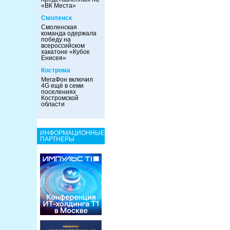
«ВК Места»
Смоленск
Смоленская
команда одержала
победу на
всероссийском
хакатоне «Кубок
Енисея»
Кострома
МегаФон включил
4G ещё в семи
поселениях
Костромской
области
ИНФОРМАЦИОННЫЕ
ПАРТНЕРЫ