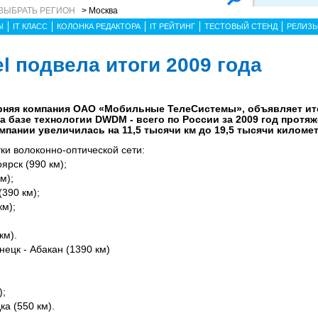
ВЫБРАТЬ РЕГИОН
> Москва
Ы
IT КЛАСС
КОЛОНКА РЕДАКТОРА
IT РЕЙТИНГ
ТЕСТОВЫЙ СТЕНД
РЕЛИЗ
l подвела итоги 2009 года
рняя компания ОАО «Мобильные ТелеСистемы», объявляет ит
а базе технологии DWDM - всего по России за 2009 год протя
мпании увеличилась на 11,5 тысячи км до 19,5 тысячи киломе
и волоконно-оптической сети:
ярск (990 км);
м);
(390 км);
км);
км).
нецк - Абакан (1390 км)
);
ка (550 км).