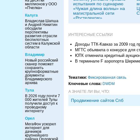
на десятки
испытания по сценарию
м
миллионов у ООО
«Пчелка»
«Чужая длина волны» на
Ц
магистральной сети
С
Калуга
«Ростелеком»
Владислав Шапша
и Андрей Никитин
обсудили
перспективы
ИНТЕРЕСНЫЕ ССЫЛКИ
развития отрасли
беспилотных
систем в Калужской
Доходы ТТК-Кавказ за 2009 год п
области
МГТС объявила о конкурсе для с
Владимир
ЮТК отменила кредитный аукцио
Новый российский
В терминале F аэропорта Шереме
сканер поможет
сохранить
крупноформатные
документы
Тематики:
Фиксированная связь
Владимирского
архива
Ключевые слова:
DWDM
Тула
А ЗНАЕТЕ ЛИ ВЫ, ЧТО:
В 2026 году почти 7
000 жителей Тулы
Продвижение сайтов Спб
получили доступ к
проводному
интернету
Орел
МегаФон ускорил
интернет для
дачников
крупнейшего
района Орловской