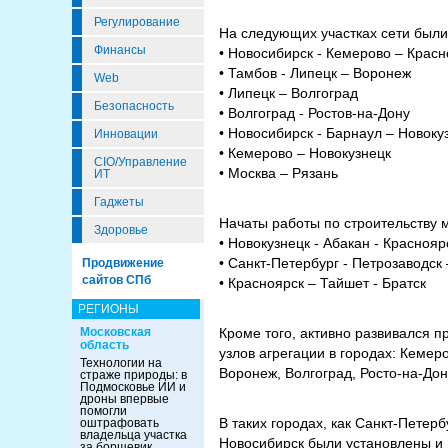
Регулирование
На следующих участках сети был
Финансы
• Новосибирск - Кемерово – Красн
• Тамбов - Липецк – Воронеж
Web
• Липецк – Волгоград
Безопасность
• Волгоград - Ростов-на-Дону
• Новосибирск - Барнаул – Новоку
Инновации
• Кемерово – Новокузнецк
CIO/Управление
• Москва – Рязань
ИТ
Гаджеты
Начаты работы по строительству м
Здоровье
• Новокузнецк - Абакан - Красноя
• Санкт-Петербург - Петрозаводск
Продвижение
сайтов СПб
• Красноярск – Тайшет - Братск
РЕГИОНЫ
Московская
Кроме того, активно развивался 
область
узлов агрегации в городах: Кемер
Технологии на
Воронеж, Волгоград, Росто-на-Дон
страже природы: в
Подмосковье ИИ и
дроны впервые
помогли
В таких городах, как Санкт-Петерб
оштрафовать
владельца участка
Новосибирск были установлены и 
за борщевик