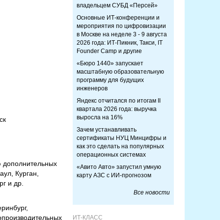
владельцем СУБД «Персей»
Основные ИТ-конференции и
мероприятия по цифровизации
в Москве на неделе 3 - 9 августа
2026 года: ИТ-Пикник, Такси, IT
Founder Camp и другие
«Бюро 1440» запускает
масштабную образовательную
программу для будущих
инженеров
Яндекс отчитался по итогам II
квартала 2026 года: выручка
выросла на 16%
ск
Зачем устанавливать
сертификаты НУЦ Минцифры и
как это сделать на популярных
операционных системах
ию дополнительных
«Авито Авто» запустил умную
аул, Курган,
карту АЗС с ИИ-прогнозом
г и др.
Все новости
еринбург,
копроизводительных
ИТ-КЛАСС