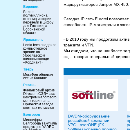
маршрутизаторов Juniper MX-480.
Воронеж
Более
полумиллиона
Сегодня IP сеть Eurotel позволяет
страниц истории
перевели в цифру
способность IP-магистрали в завис
для Госархива
Воронежской
области
«В 2010 году мы продолжим активн
Ярославль
транзита и VPN.
Lenta tech внедрила
компьютерное
Мы ожидаем, что на наиболее заг
зрение на
Ярославском
с», - говорит генеральный директ
шинном заводе
«Кордиант»
Тверь
МегаФон обновил
сеть в Кашине
Рязань
Финансовый архив
Directum СЭД+ стал
центром налогового
мониторинга на
Приокском заводе
цветных металлов
Белгород
DWDM-оборудование
К
Минцифры
российской компании
п
Белгорода закупила
VPG LaserONE (ГК
р
продукцию YADRO
Softline) успешно прошло
в