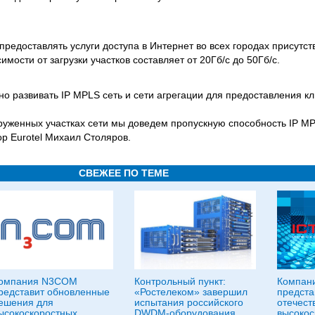
 предоставлять услуги доступа в Интернет во всех городах присутс
имости от загрузки участков составляет от 20Гб/с до 50Гб/с.
о развивать IP MPLS сеть и сети агрегации для предоставления кл
руженных участках сети мы доведем пропускную способность IP MP
ор Eurotel Михаил Столяров.
СВЕЖЕЕ ПО ТЕМЕ
омпания N3COM
Контрольный пункт:
Компан
редставит обновленные
«Ростелеком» завершил
предста
ешения для
испытания российского
отечест
ысокоскоростных
DWDM-оборудования
высокос