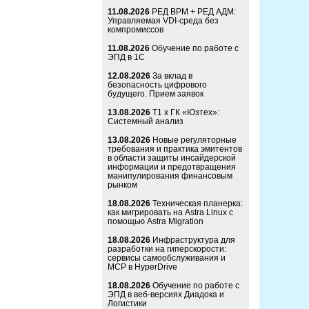
11.08.2026
РЕД ВРМ + РЕД АДМ:
Управляемая VDI-среда без
компромиссов
11.08.2026
Обучение по работе с
ЭПД в 1С
12.08.2026
За вклад в
безопасность цифрового
будущего. Прием заявок
13.08.2026
Т1 x ГК «Юзтех»:
Системный анализ
13.08.2026
Новые регуляторные
требования и практика эмитентов
в области защиты инсайдерской
информации и предотвращения
манипулирования финансовым
рынком
18.08.2026
Техническая планерка:
как мигрировать на Astra Linux с
помощью Astra Migration
18.08.2026
Инфраструктура для
разработки на гиперскорости:
сервисы самообслуживания и
MCP в HyperDrive
18.08.2026
Обучение по работе с
ЭПД в веб-версиях Диадока и
Логистики