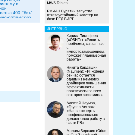
MWS Tables
истему с
ной
РМИАЦ Бурятии запустил
остью 400 Гбит/
отказоустойчивый кластер на
нно-оптическую
базе РЕД ВИРТ
 на 400 Гбит/с
ИНТЕРВЬЮ
Кирилл Тимофеев
(«ОБИТ»): «Решить
проблемы, связанные
с
импортозамещением,
поможет планомерная
работа»
Никита Кардашин
(Naumen): «ИТ-сфера
сейчас остается
одним из немногих
драйверов повышения
эффективности
практически во всех
секторах экономики»
Алексей Наумов,
«Группа Астра»:
«Наши эксперты
профессионально
делают свою работу в
части PR»
Максим Березин (Orion
soft): «Российский