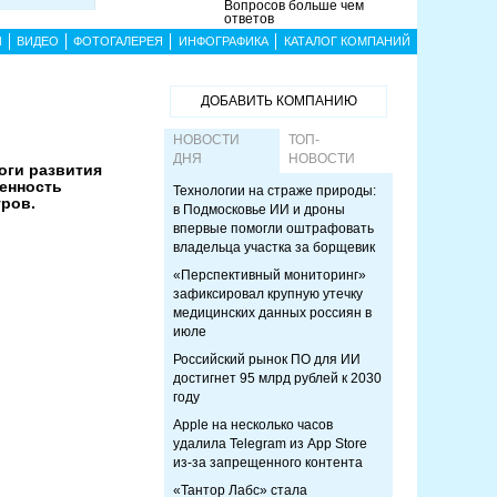
Вопросов больше чем
ответов
Ы
ВИДЕО
ФОТОГАЛЕРЕЯ
ИНФОГРАФИКА
КАТАЛОГ КОМПАНИЙ
ДОБАВИТЬ КОМПАНИЮ
НОВОСТИ
ТОП-
ДНЯ
НОВОСТИ
оги развития
женность
Технологии на страже природы:
тров.
в Подмосковье ИИ и дроны
впервые помогли оштрафовать
владельца участка за борщевик
«Перспективный мониторинг»
зафиксировал крупную утечку
медицинских данных россиян в
июле
Российский рынок ПО для ИИ
достигнет 95 млрд рублей к 2030
году
Apple на несколько часов
удалила Telegram из App Store
из-за запрещенного контента
«Тантор Лабс» стала