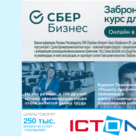
Кирилл Тимофеев
«Решить пробле
Не сто резюме, а сто друзей:
связанные с
почему рекомендации снова
импортозамещени
стали валютой рынка труда
планомерная раб
ЦИФРЫ ГОВОРЯТ
250 тыс.
кибератак отбил
«Уралкалий»