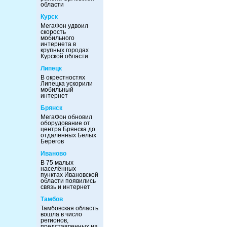
области
Курск
МегаФон удвоил
скорость
мобильного
интернета в
крупных городах
Курской области
Липецк
В окрестностях
Липецка ускорили
мобильный
интернет
Брянск
МегаФон обновил
оборудование от
центра Брянска до
отдаленных Белых
Берегов
Иваново
В 75 малых
населённых
пунктах Ивановской
области появились
связь и интернет
Тамбов
Тамбовская область
вошла в число
регионов,
представленных на