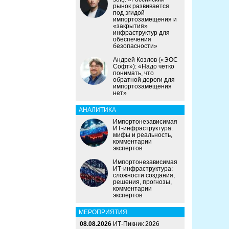
рынок развивается
под эгидой
импортозамещения и
«закрытия»
инфраструктур для
обеспечения
безопасности»
Андрей Козлов («ЭОС
Софт»): «Надо четко
понимать, что
обратной дороги для
импортозамещения
нет»
АНАЛИТИКА
Импортонезависимая
ИТ-инфраструктура:
мифы и реальность,
комментарии
экспертов
Импортонезависимая
ИТ-инфраструктура:
сложности создания,
решения, прогнозы,
комментарии
экспертов
МЕРОПРИЯТИЯ
08.08.2026
ИТ-Пикник 2026