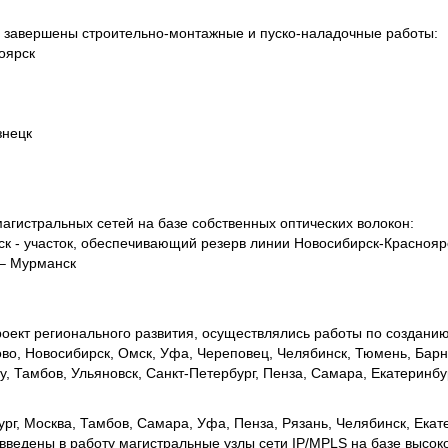
и завершены строительно-монтажные и пуско-наладочные работы:
оярск
знецк
агистральных сетей на базе собственных оптических волокон:
рск - участок, обеспечивающий резерв линии Новосибирск-Краснояр
 – Мурманск
проект регионального развития, осуществлялись работы по создан
ово, Новосибирск, Омск, Уфа, Череповец, Челябинск, Тюмень, Барн
у, Тамбов, Ульяновск, Санкт-Петербург, Пенза, Самара, Екатеринбур
ург, Москва, Тамбов, Самара, Уфа, Пенза, Рязань, Челябинск, Екат
введены в работу магистральные узлы сети IP/MPLS на базе высо