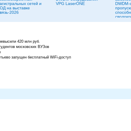
агистральных сетей и
VPG LaserONE
DWDM-с
ОД на выставке
пропуск
вязь-2026
способн
сволоко
систему
ревысили 420 млн руб.
тудентов московских ВУЗов
н
тьево запущен бесплатный WiFi-доступ