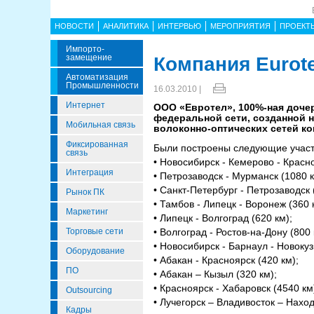
НОВОСТИ
АНАЛИТИКА
ИНТЕРВЬЮ
МЕРОПРИЯТИЯ
ПРОЕКТ
Импорто­
Замещение
Компания Eurote
Автоматизация
Промышленности
16.03.2010 |
Интернет
ООО «Евротел», 100%-ная доче
федеральной сети, созданной н
Мобильная связь
волоконно-оптических сетей ко
Фиксированная
Были построены следующие участк
связь
• Новосибирск - Кемерово - Красно
Интеграция
• Петрозаводск - Мурманск (1080 к
• Санкт-Петербург - Петрозаводск 
Рынок ПК
• Тамбов - Липецк - Воронеж (360 
Маркетинг
• Липецк - Волгоград (620 км);
Торговые сети
• Волгоград - Ростов-на-Дону (800 
• Новосибирск - Барнаул - Новокуз
Оборудование
• Абакан - Красноярск (420 км);
ПО
• Абакан – Кызыл (320 км);
• Красноярск - Хабаровск (4540 км
Outsourcing
• Лучегорск – Владивосток – Наход
Кадры