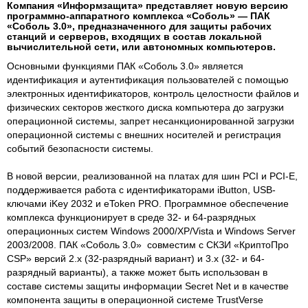
Компания «Информзащита» представляет новую версию
программно-аппаратного комплекса «Соболь» — ПАК
«Соболь 3.0», предназначенного для защиты рабочих
станций и серверов, входящих в состав локальной
вычислительной сети, или автономных компьютеров.
Основными функциями ПАК «Соболь 3.0» является
идентификация и аутентификация пользователей с помощью
электронных идентификаторов, контроль целостности файлов и
физических секторов жесткого диска компьютера до загрузки
операционной системы, запрет несанкционированной загрузки
операционной системы с внешних носителей и регистрация
событий безопасности системы.
В новой версии, реализованной на платах для шин PCI и PCI-E,
поддерживается работа с идентификаторами iButton, USB-
ключами iKey 2032 и eToken PRO. Программное обеспечение
комплекса функционирует в среде 32- и 64-разрядных
операционных систем Windows 2000/XP/Vista и Windows Server
2003/2008. ПАК «Соболь 3.0» совместим с СКЗИ «КриптоПро
CSP» версий 2.х (32-разрядный вариант) и 3.х (32- и 64-
разрядный варианты), а также может быть использован в
составе системы защиты информации Secret Net и в качестве
компонента защиты в операционной системе TrustVerse