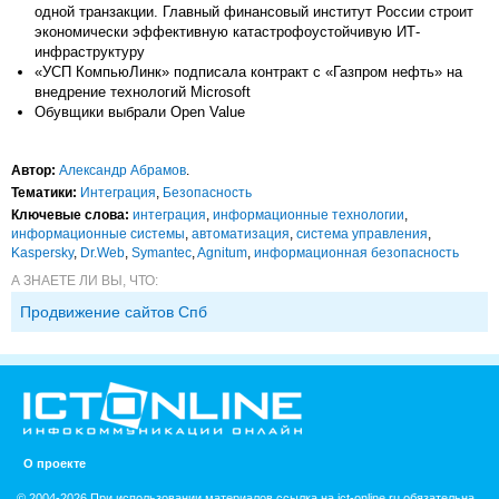
одной транзакции. Главный финансовый институт России строит
экономически эффективную катастрофоустойчивую ИТ-
инфраструктуру
«УСП КомпьюЛинк» подписала контракт с «Газпром нефть» на
внедрение технологий Microsoft
Обувщики выбрали Open Value
Автор:
Александр Абрамов
.
Тематики:
Интеграция
,
Безопасность
Ключевые слова:
интеграция
,
информационные технологии
,
информационные системы
,
автоматизация
,
система управления
,
Kaspersky
,
Dr.Web
,
Symantec
,
Agnitum
,
информационная безопасность
А ЗНАЕТЕ ЛИ ВЫ, ЧТО:
Продвижение сайтов Спб
О проекте
© 2004-2026 При использовании материалов ссылка на ict-online.ru обязательна