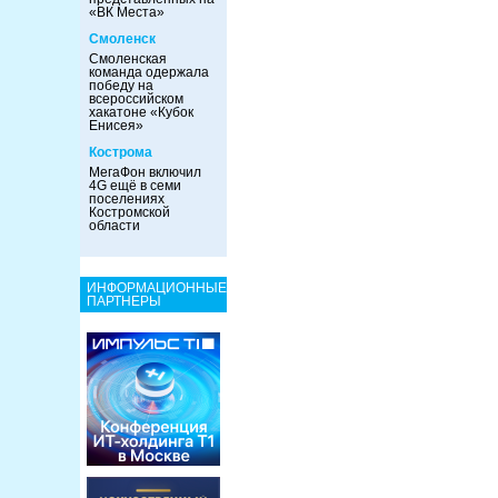
«ВК Места»
Смоленск
Смоленская
команда одержала
победу на
всероссийском
хакатоне «Кубок
Енисея»
Кострома
МегаФон включил
4G ещё в семи
поселениях
Костромской
области
ИНФОРМАЦИОННЫЕ
ПАРТНЕРЫ