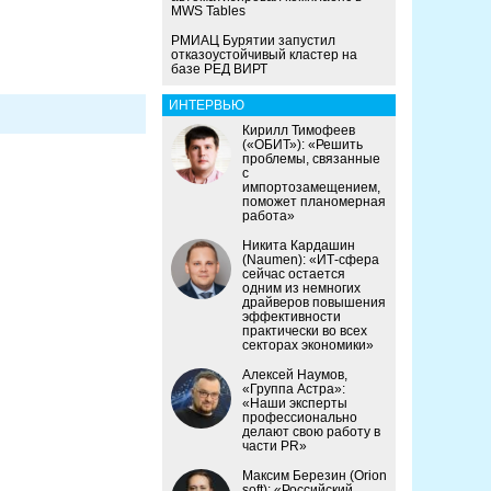
MWS Tables
РМИАЦ Бурятии запустил
отказоустойчивый кластер на
базе РЕД ВИРТ
ИНТЕРВЬЮ
Кирилл Тимофеев
(«ОБИТ»): «Решить
проблемы, связанные
с
импортозамещением,
поможет планомерная
работа»
Никита Кардашин
(Naumen): «ИТ-сфера
сейчас остается
одним из немногих
драйверов повышения
эффективности
практически во всех
секторах экономики»
Алексей Наумов,
«Группа Астра»:
«Наши эксперты
профессионально
делают свою работу в
части PR»
Максим Березин (Orion
soft): «Российский