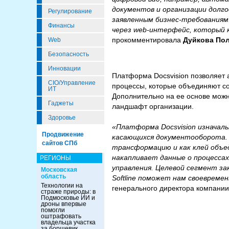
документов и организации долго
Регулирование
заявленным бизнес-требованиям
Финансы
через web-интерфейс, который 
прокомментировала
Дуйкова Пол
Web
Безопасность
Инновации
Платформа Docsvision позволяет а
CIO/Управление
процессы, которые объединяют с
ИТ
Дополнительно на ее основе можн
Гаджеты
ландшафт организации.
Здоровье
«Платформа Docsvision изначаль
Продвижение
касающихся документооборота. 
сайтов СПб
трансформацию и как клей объед
накапливает данные о процесса
РЕГИОНЫ
управления. Целевой сегмент зак
Московская
область
Softline поможет нам своевреме
Технологии на
генерального директора компании
страже природы: в
Подмосковье ИИ и
дроны впервые
помогли
оштрафовать
владельца участка
за борщевик