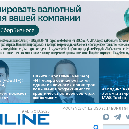
Никита Кардашин (Naumen):
 («ОБИТ»):
«ИТ-сфера сейчас остается
мы,
одним из немногих драйверов
повышения эффективности
«Холдинг Акв
ем, поможет
практически во всех секторах
автоматизир
ота»
экономики»
MWS Tables
МОСКВА
22.6
°
ЦБ
USD 82.17 EUR 94.84
9 АВГУСТА 2026