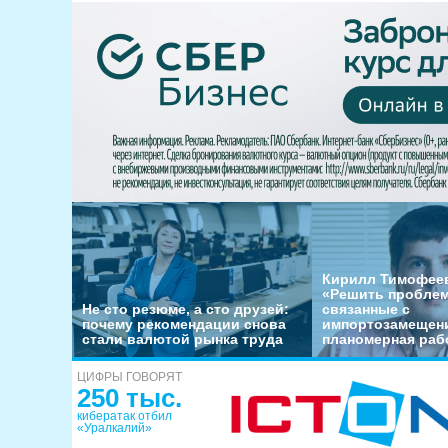
Кирилл Тимофеев
«Решить пробле
Не сто резюме, а сто друзей:
связанные с
почему рекомендации снова
импортозамещени
стали валютой рынка труда
планомерная раб
ЦИФРЫ ГОВОРЯТ
250 тыс.
кибератак отбил
«Уралкалий»