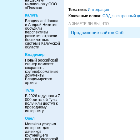
на десятки
миллионов у ООО
«Пчелка»
Тематики:
Интеграция
Калуга
Ключевые слова:
СЭД
,
электронный д
Владислав Шапша
А ЗНАЕТЕ ЛИ ВЫ, ЧТО:
и Андрей Никитин
обсудили
перспективы
Продвижение сайтов Спб
развития отрасли
беспилотных
систем в Калужской
области
Владимир
Новый российский
сканер поможет
сохранить
крупноформатные
документы
Владимирского
архива
Тула
В 2026 году почти 7
000 жителей Тулы
получили доступ к
проводному
интернету
Орел
МегаФон ускорил
интернет для
дачников
крупнейшего
района Орловской