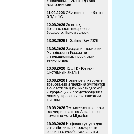
Управляемая VDI-среда без
компромиссов
11.08.2026
Обучение по работе с
ЭПД в 1С
12.08.2026
За вклад в
безопасность цифрового
будущего. Прием заявок
13.08.2026
IT Sailing Day 2026
13.08.2026
Заседание комиссии
Минобороны России по
инновационным проектам и
технологиям
13.08.2026
Т1 x ГК «Юзтех»:
Системный анализ
13.08.2026
Новые регуляторные
требования и практика эмитентов
в области защиты инсайдерской
информации и предотвращения
манипулирования финансовым
рынком
18.08.2026
Техническая планерка:
как мигрировать на Astra Linux с
помощью Astra Migration
18.08.2026
Инфраструктура для
разработки на гиперскорости:
сервисы самообслуживания и