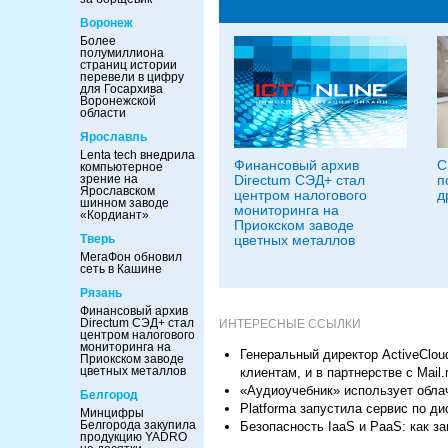
Воронеж
Более
полумиллиона
страниц истории
перевели в цифру
для Госархива
Воронежской
области
Ярославль
Lenta tech внедрила
Финансовый архив
С
компьютерное
зрение на
Directum СЭД+ стал
п
Ярославском
центром налогового
д
шинном заводе
мониторинга на
«Кордиант»
Приокском заводе
Тверь
цветных металлов
МегаФон обновил
сеть в Кашине
Рязань
Финансовый архив
Directum СЭД+ стал
ИНТЕРЕСНЫЕ ССЫЛКИ
центром налогового
мониторинга на
Генеральный директор ActiveClo
Приокском заводе
цветных металлов
клиентам, и в партнерстве с Mail
«Аудиоучебник» использует обла
Белгород
Platforma запустила сервис по 
Минцифры
Белгорода закупила
Безопасность IaaS и PaaS: как 
продукцию YADRO