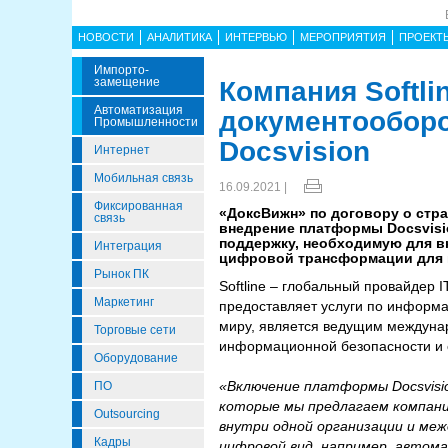
НОВОСТИ
АНАЛИТИКА
ИНТЕРВЬЮ
МЕРОПРИЯТИЯ
ПРОЕКТ
Импорто­
Замещение
Компания Softl
Автоматизация
документообор
Промышленности
Docsvision
Интернет
Мобильная связь
16.09.2021 |
Фиксированная
«ДокcВижн» по договору о стра
связь
внедрение платформы Docsvisi
поддержку, необходимую для вн
Интеграция
цифровой трансформации для к
Рынок ПК
Softline – глобальный провайдер
Маркетинг
предоставляет услуги по информа
миру, является ведущим междуна
Торговые сети
информационной безопасности и с
Оборудование
«Включение платформы Docsvisio
ПО
которые мы предлагаем компани
Outsourcing
внутри одной организации и меж
Кадры
цифровой вид, например, автом