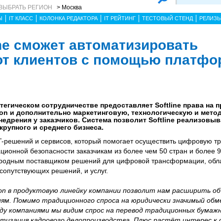
ВЫБРАТЬ РЕГИОН
> Москва
Ы
IT КЛАСС
КОЛОНКА РЕДАКТОРА
IT РЕЙТИНГ
ТЕСТОВЫЙ СТЕНД
РЕЛИЗ
ine сможет автоматизировать
от клиентов с помощью платф
тегическом сотрудничестве предоставляет Softline права на 
on и дополнительно маркетинговую, технологическую и мето
едрения у заказчиков. Система позволит Softline реализовыв
рупного и среднего бизнеса.
 IT-решений и сервисов, который помогает осуществить цифровую 
ционной безопасности заказчикам из более чем 50 стран и более 9
родным поставщиком решений для цифровой трансформации, обла
опутствующих решений, и услуг.
n в продуктовую линейку компании позволит нам расширить об
ям. Помимо традиционного спроса на юридически значимый об
ду компаниями мы видим спрос на перевод традиционных бумажн
атизация кадрового делопроизводства. Плюс растёт интерес к