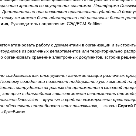
срочного хранения во внутренних системах. Платформа Docsvis
. Дополнительно она позволяет организовать удалённый досту
к тому же может быть адаптирован под различные бизнес-роли
ина,
Руководитель направления СЭД/ECM Softline.
втоматизировать работу с документами в организации и выстроить
отрудников из различных департаментов или территориально расп
о организовать хранение электронных документов, встроив решен
но создавалась как инструмент автоматизации различных проце
Поэтому сегодня она позволяет поддержать курс компаний на 
инить сотрудников из разных департаментов в сквозной процес
х, которые в дальнейшем заказчик может использовать для мод
азчиков Docsvision – крупные и средние коммерческие организац
нно обеспечить потребности этих заказчиков»,
– сказал
Сергей 
 «ДоксВижн».