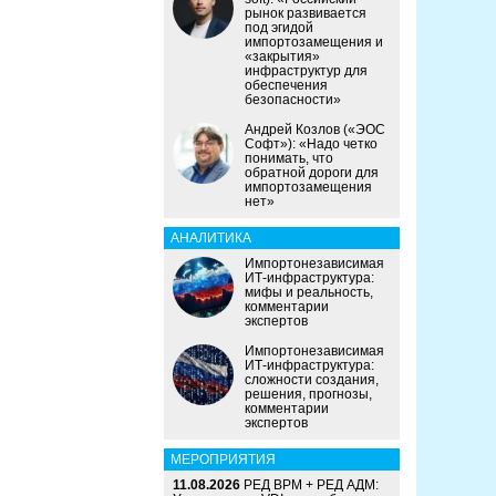
рынок развивается
под эгидой
импортозамещения и
«закрытия»
инфраструктур для
обеспечения
безопасности»
Андрей Козлов («ЭОС
Софт»): «Надо четко
понимать, что
обратной дороги для
импортозамещения
нет»
АНАЛИТИКА
Импортонезависимая
ИТ-инфраструктура:
мифы и реальность,
комментарии
экспертов
Импортонезависимая
ИТ-инфраструктура:
сложности создания,
решения, прогнозы,
комментарии
экспертов
МЕРОПРИЯТИЯ
11.08.2026
РЕД ВРМ + РЕД АДМ: