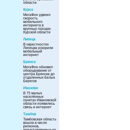
области
Курск
МегаФон удвоил
скорость
мобильного
интернета в
крупных городах
Курской области
Липецк
В окрестностях
Липецка ускорили
мобильный
интернет
Брянск
МегаФон обновил
оборудование от
центра Брянска до
отдаленных Белых
Берегов
Иваново
В 75 малых
населённых
пунктах Ивановской
области появились
связь и интернет
Тамбов
Тамбовская область
вошла в число
регионов,
представленных на