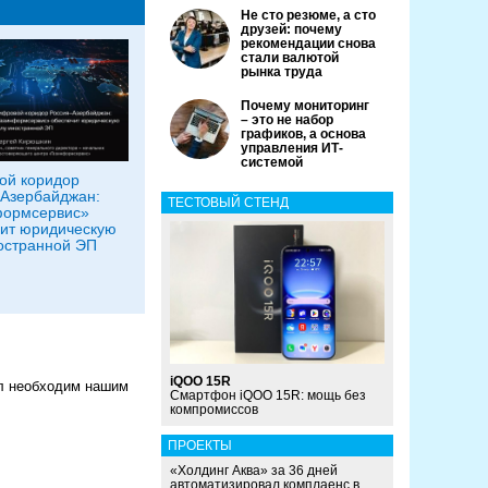
Не сто резюме, а сто
друзей: почему
рекомендации снова
стали валютой
рынка труда
Почему мониторинг
– это не набор
графиков, а основа
управления ИТ-
системой
ой коридор
Азербайджан:
ТЕСТОВЫЙ СТЕНД
формсервис»
ит юридическую
остранной ЭП
iQOO 15R
ал необходим нашим
Смартфон iQOO 15R: мощь без
компромиссов
ПРОЕКТЫ
«Холдинг Аква» за 36 дней
автоматизировал комплаенс в