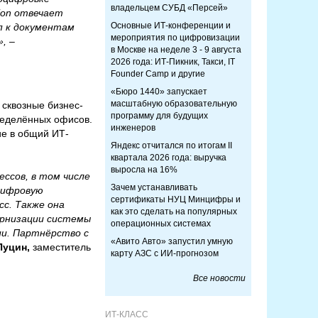
владельцем СУБД «Персей»
ion отвечает
Основные ИТ-конференции и
п к документам
мероприятия по цифровизации
»,
–
в Москве на неделе 3 - 9 августа
2026 года: ИТ-Пикник, Такси, IT
Founder Camp и другие
«Бюро 1440» запускает
масштабную образовательную
 сквозные бизнес-
программу для будущих
ределённых офисов.
инженеров
ие в общий ИТ-
Яндекс отчитался по итогам II
квартала 2026 года: выручка
выросла на 16%
ссов, в том числе
Зачем устанавливать
цифровую
сертификаты НУЦ Минцифры и
с. Также она
как это сделать на популярных
ернизации системы
операционных системах
ии. Партнёрство с
«Авито Авто» запустил умную
Пуцин,
заместитель
карту АЗС с ИИ-прогнозом
Все новости
ИТ-КЛАСС