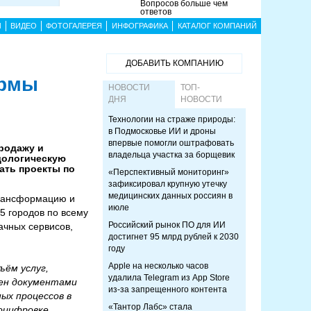
Вопросов больше чем
ответов
Ы
ВИДЕО
ФОТОГАЛЕРЕЯ
ИНФОГРАФИКА
КАТАЛОГ КОМПАНИЙ
ДОБАВИТЬ КОМПАНИЮ
ормы
НОВОСТИ
ТОП-
ДНЯ
НОВОСТИ
Технологии на страже природы:
в Подмосковье ИИ и дроны
впервые помогли оштрафовать
продажу и
владельца участка за борщевик
дологическую
ать проекты по
«Перспективный мониторинг»
зафиксировал крупную утечку
медицинских данных россиян в
трансформацию и
июле
5 городов по всему
Российский рынок ПО для ИИ
чных сервисов,
достигнет 95 млрд рублей к 2030
году
Apple на несколько часов
ъём услуг,
удалила Telegram из App Store
мен документами
из-за запрещенного контента
ых процессов в
«Тантор Лабс» стала
 оцифровке