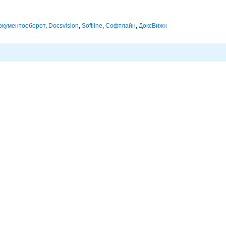
окументооборот
,
Docsvision
,
Softline
,
Софтлайн
,
ДоксВижн