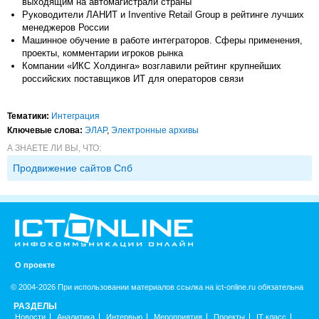
выходящим на автомагистрали страны
Руководители ЛАНИТ и Inventive Retail Group в рейтинге лучших
менеджеров России
Машинное обучение в работе интеграторов. Сферы применения,
проекты, комментарии игроков рынка
Компании «ИКС Холдинга» возглавили рейтинг крупнейших
российских поставщиков ИТ для операторов связи
Тематики:
Интеграция
Ключевые слова:
ЭЛАР
,
Электронные архивы
А ЗНАЕТЕ ЛИ ВЫ, ЧТО:
Продвижение сайтов Спб
О проекте
© 2004-2026 При использовании материалов ссылка на ict-online.ru обязательна
РАЗДЕЛЫ
Новости
Аналитика
Интервью
Мероприятия
Проекты
IT класс