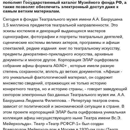
пополнят Государственный каталог Музейного фонда РФ, а
также позволят обеспечить электронный доступ даже к
самым ветхим материалам.
Сегодня в фондах Театрального музея имени А.А. Бахрушина
1,5 миллиона предметов театральной направленности. Это
эскизы костюмов и декораций выдающихся мастеров
сценографии, фотографии и портреты театральных деятелей,
сценические костюмы великих актеров, программы и афиши
спектаклей, редкие издания книг по театральному искусству,
предметы декоративно-прикладного искусства, архивные
документы и многое другое. Корпорация ЭЛАР оцифровала
собрание афиш формата А0/А0+ , которые имели разную
степень сохранности, вплоть до ветхих документов. «Афиши -
это уникальный фактологический материал, он содержит
множество сведений, отражающих не только историю
конкретного театра, но и историю страны, - говорит заведующий
сектором электронных баз данных Театрального музея им. А.А.
Бахрушина Людмила Филиппова. - Репертуар театров очень
зависит от политической и экономической ситуации в стране. В
этом проекте корпорацией ЭЛАР была оцифрована уникальная
коллекция афиш несуществующего ныне Театра имени Вс.Э.
Мейерхольда». Театр «Театр РСФСР-1» был создан
Всеволодом Мейерхольдом в Москве в 1920-ом году (Театр