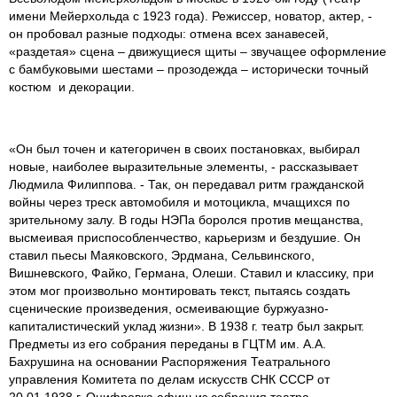
имени Мейерхольда с 1923 года). Режиссер, новатор, актер, -
он пробовал разные подходы: отмена всех занавесей,
«раздетая» сцена – движущиеся щиты – звучащее оформление
с бамбуковыми шестами – прозодежда – исторически точный
костюм и декорации.
«Он был точен и категоричен в своих постановках, выбирал
новые, наиболее выразительные элементы, - рассказывает
Людмила Филиппова. - Так, он передавал ритм гражданской
войны через треск автомобиля и мотоцикла, мчащихся по
зрительному залу. В годы НЭПа боролся против мещанства,
высмеивая приспособленчество, карьеризм и бездушие. Он
ставил пьесы Маяковского, Эрдмана, Сельвинского,
Вишневского, Файко, Германа, Олеши. Ставил и классику, при
этом мог произвольно монтировать текст, пытаясь создать
сценические произведения, осмеивающие буржуазно-
капиталистический уклад жизни». В 1938 г. театр был закрыт.
Предметы из его собрания переданы в ГЦТМ им. А.А.
Бахрушина на основании Распоряжения Театрального
управления Комитета по делам искусств СНК СССР от
20.01.1938 г. Оцифровка афиш из собрания театра