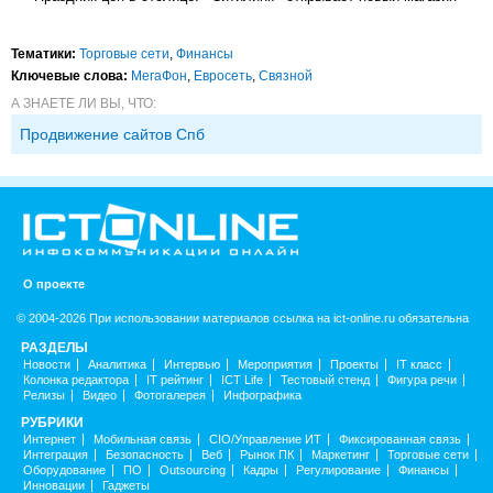
Тематики:
Торговые сети
,
Финансы
Ключевые слова:
МегаФон
,
Евросеть
,
Связной
А ЗНАЕТЕ ЛИ ВЫ, ЧТО:
Продвижение сайтов Спб
О проекте
© 2004-2026 При использовании материалов ссылка на ict-online.ru обязательна
РАЗДЕЛЫ
Новости
Аналитика
Интервью
Мероприятия
Проекты
IT класс
Колонка редактора
IT рейтинг
ICT Life
Тестовый стенд
Фигура речи
Релизы
Видео
Фотогалерея
Инфографика
РУБРИКИ
Интернет
Мобильная связь
CIO/Управление ИТ
Фиксированная связь
Интеграция
Безопасность
Веб
Рынок ПК
Маркетинг
Торговые сети
Оборудование
ПО
Outsourcing
Кадры
Регулирование
Финансы
Инновации
Гаджеты