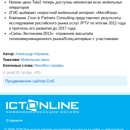
Низкие цены Tele2 теперь доступны абонентам всех мобильных
операторов
2ГИС выбирает скоростной мобильный интернет «МегаФона»
Компания J’son & Partners Consulting представляет результаты
исследования российского рынка услуг IPTV по итогам 2012 года
и прогнозы его развития до 2017 года.
«Связь-Экспокомм-2013»: отражение масштаба
телекоммуникационного рынка/Блиц-интервью с участниками
Автор:
Александр Абрамов
.
Тематики:
Мобильная связь
Ключевые слова:
МегаФон тарифы
А ЗНАЕТЕ ЛИ ВЫ, ЧТО:
Продвижение сайтов Спб
О проекте
© 2004-2026 При использовании материалов ссылка на ict-online.ru обязательна