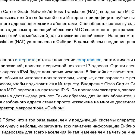
 Carrier Grade Network Address Translation (NAT), внедренная МТС
ользователей к глобальной сети Интернет при дефиците публичных
ного адреса несколькими абонентами. Способность системы увел
нов адресных трансляций обеспечит МТС возможность централизов
ых сетей как мобильной, так и фиксированной связи. На первом эт
anslation (NAT) установлена в Сибири. В дальнейшем внедрение ре
ванного
интернета
, а также появление
смартфонов
, автоматически
приложений, привели к серьезной нехватке IP-адресов. Оценки спе
урс адресов IPv4 будет полностью исчерпан. В ближайшее время эта
 и обычным интернет-пользователям, которые, если заранее не ре
дресом, чтобы подключиться к Интернету. Внедрение Cisco Carrier 
ов МТС переход на протокол IPv6. По прогнозам экспертов, запас
мум на десять-двадцать лет. Таким образом, для наших абонентов
ия свободного адреса станет просто исключена на многие десятиле
иректор макрорегиона «Сибирь».
2 Тбит/с, что в три раза выше, чем у предыдущей системы операто
 секунду с небольшим загрузить всю печатную информацию Библио
идеосвязь для всего населения Китая и менее чем за четыре мин