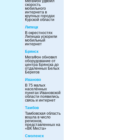
МегаФон удвоил
скорость
мобильного
интернета в
крупных городах
Курской области
Липецк
В окрестностях
Липецка ускорили
мобильный
интернет
Брянск
МегаФон обновил
оборудование от
центра Брянска до
отдаленных Белых
Берегов
Иваново
В 75 малых
населённых
пунктах Ивановской
области появились
связь и интернет
Тамбов
Тамбовская область
вошла в число
регионов,
представленных на
«ВК Места»
Смоленск