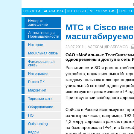
НОВОСТИ
АНАЛИТИКА
ИНТЕРВЬЮ
МЕРОПРИЯТИЯ
ПРОЕКТ
Импорто­
Замещение
МТС и Cisco вн
Автоматизация
масштабируемог
Промышленности
Интернет
28.07.2011 |
АЛЕКСАНДР АБРАМОВ
Мобильная связь
ОАО «Мобильные ТелеСистемы»
одновременный доступ в сеть И
Фиксированная
связь
Развитие сети 3G и рост потребл
устройств, подключенных к Интер
Интеграция
каждому пользователю при подклю
Рынок ПК
уникальный сетевой адрес устройс
Маркетинг
используются динамические IP-ад
При отсутствии свободного адрес
Торговые сети
Оборудование
Сейчас в России используется про
из четырех чисел, например: 192.
ПО
4,3 млрд. адресов в рамках прото
Outsourcing
на базе протокола IPv4, и в ближ
Кадры
который позволит значительно ра