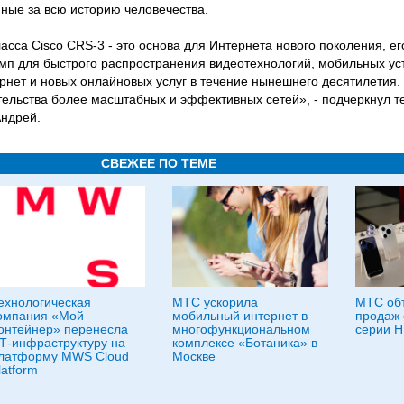
ные за всю историю человечества.
сса Cisco CRS-3 - это основа для Интернета нового поколения, е
мп для быстрого распространения видеотехнологий, мобильных ус
рнет и новых онлайновых услуг в течение нынешнего десятилетия.
тельства более масштабных и эффективных сетей», - подчеркнул т
Андрей.
СВЕЖЕЕ ПО ТЕМЕ
ехнологическая
МТС ускорила
МТС объ
омпания «Мой
мобильный интернет в
продаж
онтейнер» перенесла
многофункциональном
серии H
Т-инфраструктуру на
комплексе «Ботаника» в
латформу MWS Cloud
Москве
latform