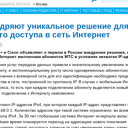
ВЫБРАТЬ РЕГИОН
> Москва
Ы
IT КЛАСС
КОЛОНКА РЕДАКТОРА
IT РЕЙТИНГ
ТЕСТОВЫЙ СТЕНД
РЕЛИЗ
едряют уникальное решение дл
о доступа в сеть Интернет
 и Cisco объявляют о первом в России внедрении решения,
нтернет миллионам абонентов МТС в условиях нехватки IP-а
ения услуг передачи данных привели к значительному увеличению к
нету, и экспоненциальному росту числа одновременных абонентских
чении к всемирной сети для его идентификации необходимо предо
тва в сети, построенной по протоколу IP. В случае с мобильным И
реса, то есть при каждом подключении абоненту выделяется новы
а подключение к Интернету невозможно.
токол IP-адресов IPv4, при котором каждый IP-адрес представляе
168.0.1. Количество адресов при такой системе ограничено: во все
кола IPv4. За 30 лет глобальная система Интернет исчерпала запа
айшее время планируется переход на адресацию нового поколения 
сширить спектр доступных адресов за счет увеличения длины адрес