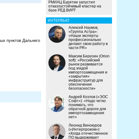
РМИАЦ Бурятии запустил
отказоустойчивый кластер на
базе РЕД ВИРТ
ИНТЕРВЬЮ
Алексей Наумов,
«Группа Астра»:
«Наши эксперты
профессионально
ных пунктов Дальнего
делают свою работу в
части PR»
Максим Березин (Orion
soft): «Российский
рынок развивается
под эгидой
импортозамещения и
«закрытия»
инфраструктур для
обеспечения
безопасности»
Андрей Козлов («ЭОС
Софт»): «Надо четко
понимать, что
обратной дороги для
импортозамещения
нет»
Леонид Винокуров
(«Интерпроком»):
«Когда отечественное
ПО выдерживает