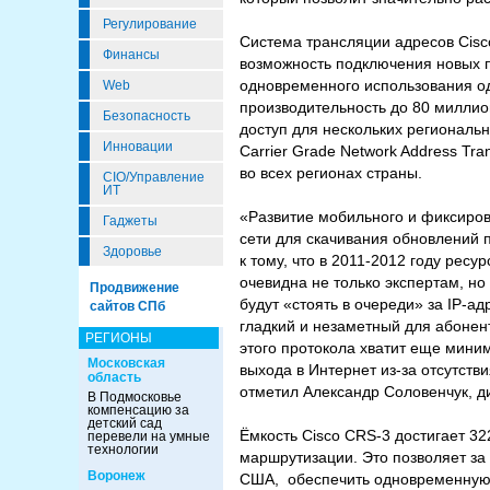
Регулирование
Система трансляции адресов Cisco
Финансы
возможность подключения новых п
одновременного использования од
Web
производительность до 80 миллио
Безопасность
доступ для нескольких региональн
Инновации
Carrier Grade Network Address Tr
во всех регионах страны.
CIO/Управление
ИТ
«Развитие мобильного и фиксиро
Гаджеты
сети для скачивания обновлений 
Здоровье
к тому, что в 2011-2012 году рес
очевидна не только экспертам, но
Продвижение
будут «стоять в очереди» за IP-а
сайтов СПб
гладкий и незаметный для абонент
РЕГИОНЫ
этого протокола хватит еще мини
Московская
выхода в Интернет из-за отсутств
область
отметил Александр Соловенчук, д
В Подмосковье
компенсацию за
детский сад
Ёмкость Cisco CRS-3 достигает 32
перевели на умные
технологии
маршрутизации. Это позволяет за
Воронеж
США, обеспечить одновременную в