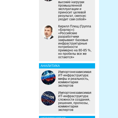
высокие нагрузки
промышленной
эксплуатации и
приносит целевой
результат, скепсис
уходит сам собой»
Кирилл Плещ (Группа
«Борлас»):
«Российские
разработчики
закрывают базовые
инфраструктурные
потребности
примерно на 80-85 %,
но пробелы все же
остаются»
АНАЛИТИКА
Импортонезависимая
ИТ-инфраструктура:
мифы и реальность,
комментарии
экспертов
Импортонезависимая
ИТ-инфраструктура:
сложности создания,
решения, прогнозы,
комментарии
экспертов