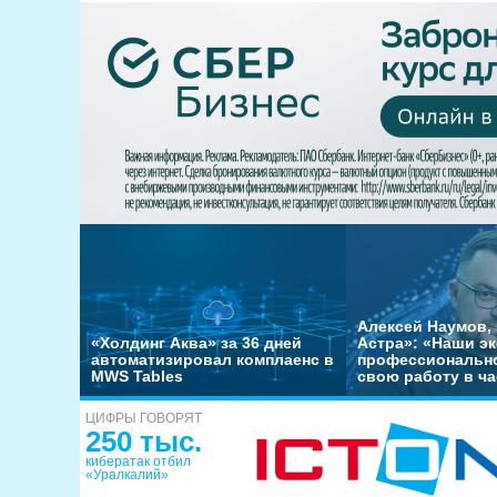
Алексей Наумов, 
«Холдинг Аква» за 36 дней
Астра»: «Наши э
автоматизировал комплаенс в
профессиональн
MWS Tables
свою работу в ча
ЦИФРЫ ГОВОРЯТ
250 тыс.
кибератак отбил
«Уралкалий»