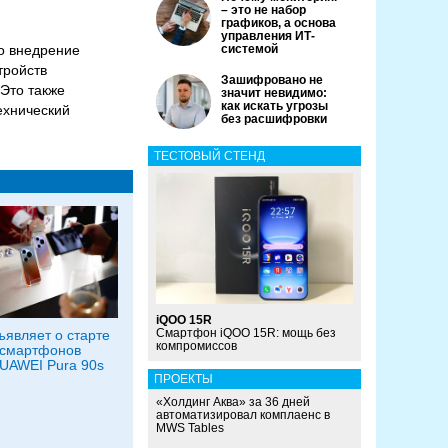
– это не набор
графиков, а основа
управления ИТ-
го внедрение
системой
тройств
Зашифровано не
 Это также
значит невидимо:
как искать угрозы
ехнический
без расшифровки
ТЕСТОВЫЙ СТЕНД
iQOO 15R
Смартфон iQOO 15R: мощь без
являет о старте
компромиссов
 смартфонов
UAWEI Pura 90s
ПРОЕКТЫ
«Холдинг Аква» за 36 дней
автоматизировал комплаенс в
MWS Tables