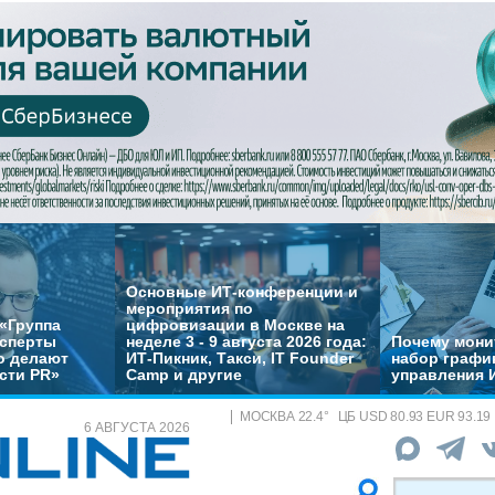
Основные ИТ-конференции и
мероприятия по
«Группа
цифровизации в Москве на
ксперты
неделе 3 - 9 августа 2026 года:
Почему монит
о делают
ИТ-Пикник, Такси, IT Founder
набор график
сти PR»
Camp и другие
управления 
МОСКВА
22.4
°
ЦБ
USD 80.93 EUR 93.19
6 АВГУСТА 2026