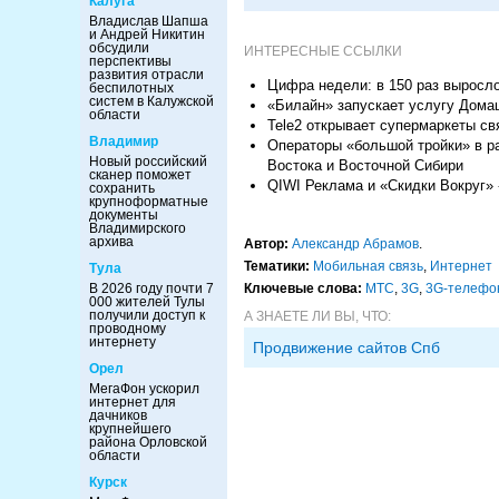
Калуга
Владислав Шапша
и Андрей Никитин
обсудили
ИНТЕРЕСНЫЕ ССЫЛКИ
перспективы
развития отрасли
Цифра недели: в 150 раз выросло
беспилотных
систем в Калужской
«Билайн» запускает услугу Дома
области
Tele2 открывает супермаркеты св
Владимир
Операторы «большой тройки» в р
Новый российский
Востока и Восточной Сибири
сканер поможет
QIWI Реклама и «Скидки Вокруг» -
сохранить
крупноформатные
документы
Владимирского
архива
Автор:
Александр Абрамов
.
Тематики:
Мобильная связь
,
Интернет
Тула
В 2026 году почти 7
Ключевые слова:
МТС
,
3G
,
3G-телефо
000 жителей Тулы
получили доступ к
А ЗНАЕТЕ ЛИ ВЫ, ЧТО:
проводному
интернету
Продвижение сайтов Спб
Орел
МегаФон ускорил
интернет для
дачников
крупнейшего
района Орловской
области
Курск