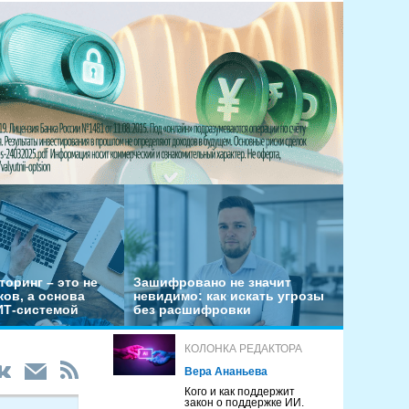
оринг – это не
Зашифровано не значит
ов, а основа
невидимо: как искать угрозы
ИТ-системой
без расшифровки
КОЛОНКА РЕДАКТОРА
Вера Ананьева
Кого и как поддержит
закон о поддержке ИИ.