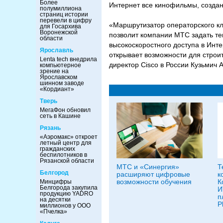
Более
Интернет все кинофильмы, создан
полумиллиона
страниц истории
перевели в цифру
«Маршрутизатор операторского кла
для Госархива
Воронежской
позволит компании МТС задать те
области
высокоскоростного доступа в Инте
Ярославль
открывает возможности для строи
Lenta tech внедрила
директор Cisco в России Кузьмич 
компьютерное
зрение на
Ярославском
шинном заводе
«Кордиант»
Тверь
МегаФон обновил
сеть в Кашине
Рязань
«Аэромакс» откроет
летный центр для
гражданских
беспилотников в
Рязанской области
МТС и «Синергия»
Т
Белгород
расширяют цифровые
к
возможности обучения
К
Минцифры
Белгорода закупила
И
продукцию YADRO
п
на десятки
P
миллионов у ООО
«Пчелка»