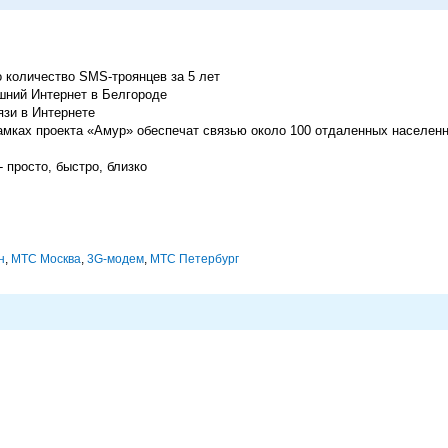
 количество SMS-троянцев за 5 лет
шний Интернет в Белгороде
язи в Интернете
амках проекта «Амур» обеспечат связью около 100 отдаленных населен
 просто, быстро, близко
н
,
МТС Москва
,
3G-модем
,
МТС Петербург