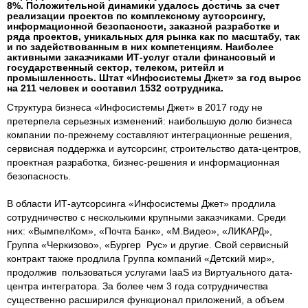
8%. Положительной динамики удалось достичь за счет
реализации проектов по комплексному аутсорсингу,
информационной безопасности, заказной разработке и
ряда проектов, уникальных для рынка как по масштабу, так
и по задействованным в них компетенциям. Наиболее
активными заказчиками ИТ-услуг стали финансовый и
государственный сектор, телеком, ритейл и
промышленность. Штат «Инфосистемы Джет» за год вырос
на 211 человек и составил 1532 сотрудника.
Структура бизнеса «Инфосистемы Джет» в 2017 году не
претерпела серьезных изменений: наибольшую долю бизнеса
компании по-прежнему составляют интеграционные решения,
сервисная поддержка и аутсорсинг, строительство дата-центров,
проектная разработка, бизнес-решения и информационная
безопасность.
В области ИТ-аутсорсинга «Инфосистемы Джет» продлила
сотрудничество с несколькими крупными заказчиками. Среди
них: «ВымпелКом», «Почта Банк», «М.Видео», «ЛИКАРД»,
Группа «Черкизово», «Бургер Рус» и другие. Свой сервисный
контракт также продлила Группа компаний «Детский мир»,
продолжив пользоваться услугами IaaS из Виртуального дата-
центра интегратора. За более чем 3 года сотрудничества
существенно расширился функционал приложений, а объем