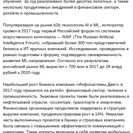
обучения. За год реализовано более десятка пилотных, а также
несколько продуктивных внедрений в финансовом секторе,
ритейле и промышленности.
Популяризируя на рынке b2b технологии AI и ML, интегратор
провел в 2017 году первый Российский форум по системам
искусственного интеллекта — RAIF (The Russian Artificial
Intelligence Forum), собравший более 300 топ-представителей
бизнеса и ИТ крупных компаний. Исследование, проведенное в
рамках подготовки к форуму, подтвердило своевременность
развития ML-направления. Согласно его результатам,
российский рынок ML вырастет с 700 млн в 2017 до 28 млрд
рублей к 2020 году.
Наибольший рост бизнеса компании «Инфосистемы Джет» в
2017 году пришелся на ритейл, финансовый сектор, телеком и
промышленность. Знаковые проекты также были реализованы в
нефтегазовой отрасли, госсекторе, транспорте и энергетике.
Финансовые организации продолжили лидировать в структуре
выручки компании, продемонстрировав рост в 14%. Немалая
часть выполненных проектов в банках и страховых компаниях
была связана с повышением эффективности коммуникаций с
клиентами. Такие проекты включали в себя развитие мобильных