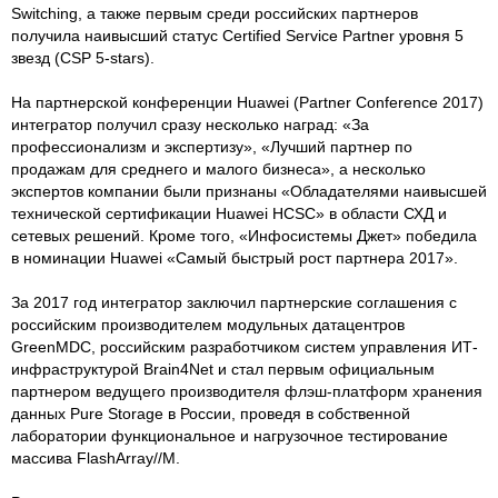
Switching, а также первым среди российских партнеров
получила наивысший статус Certified Service Partner уровня 5
звезд (CSP 5-stars).
На партнерской конференции Huawei (Partner Conference 2017)
интегратор получил сразу несколько наград: «За
профессионализм и экспертизу», «Лучший партнер по
продажам для среднего и малого бизнеса», а несколько
экспертов компании были признаны «Обладателями наивысшей
технической сертификации Huawei HCSC» в области СХД и
сетевых решений. Кроме того, «Инфосистемы Джет» победила
в номинации Huawei «Самый быстрый рост партнера 2017».
За 2017 год интегратор заключил партнерские соглашения с
российским производителем модульных датацентров
GreenMDC, российским разработчиком систем управления ИТ-
инфраструктурой Brain4Net и стал первым официальным
партнером ведущего производителя флэш-платформ хранения
данных Pure Storage в России, проведя в собственной
лаборатории функциональное и нагрузочное тестирование
массива FlashArray//M.