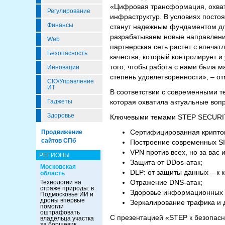
«Цифровая трансформация, охвати
Регулирование
инфраструктур. В условиях пост
Финансы
станут надежным фундаментом для
разрабатываем новые направлени
Web
партнерская сеть растет с впеча
Безопасность
качества, который контролирует 
того, чтобы работа с нами была 
Инновации
степень удовлетворенности», – о
CIO/Управление
ИТ
В соответствии с современными 
Гаджеты
которая охватила актуальные воп
Здоровье
Ключевыми темами STEP SECURIT
Сертифицированная криптог
Продвижение
сайтов СПб
Построение современных S
VPN против всех, но за вас 
РЕГИОНЫ
Защита от DDos-атак;
Московская
DLP: от защиты данных – к 
область
Отражение DNS-атак;
Технологии на
страже природы: в
Здоровье информационных с
Подмосковье ИИ и
дроны впервые
Зеркалирование трафика и 
помогли
оштрафовать
С презентацией «STEP к безопас
владельца участка
за борщевик