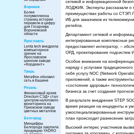
сетевой и информационной безо
Воронеж
ЛОДЖИК. Эксперты рассказали о п
Более
преимуществах работы со СТЭП ЛО
полумиллиона
ИБ для заказчиков из телекоммуни
страниц истории
перевели в цифру
ретейла.
для Госархива
Воронежской
области
Департамент сетевой и информац
интегрированные комплексные реш
Ярославль
предоставляет интегратор, – обс
Lenta tech внедрила
компьютерное
ОРД, проектирование подсистем ИБ
зрение на
Ярославском
шинном заводе
Особое внимание на конференции
«Кордиант»
наряду с услугами традиционного 
Тверь
себя услугу NOC (Network Operati
МегаФон обновил
приложений, а также инструменты B
сеть в Кашине
«состояние здоровья» технологич
Рязань
бизнеса за счет создания прогно
Финансовый архив
Directum СЭД+ стал
В результате внедрения STEP SO
центром налогового
мониторинга на
время реакции на инциденты и ум
Приокском заводе
цветных металлов
узкоспециализированные инструме
план происходит разнесение затр
Белгород
Минцифры
Высокий интерес участников вызва
Белгорода закупила
продукцию YADRO
охотника за угрозами», с которы