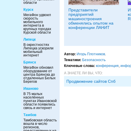
области
Курск
Представители
И
предприятий
к
МегаФон удвоил
скорость
машиностроения
R
мобильного
обменялись опытом на
интернета в
конференции ЛАНИТ
крупных городах
Курской области
Липецк
В окрестностях
Липецка ускорили
мобильный
Автор:
Игорь Плотников
.
интернет
Тематики:
Безопасность
Брянск
Ключевые слова:
конференция
,
инфор
МегаФон обновил
оборудование от
А ЗНАЕТЕ ЛИ ВЫ, ЧТО:
центра Брянска до
отдаленных Белых
Продвижение сайтов Спб
Берегов
Иваново
В 75 малых
населённых
пунктах Ивановской
области появились
связь и интернет
Тамбов
Тамбовская область
вошла в число
регионов,
представленных на