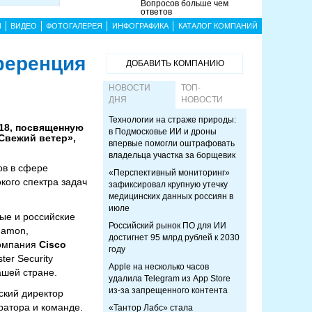
Вопросов больше чем
ответов
Ы
ВИДЕО
ФОТОГАЛЕРЕЯ
ИНФОГРАФИКА
КАТАЛОГ КОМПАНИЙ
ференция
ДОБАВИТЬ КОМПАНИЮ
НОВОСТИ
ТОП-
ДНЯ
НОВОСТИ
Технологии на страже природы:
18, посвященную
в Подмосковье ИИ и дроны
Свежий ветер»,
впервые помогли оштрафовать
владельца участка за борщевик
ов в сфере
«Перспективный мониторинг»
ого спектра задач
зафиксировал крупную утечку
медицинских данных россиян в
июле
ые и российские
Российский рынок ПО для ИИ
gamon,
достигнет 95 млрд рублей к 2030
компания
Cisco
году
er Security
Apple на несколько часов
ашей стране.
удалила Telegram из App Store
из-за запрещенного контента
ский директор
ратора и команде.
«Тантор Лабс» стала