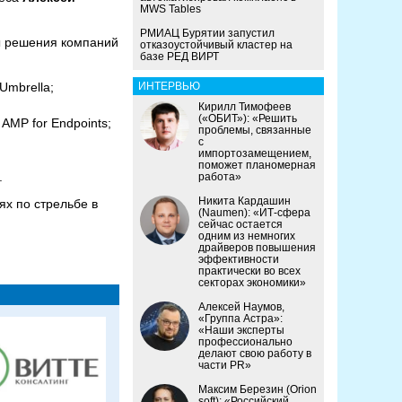
MWS Tables
РМИАЦ Бурятии запустил
ы решения компаний
отказоустойчивый кластер на
базе РЕД ВИРТ
Umbrella;
ИНТЕРВЬЮ
Кирилл Тимофеев
(«ОБИТ»): «Решить
AMP for Endpoints;
проблемы, связанные
с
импортозамещением,
поможет планомерная
.
работа»
Никита Кардашин
х по стрельбе в
(Naumen): «ИТ-сфера
сейчас остается
одним из немногих
драйверов повышения
эффективности
практически во всех
секторах экономики»
Алексей Наумов,
«Группа Астра»:
«Наши эксперты
профессионально
делают свою работу в
части PR»
Максим Березин (Orion
soft): «Российский