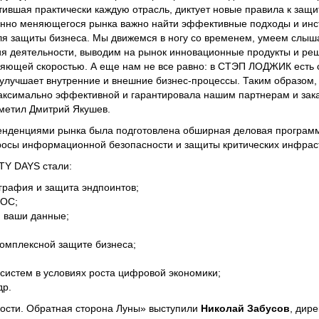
вшая практически каждую отрасль, диктует новые правила к защи
оянно меняющегося рынка важно найти эффективные подходы и инс
 защиты бизнеса. Мы движемся в ногу со временем, умеем слыша
я деятельности, выводим на рынок инновационные продукты и ре
тляющей скоростью. А еще нам не все равно: в СТЭП ЛОДЖИК есть
и улучшает внутренние и внешние бизнес-процессы. Таким образом,
максимально эффективной и гарантировала нашим партнерам и зак
тметил Дмитрий Якушев.
тенденциями рынка была подготовлена обширная деловая програм
росы информационной безопасности и защиты критических инфраст
Y DAYS стали:
рафия и защита эндпоинтов;
IOC;
и ваши данные;
комплексной защите бизнеса;
истем в условиях роста цифровой экономики;
др.
ности. Обратная сторона Луны» выступили
Николай Забусов
, дир