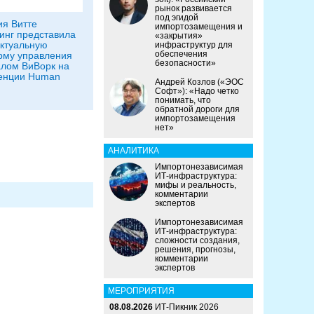
рынок развивается
под эгидой
я Витте
импортозамещения и
инг представила
«закрытия»
ктуальную
инфраструктур для
обеспечения
рму управления
безопасности»
лом ВиВорк на
енции Human
Андрей Козлов («ЭОС
Софт»): «Надо четко
понимать, что
обратной дороги для
импортозамещения
нет»
АНАЛИТИКА
Импортонезависимая
ИТ-инфраструктура:
мифы и реальность,
комментарии
экспертов
Импортонезависимая
ИТ-инфраструктура:
сложности создания,
решения, прогнозы,
комментарии
экспертов
МЕРОПРИЯТИЯ
08.08.2026
ИТ-Пикник 2026