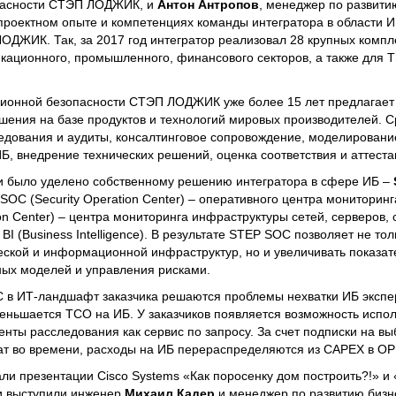
пасности СТЭП ЛОДЖИК, и
Антон Антропов
, менеджер по развит
роектном опыте и компетенциях команды интегратора в области ИБ
ДЖИК. Так, за 2017 год интегратор реализовал 28 крупных компл
кационного, промышленного, финансового секторов, а также для Т
ионной безопасности СТЭП ЛОДЖИК уже более 15 лет предлагает 
ения на базе продуктов и технологий мировых производителей. Ср
ледования и аудиты, консалтинговое сопровождение, моделирование
, внедрение технических решений, оценка соответствия и аттеста
 было уделено собственному решению интегратора в сфере ИБ –
SOC (Security Operation Center) – оперативного центра мониторинг
on Center) – центра мониторинга инфраструктуры сетей, серверов, 
I (Business Intelligence). В результате STEP SOC позволяет не то
еской и информационной инфраструктур, но и увеличивать показа
зных моделей и управления рисками.
C в ИТ-ландшафт заказчика решаются проблемы нехватки ИБ экспе
еньшается ТСО на ИБ. У заказчиков появляется возможность испол
нты расследования как сервис по запросу. За счет подписки на 
ат во времени, расходы на ИБ перераспределяются из CAPEX в OP
ли презентации Cisco Systems «Как поросенку дом построить?!» и 
ми выступили инженер
Михаил Кадер
и менеджер по развитию биз