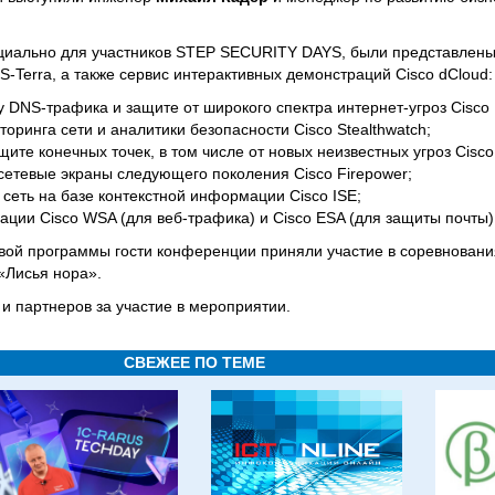
ециально для участников STEP SECURITY DAYS, были представлен
 S-Terra, а также сервис интерактивных демонстраций Cisco dCloud:
 DNS-трафика и защите от широкого спектра интернет-угроз Cisco 
оринга сети и аналитики безопасности Cisco Stealthwatch;
те конечных точек, в том числе от новых неизвестных угроз Cisco 
тевые экраны следующего поколения Cisco Firepower;
 сеть на базе контекстной информации Cisco ISE;
ции Cisco WSA (для веб-трафика) и Cisco ESA (для защиты почты)
ой программы гости конференции приняли участие в соревнования
«Лисья нора».
 партнеров за участие в мероприятии.
СВЕЖЕЕ ПО ТЕМЕ