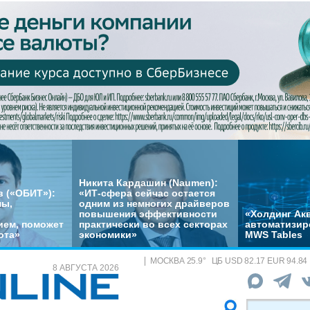
Никита Кардашин (Naumen):
 («ОБИТ»):
«ИТ-сфера сейчас остается
мы,
одним из немногих драйверов
повышения эффективности
«Холдинг Акв
ем, поможет
практически во всех секторах
автоматизир
ота»
экономики»
MWS Tables
МОСКВА
25.9
°
ЦБ
USD 82.17 EUR 94.84
8 АВГУСТА 2026