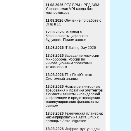
11.08.2026
РЕД ВРМ + РЕД АДМ:
Управляемая VDI-среда без
компромиссов
11.08.2026
Обучение по работе с
ЭПД в 1С
12.08.2026
За вклад в
безопасность цифрового
будущего. Прием заявок
13.08.2026
IT Sailing Day 2026
13.08.2026
Заседание комиссии
Минобороны России по
инновационным проектам и
технологиям
13.08.2026
Т1 x ГК «Юзтех»:
Системный анализ
13.08.2026
Новые регуляторные
требования и практика эмитентов
в области защиты инсайдерской
информации и предотвращения
манипулирования финансовым
рынком
18.08.2026
Техническая планерка:
как мигрировать на Astra Linux с
помощью Astra Migration
18.08.2026
Инфраструктура для