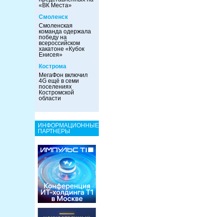
«ВК Места»
Смоленск
Смоленская
команда одержала
победу на
всероссийском
хакатоне «Кубок
Енисея»
Кострома
МегаФон включил
4G ещё в семи
поселениях
Костромской
области
ИНФОРМАЦИОННЫЕ
ПАРТНЕРЫ