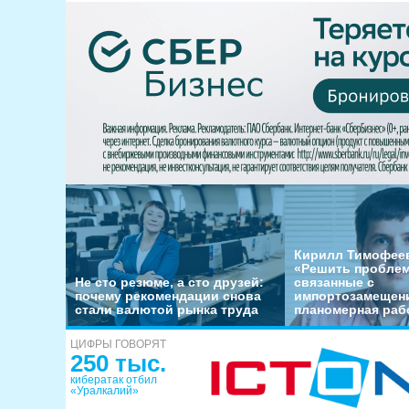
Кирилл Тимофеев
«Решить пробле
Не сто резюме, а сто друзей:
связанные с
почему рекомендации снова
импортозамещени
стали валютой рынка труда
планомерная раб
ЦИФРЫ ГОВОРЯТ
250 тыс.
кибератак отбил
«Уралкалий»