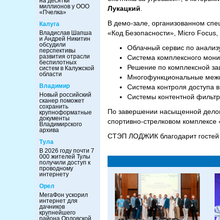
на десятки
миллионов у ООО
Лукацкий
.
«Пчелка»
В демо-зале, организованном сп
Калуга
«Код Безопасности», Micro Focus,
Владислав Шапша
и Андрей Никитин
обсудили
Облачный сервис по анализу
перспективы
развития отрасли
Система комплексного монит
беспилотных
Решение по комплексной защи
систем в Калужской
области
Многофункциональные межсе
Владимир
Система контроля доступа в
Новый российский
Системы контентной фильтра
сканер поможет
сохранить
По завершении насыщенной делов
крупноформатные
документы
спортивно-стрелковом комплексе 
Владимирского
архива
СТЭП ЛОДЖИК благодарит гостей и
Тула
В 2026 году почти 7
000 жителей Тулы
получили доступ к
проводному
интернету
Орел
МегаФон ускорил
интернет для
дачников
крупнейшего
района Орловской