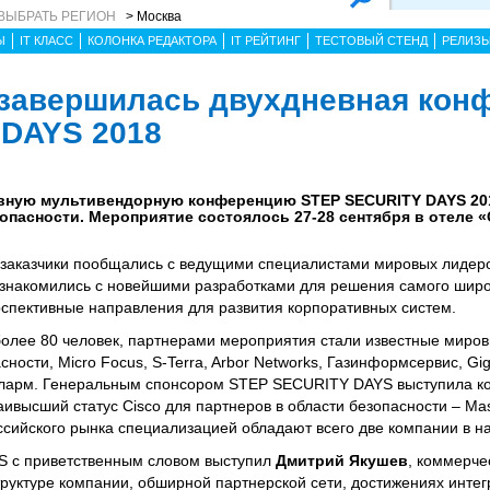
ВЫБРАТЬ РЕГИОН
> Москва
Ы
IT КЛАСС
КОЛОНКА РЕДАКТОРА
IT РЕЙТИНГ
ТЕСТОВЫЙ СТЕНД
РЕЛИЗ
завершилась двухдневная кон
 DAYS 2018
ную мультивендорную конференцию STEP SECURITY DAYS 20
пасности. Мероприятие состоялось 27-28 сентября в отеле «
заказчики пообщались с ведущими специалистами мировых лидер
знакомились с новейшими разработками для решения самого широк
рспективные направления для развития корпоративных систем.
олее 80 человек, партнерами мероприятия стали известные миров
сности, Micro Focus, S-Terra, Arbor Networks, Газинформсервис, Gi
, Валарм. Генеральным спонсором STEP SECURITY DAYS выступила 
высший статус Cisco для партнеров в области безопасности – Mast
российского рынка специализацией обладают всего две компании в н
S с приветственным словом выступил
Дмитрий Якушев
, коммерче
уктуре компании, обширной партнерской сети, достижениях интег