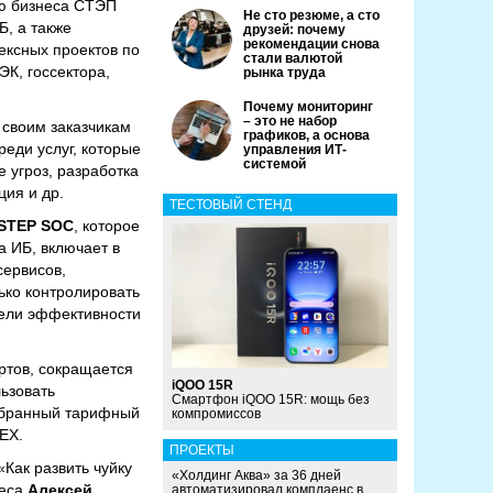
ию бизнеса СТЭП
Не сто резюме, а сто
, а также
друзей: почему
рекомендации снова
ексных проектов по
стали валютой
ЭК, госсектора,
рынка труда
Почему мониторинг
– это не набор
своим заказчикам
графиков, а основа
еди услуг, которые
управления ИТ-
системой
 угроз, разработка
ция и др.
ТЕСТОВЫЙ СТЕНД
STEP SOC
, которое
а ИБ, включает в
сервисов,
лько контролировать
тели эффективности
ртов, сокращается
iQOO 15R
ьзовать
Смартфон iQOO 15R: мощь без
выбранный тарифный
компромиссов
EХ.
ПРОЕКТЫ
«Как развить чуйку
«Холдинг Аква» за 36 дней
неса
Алексей
автоматизировал комплаенс в