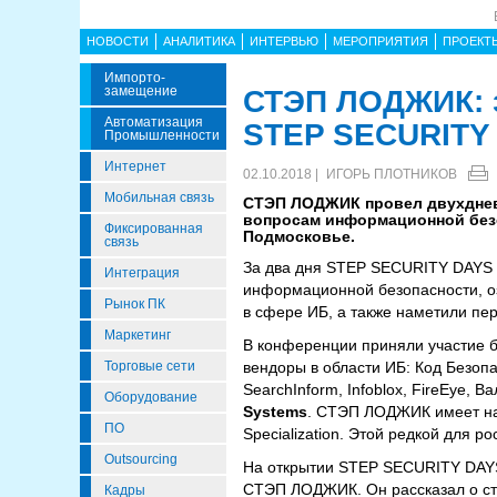
НОВОСТИ
АНАЛИТИКА
ИНТЕРВЬЮ
МЕРОПРИЯТИЯ
ПРОЕКТ
Импорто­
Замещение
СТЭП ЛОДЖИК: 
Автоматизация
STEP SECURITY
Промышленности
Интернет
02.10.2018 |
ИГОРЬ ПЛОТНИКОВ
Мобильная связь
СТЭП ЛОДЖИК провел двухднев
вопросам информационной безо
Фиксированная
Подмосковье.
связь
За два дня STEP SECURITY DAYS 
Интеграция
информационной безопасности, о
Рынок ПК
в сфере ИБ, а также наметили пе
Маркетинг
В конференции приняли участие б
Торговые сети
вендоры в области ИБ: Код Безопа
SearchInform, Infoblox, FireEye
Оборудование
Systems
. СТЭП ЛОДЖИК имеет наи
ПО
Specialization. Этой редкой для 
Outsourcing
На открытии STEP SECURITY DAY
СТЭП ЛОДЖИК. Он рассказал о стр
Кадры