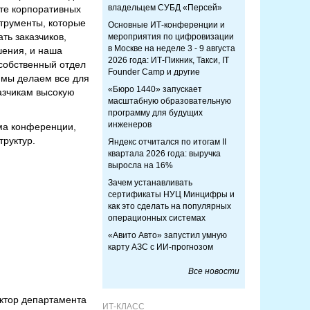
владельцем СУБД «Персей»
те корпоративных
трументы, которые
Основные ИТ-конференции и
ть заказчиков,
мероприятия по цифровизации
в Москве на неделе 3 - 9 августа
шения, и наша
2026 года: ИТ-Пикник, Такси, IT
 собственный отдел
Founder Camp и другие
 мы делаем все для
«Бюро 1440» запускает
азчикам высокую
масштабную образовательную
программу для будущих
инженеров
ма конференции,
руктур.
Яндекс отчитался по итогам II
квартала 2026 года: выручка
выросла на 16%
Зачем устанавливать
сертификаты НУЦ Минцифры и
как это сделать на популярных
операционных системах
«Авито Авто» запустил умную
карту АЗС с ИИ-прогнозом
Все новости
ектор департамента
ИТ-КЛАСС