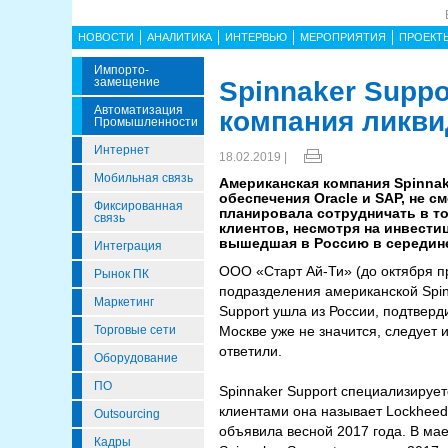
НОВОСТИ
АНАЛИТИКА
ИНТЕРВЬЮ
МЕРОПРИЯТИЯ
ПРОЕКТ
Импорто­
Замещение
Spinnaker Suppo
Автоматизация
компания ликви
Промышленности
Интернет
18.02.2019 |
Мобильная связь
Американская компания Spinna
обеспечения Oracle и SAP, не с
Фиксированная
планировала сотрудничать в то
связь
клиентов, несмотря на инвестиц
вышедшая в Россию в середине 
Интеграция
ООО «Старт Ай-Ти» (до октября п
Рынок ПК
подразделения американской Spinn
Маркетинг
Support ушла из России, подтверд
Торговые сети
Москве уже не значится, следует 
ответили.
Оборудование
ПО
Spinnaker Support специализируе
клиентами она называет Lockheed 
Outsourcing
объявила весной 2017 года. В ма
Кадры