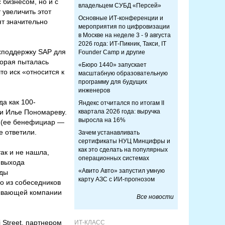
 бизнесом, но и с
владельцем СУБД «Персей»
 увеличить этот
Основные ИТ-конференции и
ят значительно
мероприятия по цифровизации
в Москве на неделе 3 - 9 августа
2026 года: ИТ-Пикник, Такси, IT
ехподдержку SAP для
Founder Camp и другие
торая пыталась
«Бюро 1440» запускает
то иск «относится к
масштабную образовательную
программу для будущих
инженеров
а как 100-
Яндекс отчитался по итогам II
 и Илье Пономареву.
квартала 2026 года: выручка
выросла на 16%
» (ее бенефициар —
е ответили.
Зачем устанавливать
сертификаты НУЦ Минцифры и
как это сделать на популярных
так и не нашла,
операционных системах
 выхода
«Авито Авто» запустил умную
оды
карту АЗС с ИИ-прогнозом
о из собеседников
обывающей компании
Все новости
 Street, партнером
ИТ-КЛАСС