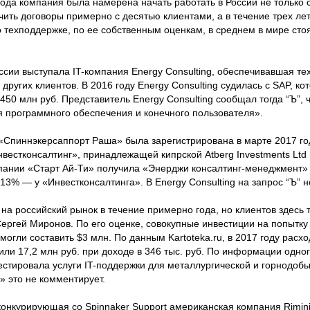
 года компания была намерена начать работать в России не только с
ить договоры примерно с десятью клиентами, а в течение трех лет
о техподдержке, по ее собственным оценкам, в среднем в мире сто
ссии выступала IT-компания Energy Consulting, обеспечивавшая т
ругих клиентов. В 2016 году Energy Consulting судилась с SAP, ко
450 млн руб. Представитель Energy Consulting сообщал тогда “Ъ”, ч
 программного обеспечения и конечного пользователя».
Спиннэкерсаппорт Раша» была зарегистрирована в марте 2017 год
вестконсалтинг», принадлежащей кипрской Atberg Investments Ltd
мпании «Старт Ай-Ти» получила «Энерджи консалтинг-менеджмент
3% — у «Инвестконсалтинга». В Energy Consulting на запрос “Ъ” н
 на российский рынок в течение примерно года, но клиентов здесь 
Сергей Миронов. По его оценке, совокупные инвестиции на попытку
огли составить $3 млн. По данным Kartoteka.ru, в 2017 году расх
ли 17,2 млн руб. при доходе в 346 тыс. руб. По информации одног
 тестировала услуги IT-поддержки для металлургической и горнод
 это не комментирует.
онкурирующая со Spinnaker Support американская компания Rimini