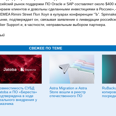
сийский рынок поддержки ПО Oracle и SAP составляет около $400 
ираем клиентов и довольны сделанными инвестициями в Россию»
EMEA Rimini Street Пол Хоуп в кулуарах конференции “Ъ”. Spinnaker
нке, подтверждает он, связывая заявление о ликвидации российск
ker Support и, в частности, неправильным выбором партнера.
вый
СВЕЖЕЕ ПО ТЕМЕ
овместимость СУБД
Astra Migration и Astra
RuBacku
atoba и ПО «Береста»
Store вошли в реестр
копиров
одтверждена в ходе
отечественного ПО
посредн
еального внедрения у
аказчика