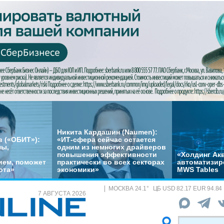
Никита Кардашин (Naumen):
 («ОБИТ»):
«ИТ-сфера сейчас остается
мы,
одним из немногих драйверов
повышения эффективности
«Холдинг Акв
ем, поможет
практически во всех секторах
автоматизир
ота»
экономики»
MWS Tables
МОСКВА
24.1
°
ЦБ
USD 82.17 EUR 94.84
7 АВГУСТА 2026