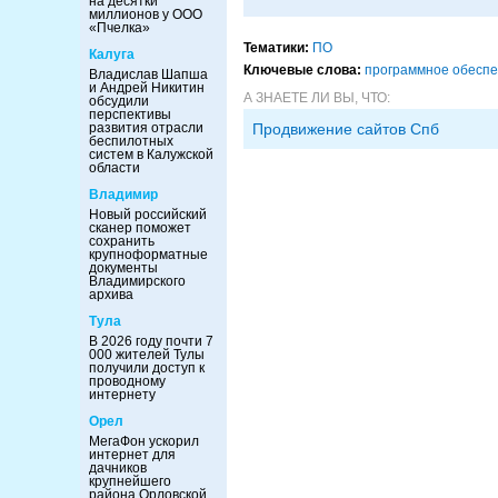
на десятки
миллионов у ООО
«Пчелка»
Тематики:
ПО
Калуга
Ключевые слова:
программное обесп
Владислав Шапша
и Андрей Никитин
А ЗНАЕТЕ ЛИ ВЫ, ЧТО:
обсудили
перспективы
развития отрасли
Продвижение сайтов Спб
беспилотных
систем в Калужской
области
Владимир
Новый российский
сканер поможет
сохранить
крупноформатные
документы
Владимирского
архива
Тула
В 2026 году почти 7
000 жителей Тулы
получили доступ к
проводному
интернету
Орел
МегаФон ускорил
интернет для
дачников
крупнейшего
района Орловской