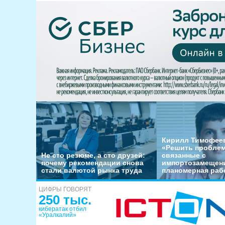
Кирилл Тимофеев
«Решить пробле
Не сто резюме, а сто друзей:
связанные с
почему рекомендации снова
импортозамещени
стали валютой рынка труда
планомерная раб
ЦИФРЫ ГОВОРЯТ
250 тыс.
кибератак отбил
«Уралкалий»