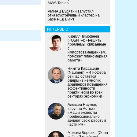
MWS Tables
РМИАЦ Бурятии запустил
отказоустойчивый кластер на
базе РЕД ВИРТ
ИНТЕРВЬЮ
Кирилл Тимофеев
(«ОБИТ»): «Решить
проблемы, связанные
с
импортозамещением,
поможет планомерная
работа»
Никита Кардашин
(Naumen): «ИТ-сфера
сейчас остается
одним из немногих
драйверов повышения
эффективности
практически во всех
секторах экономики»
Алексей Наумов,
«Группа Астра»:
«Наши эксперты
профессионально
делают свою работу в
части PR»
Максим Березин (Orion
soft): «Российский