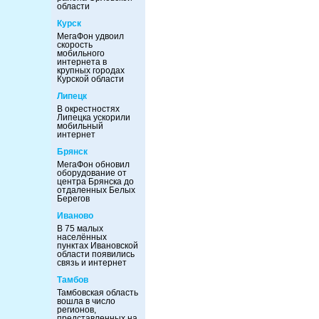
области
Курск
МегаФон удвоил
скорость
мобильного
интернета в
крупных городах
Курской области
Липецк
В окрестностях
Липецка ускорили
мобильный
интернет
Брянск
МегаФон обновил
оборудование от
центра Брянска до
отдаленных Белых
Берегов
Иваново
В 75 малых
населённых
пунктах Ивановской
области появились
связь и интернет
Тамбов
Тамбовская область
вошла в число
регионов,
представленных на