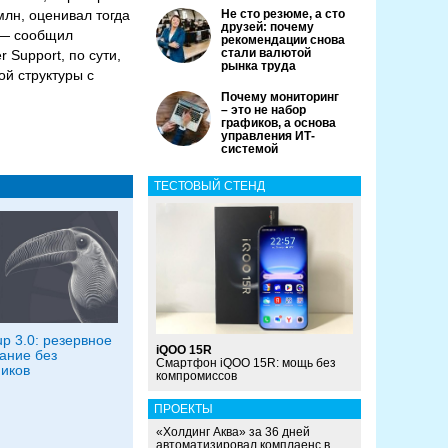
млн, оценивал тогда
Не сто резюме, а сто
друзей: почему
,— сообщил
рекомендации снова
стали валютой
 Support, по сути,
рынка труда
ой структуры с
Почему мониторинг
– это не набор
графиков, а основа
управления ИТ-
системой
ТЕСТОВЫЙ СТЕНД
p 3.0: резервное
iQOO 15R
ание без
Смартфон iQOO 15R: мощь без
иков
компромиссов
ПРОЕКТЫ
«Холдинг Аква» за 36 дней
автоматизировал комплаенс в