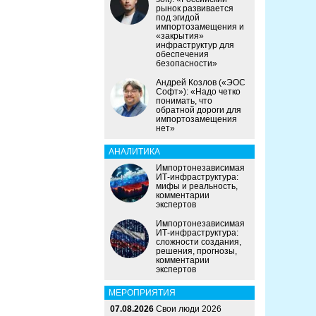
рынок развивается
под эгидой
импортозамещения и
«закрытия»
инфраструктур для
обеспечения
безопасности»
Андрей Козлов («ЭОС
Софт»): «Надо четко
понимать, что
обратной дороги для
импортозамещения
нет»
АНАЛИТИКА
Импортонезависимая
ИТ-инфраструктура:
мифы и реальность,
комментарии
экспертов
Импортонезависимая
ИТ-инфраструктура:
сложности создания,
решения, прогнозы,
комментарии
экспертов
МЕРОПРИЯТИЯ
07.08.2026
Свои люди 2026