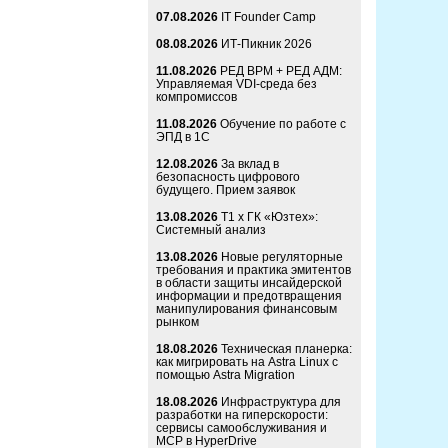
07.08.2026
IT Founder Camp
08.08.2026
ИТ-Пикник 2026
11.08.2026
РЕД ВРМ + РЕД АДМ:
Управляемая VDI-среда без
компромиссов
11.08.2026
Обучение по работе с
ЭПД в 1С
12.08.2026
За вклад в
безопасность цифрового
будущего. Прием заявок
13.08.2026
Т1 x ГК «Юзтех»:
Системный анализ
13.08.2026
Новые регуляторные
требования и практика эмитентов
в области защиты инсайдерской
информации и предотвращения
манипулирования финансовым
рынком
18.08.2026
Техническая планерка:
как мигрировать на Astra Linux с
помощью Astra Migration
18.08.2026
Инфраструктура для
разработки на гиперскорости:
сервисы самообслуживания и
MCP в HyperDrive