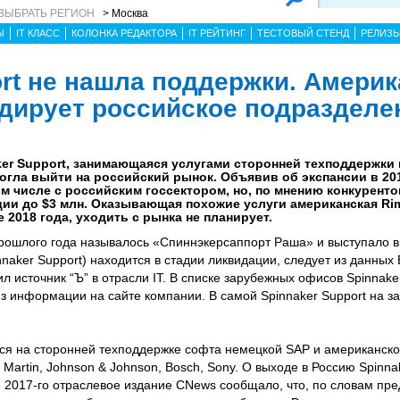
ВЫБРАТЬ РЕГИОН
> Москва
Ы
IT КЛАСС
КОЛОНКА РЕДАКТОРА
IT РЕЙТИНГ
ТЕСТОВЫЙ СТЕНД
РЕЛИЗ
rt не нашла поддержки. Америка
дирует российское подразделе
ker Support, занимающаяся услугами сторонней техподдержки
могла выйти на российский рынок. Объявив об экспансии в 201
м числе с российским госсектором, но, по мнению конкурентов
ии до $3 млн. Оказывающая похожие услуги американская Rimi
2018 года, уходить с рынка не планирует.
рошлого года называлось «Спиннэкерсаппорт Раша» и выступало в
aker Support) находится в стадии ликвидации, следует из данных
ил источник “Ъ” в отрасли IT. В списке зарубежных офисов Spinnake
из информации на сайте компании. В самой Spinnaker Support на за
тся на сторонней техподдержке софта немецкой SAP и американско
Martin, Johnson & Johnson, Bosch, Sony. О выходе в Россию Spinna
е 2017-го отраслевое издание CNews сообщало, что, по словам пр