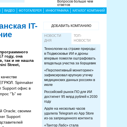
Вопросов больше чем
ответов
Ы
ВИДЕО
ФОТОГАЛЕРЕЯ
ИНФОГРАФИКА
КАТАЛОГ КОМПАНИЙ
нская IT-
ДОБАВИТЬ КОМПАНИЮ
ние
НОВОСТИ
ТОП-
ДНЯ
НОВОСТИ
Технологии на страже природы:
 программного
в Подмосковье ИИ и дроны
7 году, она
впервые помогли оштрафовать
, так и не нашла
владельца участка за борщевик
ni Street,
«Перспективный мониторинг»
зафиксировал крупную утечку
 качестве
медицинских данных россиян в
 ЕГРЮЛ. Spinnaker
июле
r Support офис в
Российский рынок ПО для ИИ
прос “Ъ” не
достигнет 95 млрд рублей к 2030
году
Apple на несколько часов
й Oracle; своими
удалила Telegram из App Store
ker Support
из-за запрещенного контента
едставителей
«Тантор Лабс» стала