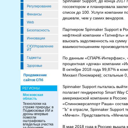
Spinnaker Support, до конца 2017
Регулирование
госсектором и планировала заключ
список до 100. Услуги компании п
Финансы
дешевле, чем у самих вендоров.
Web
Партнером Spinnaker Support в Ро
Безопасность
нефтяной компании «Татнефть» и д
Инновации
взыскать задолженность на сумму 
CIO/Управление
взаимоотношениям производителя
ИТ
Гаджеты
По данным «СПАРК-Интерфакс», «
процентная «дочка» компании «Ин
Здоровье
В октябре 2018 года 99,87% в ко
Михаил Пономарев); остальные 0,1
Продвижение
сайтов СПб
Spinnaker Support пыталась выйти
РЕГИОНЫ
полагает гендиректор Smart Way 
Московская
американской компании в Россию м
область
«Спиннэкерсаппорт Раша» состави
Технологии на
страже природы: в
“Ъ” в отрасли, Spinnaker Support
Подмосковье ИИ и
дроны впервые
«Мечел». Представитель «Мечела»
помогли
оштрафовать
владельца участка
В мае 2018 года в Россию вышла к
за борщевик