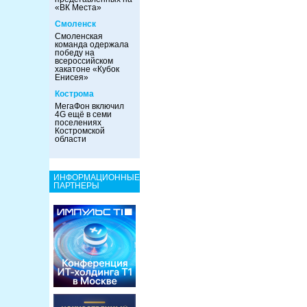
«ВК Места»
Смоленск
Смоленская
команда одержала
победу на
всероссийском
хакатоне «Кубок
Енисея»
Кострома
МегаФон включил
4G ещё в семи
поселениях
Костромской
области
ИНФОРМАЦИОННЫЕ
ПАРТНЕРЫ