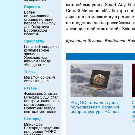
которой выступила Smart Way. Рос
Воронеж
Сергей Миронов. «Мы быстро наб
Более
полумиллиона
директор по маркетингу в регионе 
страниц истории
не представлена на российском ры
перевели в цифру
для Госархива
«некорректной стратегией» Spinna
Воронежской
области
Кристина Жукова, Владислав Но
Ярославль
Lenta tech внедрила
компьютерное
зрение на
Ярославском
шинном заводе
«Кордиант»
Тверь
МегаФон обновил
сеть в Кашине
Рязань
Финансовый архив
Directum СЭД+ стал
центром налогового
РЕД ОС стала доступна
С
мониторинга на
пользователям облачной
J
Приокском заводе
инфраструктуры RCloud
п
цветных металлов
р
Белгород
з
Минцифры
Белгорода закупила
продукцию YADRO