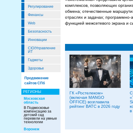
комплексов, позволяющих органи
Регулирование
обмена; отечественные маршрути
Финансы
отраслях и задачах; программно-
функцией межсетевого экрана и с
Web
Безопасность
Инновации
CIO/Управление
ИТ
Гаджеты
Здоровье
Продвижение
сайтов СПб
РЕГИОНЫ
ГК «Ростелеком»
С
(включая MANGO
«
Московская
OFFICE) возглавила
S
область
рейтинг ВАТС в 2026 году
к
В Подмосковье
в
компенсацию за
детский сад
перевели на умные
технологии
Воронеж