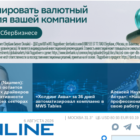
 (Naumen):
с остается
их драйверов
Алексей Нау
ктивности
«Холдинг Аква» за 36 дней
Астра»: «На
сех секторах
автоматизировал комплаенс в
профессиона
MWS Tables
свою работу 
МОСКВА
31.3
°
ЦБ
USD 80.93 EUR 93.19
6 АВГУСТА 2026