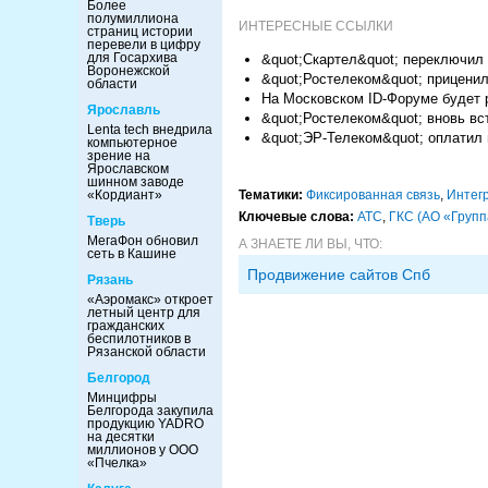
Более
полумиллиона
ИНТЕРЕСНЫЕ ССЫЛКИ
страниц истории
перевели в цифру
для Госархива
&quot;Скартел&quot; переключил 
Воронежской
&quot;Ростелеком&quot; прицени
области
На Московском ID-Форуме будет 
Ярославль
&quot;Ростелеком&quot; вновь вс
Lenta tech внедрила
&quot;ЭР-Телеком&quot; оплатил 
компьютерное
зрение на
Ярославском
шинном заводе
«Кордиант»
Тематики:
Фиксированная связь
,
Интег
Ключевые слова:
АТС
,
ГКС (АО «Групп
Тверь
МегаФон обновил
А ЗНАЕТЕ ЛИ ВЫ, ЧТО:
сеть в Кашине
Продвижение сайтов Спб
Рязань
«Аэромакс» откроет
летный центр для
гражданских
беспилотников в
Рязанской области
Белгород
Минцифры
Белгорода закупила
продукцию YADRO
на десятки
миллионов у ООО
«Пчелка»