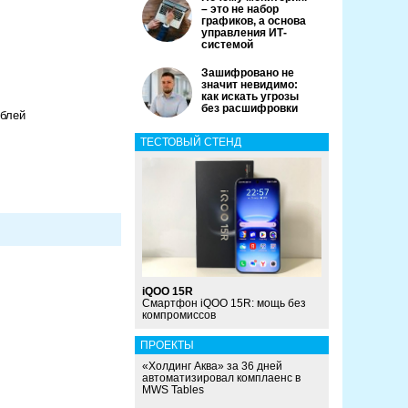
– это не набор
графиков, а основа
управления ИТ-
системой
Зашифровано не
значит невидимо:
как искать угрозы
без расшифровки
ублей
ТЕСТОВЫЙ СТЕНД
iQOO 15R
Смартфон iQOO 15R: мощь без
компромиссов
ПРОЕКТЫ
«Холдинг Аква» за 36 дней
автоматизировал комплаенс в
MWS Tables