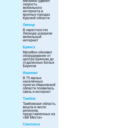
МегаФон удвоил
скорость
мобильного
интернета в
крупных городах
Курской области
Липецк
В окрестностях
Липецка ускорили
мобильный
интернет
Брянск
МегаФон обновил
оборудование от
центра Брянска до
отдаленных Белых
Берегов
Иваново
В 75 малых
населённых
пунктах Ивановской
области появились
связь и интернет
Тамбов
Тамбовская область
вошла в число
регионов,
представленных на
«ВК Места»
Смоленск