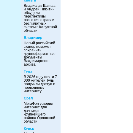
Калуга
Владислав Шапша
и Андрей Никитин
обсудили
перспективы
развития отрасли
беспилотных
систем в Калужской
области
Владимир
Новый российский
сканер поможет
сохранить
крупноформатные
документы
Владимирского
архива
Тула
В 2026 году почти 7
000 жителей Тулы
получили доступ к
проводному
интернету
Орел
МегаФон ускорил
интернет для
дачников
крупнейшего
района Орловской
области
Курск