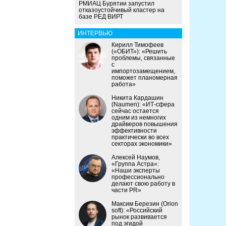
РМИАЦ Бурятии запустил
отказоустойчивый кластер на
базе РЕД ВИРТ
ИНТЕРВЬЮ
Кирилл Тимофеев
(«ОБИТ»): «Решить
проблемы, связанные
с
импортозамещением,
поможет планомерная
работа»
Никита Кардашин
(Naumen): «ИТ-сфера
сейчас остается
одним из немногих
драйверов повышения
эффективности
практически во всех
секторах экономики»
Алексей Наумов,
«Группа Астра»:
«Наши эксперты
профессионально
делают свою работу в
части PR»
Максим Березин (Orion
soft): «Российский
рынок развивается
под эгидой