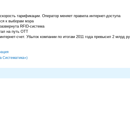
скорость тарификации. Оператор меняет правила интернет-доступа
лся к выборам мэра
развернута RFID-система
тал на путь ОТТ
интернет-счет. Убыток компании по итогам 2011 года превысил 2 млрд р
рация
а Систематика»)