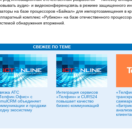
зовывать аудио- и видеоконференцсвязь в режиме защищенного 
заторы на базе процессоров «Байкал» для импортозамещения в кр
аппаратный комплекс «Рубикон» на базе отечественного процессор
истемой обнаружения вторжений.
СВЕЖЕЕ ПО ТЕМЕ
вязка АТС
Интеграция сервисов
«Телфи
Телфин.Офис» с
«Телфин» и CURS24
транскр
imulCRM объединяет
повышает качество
саммари
оммуникации и продажи
бизнес-коммуникаций
«Битрик
 одну экосистему
анализа
клиента