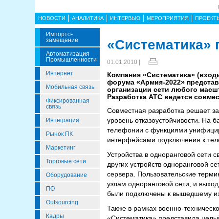
НОВОСТИ
АНАЛИТИКА
ИНТЕРВЬЮ
МЕРОПРИЯТИЯ
ПРОЕКТ
Импорто­
Замещение
«Систематика» 
Автоматизация
Промышленности
01.01.2010 |
Интернет
Компания «Систематика» (входи
форума «Армия-2022» представ
Мобильная связь
организации сети любого масшт
Разработка АТС ведется совмес
Фиксированная
связь
Совместная разработка решает з
уровень отказоустойчивости. На 
Интеграция
телефонии с функциями унифицир
Рынок ПК
интерфейсами подключения к тел
Маркетинг
Устройства в одноранговой сети с
Торговые сети
других устройств одноранговой се
сервера. Пользовательские терми
Оборудование
узлам одноранговой сети, и выход
ПО
были подключены к вышедшему из 
Outsourcing
Также в рамках военно-техничес
Кадры
«Систематика» представила целы