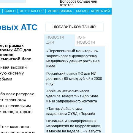
Вопросов больше чем
ответов
Ы
ВИДЕО
ФОТОГАЛЕРЕЯ
ИНФОГРАФИКА
КАТАЛОГ КОМПАНИЙ
овых АТС
ДОБАВИТЬ КОМПАНИЮ
НОВОСТИ
ТОП-
ДНЯ
НОВОСТИ
г, в рамках
говых АТС для
«Перспективный мониторинг»
енения.
зафиксировал крупную утечку
лементной базе.
медицинских данных россиян в
июле
чивая высокий
ную систему
Российский рынок ПО для ИИ
любыми
достигнет 95 млрд рублей к 2030
году
Apple на несколько часов
бо всех ресурсах
удалила Telegram из App Store
ет «главного»
из-за запрещенного контента
ны к нескольким
«Тантор Лабс» стала
иналов, которые
владельцем СУБД «Персей»
Основные ИТ-конференции и
Тех» компания
мероприятия по цифровизации
в Москве на неделе 3 - 9 августа
атно-программных