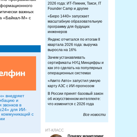
2026 года: ИТ-Пикник, Такси, IT
информационного
Founder Camp и другие
итически важных
«Бюро 1440» запускает
а «Байкал-М» с
масштабную образовательную
программу для будущих
инженеров
Яндекс отчитался по итогам II
квартала 2026 года: выручка
выросла на 16%
Зачем устанавливать
сертификаты НУЦ Минцифры и
как это сделать на популярных
операционных системах
«Авито Авто» запустил умную
карту АЗС с ИИ-прогнозом
В России принят базовый закон
н» внедряет
об искусственном интеллекте:
ибацию и
что изменится с 2026 года
 звонков в
с24» для ИИ-
 коммуникаций с
Все новости
ми
ИТ-КЛАСС
Почему мониторинг