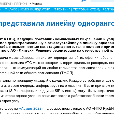
ВЫБРАТЬ РЕГИОН
> Москва
Ы
IT КЛАСС
КОЛОНКА РЕДАКТОРА
IT РЕЙТИНГ
ТЕСТОВЫЙ СТЕНД
РЕЛИЗ
представила линейку одноранг
т в ГКС), ведущий поставщик комплексных ИТ-решений и услу
ила децентрализованную отказоустойчивую линейку одноран
аба с возможностью как стационарного, так и полевого прим
тно с АО «Линтех». Решение реализовано на отечественной э
адачи масштабирования систем корпоративной телефонии, обеспе
базе нескольких АТС можно построить территориально-распределен
ованных коммуникаций на любое количество пользователей и с 
ефонной сети общего пользования (ТфОП).
вязаны по принципу «каждый с каждым». Каждое устройство знает о
ти и, в свою очередь, информирует их о «своих». В сети при этом н
налы (SIP-телефоны или другие SIP-клиенты) могут быть подключе
 из строя одного узла не означает потерю работоспособности терм
строя узлу.
кого форума
«Армия-2022»
на совместном стенде с АО «НПО РусБИ
й ряд инновационных отечественных разработок — линейку аппар