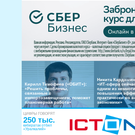
Никита Кардашин
Кирилл Тимофеев («ОБИТ»):
«ИТ-сфера сейча
«Решить проблемы,
одним из немног
связанные с
повышения эффе
импортозамещением, поможет
практически во в
планомерная работа»
экономики»
ЦИФРЫ ГОВОРЯТ
250 тыс.
кибератак отбил
«Уралкалий»