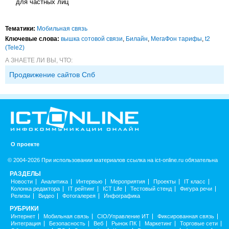
для частных лиц
Тематики:
Мобильная связь
Ключевые слова:
вышка сотовой связи
,
Билайн
,
МегаФон тарифы
,
t2
(Tele2)
А ЗНАЕТЕ ЛИ ВЫ, ЧТО:
Продвижение сайтов Спб
О проекте
© 2004-2026 При использовании материалов ссылка на ict-online.ru обязательна
РАЗДЕЛЫ
Новости
Аналитика
Интервью
Мероприятия
Проекты
IT класс
Колонка редактора
IT рейтинг
ICT Life
Тестовый стенд
Фигура речи
Релизы
Видео
Фотогалерея
Инфографика
РУБРИКИ
Интернет
Мобильная связь
CIO/Управление ИТ
Фиксированная связь
Интеграция
Безопасность
Веб
Рынок ПК
Маркетинг
Торговые сети