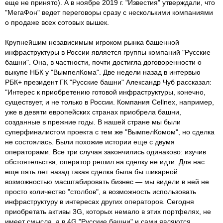
еще не принято). А в ноябре 2019 г. "Известия" утверждали, что
"МегаФон" ведет переговоры сразу с несколькими компаниями
о продаже всех сотовых вышек.
Крупнейшим независимым игроком рынка башенной
инфраструктуры в России является группы компаний "Русские
башни". Она, в частности, почти достигла договоренности о
выкупе НБК у "ВымпелКома". Две недели назад в интервью
РБК+ президент ГК "Русские башни" Александр Чуб рассказал:
"Интерес к приобретению готовой инфраструктуры, конечно,
существует, и не только в России. Компания Cellnex, например,
уже в девяти европейских странах приобрела башни,
созданные в прежние годы. В нашей стране мы были
суперфиналистом проекта с тем же "ВымпелКомом", но сделка
не состоялась. Были похожие истории еще с двумя
операторами. Все три случая закончились одинаково: изучив
обстоятельства, оператор решил на сделку не идти. Для нас
еще пять лет назад такая сделка была бы шикарной
возможностью масштабировать бизнес — мы видели в ней не
просто количество "столбов", а возможность использовать
инфраструктуру в интересах других операторов. Сегодня
приобретать активы 3G, которых немало в этих портфелях, не
имеет смысла, а в 4G "Русские башни" и сами являются