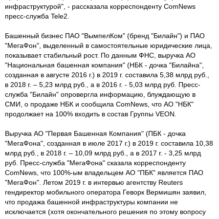
инфраструктурой", - рассказала корреспонденту ComNews
пресс-служба Tele2.
Башенный бизнес ПАО "ВымпелКом" (бренд "Билайн") и ПАО
"МегаФон", выделенный в самостоятельные юридические лица,
показывает стабильный рост. По данным ФНС, выручка АО
"Национальная башенная компания" (НБК - дочка "Билайна",
созданная в августе 2016 г.) в 2019 г. составила 5,38 млрд руб.,
в 2018 г. – 5,23 млрд руб., а в 2016 г. - 5,03 млрд руб. Пресс-
служба "Билайн" опровергла информацию, блуждающую в
СМИ, о продаже НБК и сообщила ComNews, что АО "НБК"
продолжает на 100% входить в состав Группы VEON.
Выручка АО "Первая Башенная Компания" (ПБК - дочка
"МегаФона", созданная в июле 2017 г.) в 2019 г. составила 10,38
млрд руб., в 2018 г. – 10,09 млрд руб., а в 2017 г. - 3,25 млрд
руб. Пресс-служба "МегаФона" сказала корреспонденту
ComNews, что 100%-ым владельцем АО "ПБК" является ПАО
"МегаФон". Летом 2019 г. в интервью агентству Reuters
гендиректор мобильного оператора Геворк Вермишян заявил,
что продажа башенной инфраструктуры компании не
исключается (хотя окончательного решения по этому вопросу