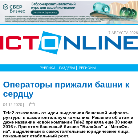
7 АВГУСТА 2026
РУБРИКИ
РАЗДЕЛЫ
РЕГИОНЫ
Операторы прижали башни к
сердцу
04.12.2020 |
Tele2 от­ка­залась от идеи вы­деле­ния ба­шен­ной ин­фраст­
рук­ту­ры в са­мос­тоя­тель­ную ком­па­нию. Ре­шение об этом и
да­же наз­ва­ние но­вой ком­па­нии Tele2 при­няла еще 30 и­юня
2016 г. При этом ба­шен­ный биз­нес "Би­лай­на" и "Ме­гаФо­
на", вы­делен­ный в са­мос­тоя­тель­ные юри­дичес­кие ли­ца,
по­казы­вает ста­биль­ный рост.