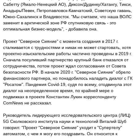
Сабетту (Ямало-Ненецкий АО), Диксон/Дудинку/Хатангу, Тикси,
Анадырь/Певек, Петропавловск-Камчатский, Советскую гавань,
Южно-Сахалинск и Владивосток. "Мы считаем, что наша ВОЛС
заменит в арктической зоне РФ спутниковую связь - это
оптимальная бизнес-модель", - добавила она.
Проект "Северное Сияние" с момента создания в 2017 г.
сталкивается с трудностями и никак не может стартовать, хотя
проектно-изыскательские работы частично проведены в 2019 г.
Сначала посуливший партнерство крупный банк отказался от
сотрудничества, потом проект ждал согласования от Совета
безопасности РФ. В начале 2020 г. "Северное Сияние" обрело
финансового партнера, но понадобилось наладить диалог с ГК
"Росатом". Пандемия Covid-19, судя по всему, отодвинула этот
диалог на неопределенное время, по крайней мере о
подвижках в проекте Константин Лукин корреспонденту
ComNews не рассказал.
Руководитель лидирующего исследовательского центра (ЛИЦ)
5G Сколковского института науки и технологий Виталий Шуб
говорил: "Проект "Северное Сияние" уходит к "Супертелу"
автоматом, с чем я могу его поздравить. Он относится к