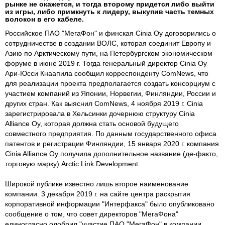
рын­ке не ока­жет­ся, и тог­да вто­рому при­дет­ся ли­бо вый­ти
из иг­ры, ли­бо прим­кнуть к ли­деру, вы­купив часть тем­ных
во­локон в его ка­беле.
Российское ПАО "МегаФон" и финская Cinia Oy договорились о
сотрудничестве в создании ВОЛС, которая соединит Европу и
Азию по Арктическому пути, на Петербургском экономическом
форуме в июне 2019 г. Тогда генеральный директор Cinia Oy
Ари-Юсси Кнаапила сообщил корреспонденту ComNews, что
для реализации проекта предполагается создать консорциум с
участием компаний из Японии, Норвегии, Финляндии, России и
других стран. Как выяснил ComNews, 4 ноября 2019 г. Cinia
зарегистрировала в Хельсинки дочернюю структуру Cinia
Alliance Oy, которая должна стать основой будущего
совместного предприятия. По данным государственного офиса
патентов и регистрации Финляндии, 15 января 2020 г. компания
Cinia Alliance Oy получила дополнительное название (де-факто,
торговую марку) Arctic Link Development.
Широкой публике известно лишь второе наименование
компании. 3 декабря 2019 г. на сайте центра раскрытия
корпоративной информации "Интерфакса" было опубликовано
сообщение о том, что совет директоров "МегаФона"
единогласно одобрил "участие ПАО "МегаФон" в компании