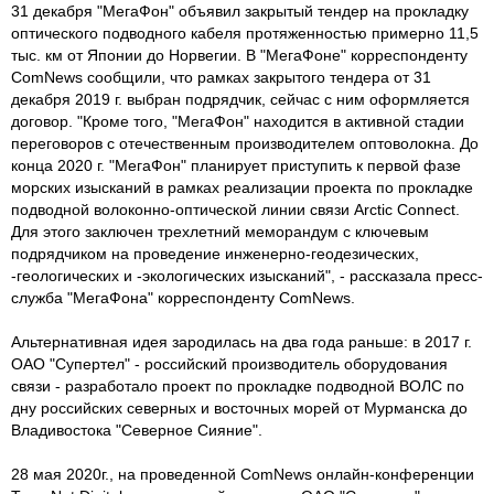
31 декабря "МегаФон" объявил закрытый тендер на прокладку
оптического подводного кабеля протяженностью примерно 11,5
тыс. км от Японии до Норвегии. В "МегаФоне" корреспонденту
ComNews сообщили, что рамках закрытого тендера от 31
декабря 2019 г. выбран подрядчик, сейчас с ним оформляется
договор. "Кроме того, "МегаФон" находится в активной стадии
переговоров с отечественным производителем оптоволокна. До
конца 2020 г. "МегаФон" планирует приступить к первой фазе
морских изысканий в рамках реализации проекта по прокладке
подводной волоконно-оптической линии связи Arctic Connect.
Для этого заключен трехлетний меморандум с ключевым
подрядчиком на проведение инженерно-геодезических,
-геологических и -экологических изысканий", - рассказала пресс-
служба "МегаФона" корреспонденту ComNews.
Альтернативная идея зародилась на два года раньше: в 2017 г.
ОАО "Супертел" - российский производитель оборудования
связи - разработало проект по прок­ладке под­водной ВОЛС по
дну рос­сий­ских се­вер­ных и вос­точных мо­рей от Мур­ман­ска до
Вла­дивос­то­ка "Се­вер­ное Сия­ние".
28 мая 2020г., на проведенной ComNews онлайн-конференции