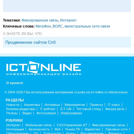
Тематики:
Фиксированная связь
,
Интернет
Ключевые слова:
МегаФон
,
ВОЛС
,
магистральные сети связи
А ЗНАЕТЕ ЛИ ВЫ, ЧТО:
Продвижение сайтов Спб
О проекте
© 2004-2026 При использовании материалов ссылка на ict-online.ru обязательна
РАЗДЕЛЫ
Новости
Аналитика
Интервью
Мероприятия
Проекты
IT класс
Колонка редактора
IT рейтинг
ICT Life
Тестовый стенд
Фигура речи
Релизы
Видео
Фотогалерея
Инфографика
РУБРИКИ
Интернет
Мобильная связь
CIO/Управление ИТ
Фиксированная связь
Интеграция
Безопасность
Веб
Рынок ПК
Маркетинг
Торговые сети
Оборудование
ПО
Outsourcing
Кадры
Регулирование
Финансы