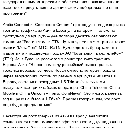
государственным интересам и обеспечению подключенности
всех точек присутствия по арктическому побережью, но он не
про транзит".
Arctic Connect и "Северного Сияния" претендуют на долю рынка
транзита трафика из Азии в Европу, на котором – только по
сухопутному маршруту – уже полтора десятка лет работают
компании "Ростелеком" и ТТК. Чуть позднее на этот рынок также
вышли "МегаФон", МТС, ReTN. Руководитель Департамента
маркетинга и поддержки продаж АО "Компания ТрансТелеКом"
(ТТК) Илья Гуденко рассказал о ранке транзита трафика
Европа-Азия: "В прошлом году российский рынок транзита
трафика пережил всплеск. Новая емкость, которая прошла
через территорию России по разным маршрутам из Китая в
Европу, составила рекордные 1,5 Тбит/с (заказчиками
выступали все три китайских оператора: China Telecom, China
Mobile и China Unicom – прим. ComNews). Это много: ранее за
год ни разу не было и 1 Тбит/с. Прогноз говорит нам, что рост
еще будет продолжаться".
Несмотря на рост трафика из Азии в Европу, аналитики
сомневаются в экономической эффективности двух подводных
арктических кабельных проектов. "Велика вероятность, что