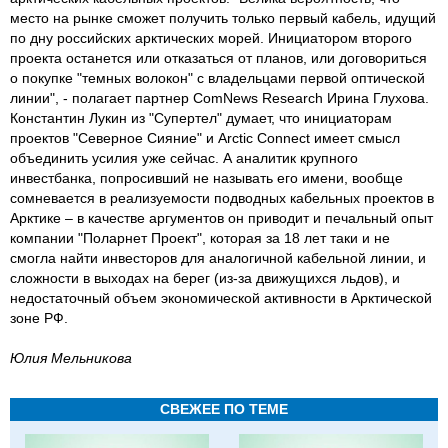
место на рынке сможет получить только первый кабель, идущий
по дну российских арктических морей. Инициатором второго
проекта останется или отказаться от планов, или договориться
о покупке "темных волокон" с владельцами первой оптической
линии", - полагает партнер ComNews Research Ирина Глухова.
Константин Лукин из "Супертел" думает, что инициаторам
проектов "Северное Сияние" и Arctic Connect имеет смысл
объединить усилия уже сейчас. А аналитик крупного
инвестбанка, попросивший не называть его имени, вообще
сомневается в реализуемости подводных кабельных проектов в
Арктике – в качестве аргументов он приводит и печальный опыт
компании "Поларнет Проект", которая за 18 лет таки и не
смогла найти инвесторов для аналогичной кабельной линии, и
сложности в выходах на берег (из-за движущихся льдов), и
недостаточный объем экономической активности в Арктической
зоне РФ.
Юлия Мель­ни­кова
СВЕЖЕЕ ПО ТЕМЕ