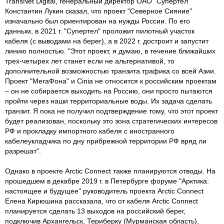
TransNet Digital, генеральный директор ОАО "Супертел"
Константин Лукин сказал, что проект "Северное Сияние"
изначально был ориентирован на нужды России. По его
данным, в 2021 г. "Супертел" проложит пилотный участок
кабеля (с выводами на берег), а в 2022 г. достроит и запустит
линию полностью. "Этот проект, я думаю, в течение ближайших
трех-четырех лет станет если не альтернативой, то
дополнительной возможностью транзита трафика со всей Азии.
Проект "МегаФона" и Cinia не относится к российским проектам
– он не собирается выходить на Россию, они просто пытаются
пройти через наши территориальные воды. Их задача сделать
транзит. Я пока не получил подтверждение тому, что этот проект
будет реализован, поскольку это зона стратегических интересов
РФ и прокладку импортного кабеля с иностранного
кабелеукладчика по дну прибрежной территории РФ вряд ли
разрешат".
Однако в проекте Arctic Connect также планируются отводы. На
прошедшем в декабре 2019 г. в Петербурге форуме "Арктика:
настоящее и будущее" руководитель проекта Arctic Connect
Елена Кирюшина рассказала, что от кабеля Arctic Connect
планируется сделать 13 выходов на российский берег,
подключив Архангельск, Териберку (Мурманская область),