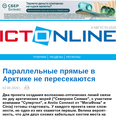
9 АВГУСТА 2026
РУБРИКИ
РАЗДЕЛЫ
РЕГИОНЫ
Параллельные прямые в
Арктике не пересекаются
02.06.2020 |
Два про­ек­та соз­да­ния во­локон­но-оп­ти­чес­ких ли­ний свя­зи
по дну ар­кти­чес­ких мо­рей ("Се­вер­ное Сия­ние", с учас­ти­ем
ком­па­нии "Су­пер­тел", и Arctic Connect от "Ме­гаФо­на" и
Cinia) го­товы стар­то­вать. У каж­до­го про­ек­та свои слож­
ности, но один из них ока­жет­ся пер­вым. Ве­лика ве­ро­ят­
ность, что для двух схо­жих ка­бель­ных сис­тем мес­та на