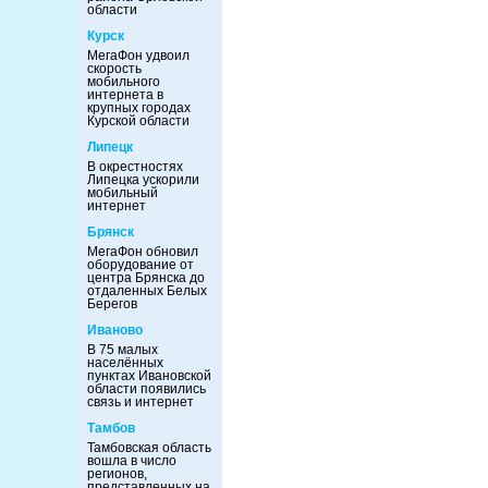
области
Курск
МегаФон удвоил
скорость
мобильного
интернета в
крупных городах
Курской области
Липецк
В окрестностях
Липецка ускорили
мобильный
интернет
Брянск
МегаФон обновил
оборудование от
центра Брянска до
отдаленных Белых
Берегов
Иваново
В 75 малых
населённых
пунктах Ивановской
области появились
связь и интернет
Тамбов
Тамбовская область
вошла в число
регионов,
представленных на