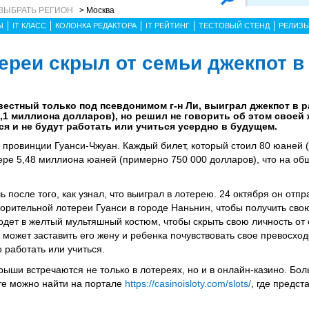
ВЫБРАТЬ РЕГИОН
> Москва
Ы
IT КЛАСС
КОЛОНКА РЕДАКТОРА
IT РЕЙТИНГ
ТЕСТОВЫЙ СТЕНД
РЕЛИЗ
ереи скрыл от семьи джекпот в
звестный только под псевдонимом г-н Ли, выиграл джекпот в р
1 миллиона долларов), но решил не говорить об этом своей ж
тся и не будут работать или учиться усердно в будущем.
в провинции Гуанси-Чжуан. Каждый билет, который стоил 80 юаней 
мере 5,48 миллиона юаней (примерно 750 000 долларов), что на о
ь после того, как узнал, что выиграл в лотерею. 24 октября он отпр
орительной лотереи Гуанси в городе Наньнин, чтобы получить свою
одет в желтый мультяшный костюм, чтобы скрыть свою личность от 
 может заставить его жену и ребенка почувствовать свое превосхо
 работать или учиться.
грыши встречаются не только в лотереях, но и в онлайн-казино. Б
те можно найти на портале
https://casinoisloty.com/slots/
, где предс