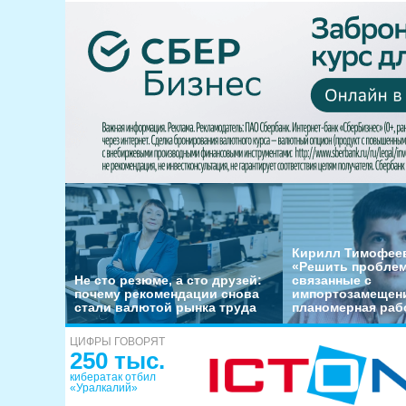
Кирилл Тимофеев
«Решить пробле
Не сто резюме, а сто друзей:
связанные с
почему рекомендации снова
импортозамещени
стали валютой рынка труда
планомерная раб
ЦИФРЫ ГОВОРЯТ
250 тыс.
кибератак отбил
«Уралкалий»