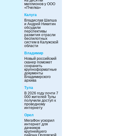
на десятки
миллионов у ООО
«Пчелка»
Калуга
Владислав Шапша
и Андрей Никитин
обсудили
перспективы
развития отрасли
беспилотных
систем в Калужской
области
Владимир
Новый российский
сканер поможет
сохранить
крупноформатные
документы
Владимирского
архива
Тула
В 2026 году почти 7
000 жителей Тулы
получили доступ к
проводному
интернету
Орел
МегаФон ускорил
интернет для
дачников
крупнейшего
района Орловской