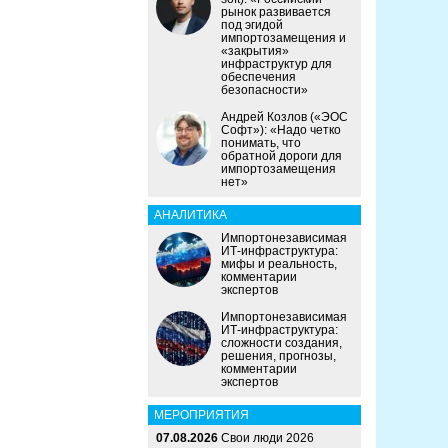
рынок развивается
под эгидой
импортозамещения и
«закрытия»
инфраструктур для
обеспечения
безопасности»
Андрей Козлов («ЭОС
Софт»): «Надо четко
понимать, что
обратной дороги для
импортозамещения
нет»
АНАЛИТИКА
Импортонезависимая
ИТ-инфраструктура:
мифы и реальность,
комментарии
экспертов
Импортонезависимая
ИТ-инфраструктура:
сложности создания,
решения, прогнозы,
комментарии
экспертов
МЕРОПРИЯТИЯ
07.08.2026
Свои люди 2026