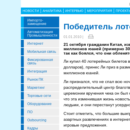
НОВОСТИ
АНАЛИТИКА
ИНТЕРВЬЮ
МЕРОПРИЯТИЯ
ПРОЕКТ
Импорто­
Замещение
Победитель лот
Автоматизация
Промышленности
01.01.2010 |
Интернет
21 октября гражданин Китая, и
миллионов юаней (примерно 30,
Мобильная связь
так как боялся, что они обленя
Фиксированная
Ли купил 40 лотерейных билетов 
связь
долларов), принес Ли приз в раз
Интеграция
миллионов юаней.
Рынок ПК
Ли признался, что не спал всю ноч
распределительный центр благотв
Маркетинг
церемонии вручения чека он был 
Торговые сети
что эта изменившая жизнь новость
Оборудование
людьми, и они перестанут усердно
ПО
Стоит отметить, что большие выи
азартных развлечениях в интерне
Outsourcing
игровые предложения.
Кадры