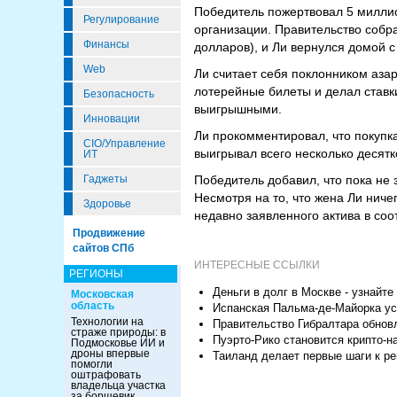
Победитель пожертвовал 5 милли
Регулирование
организации. Правительство собр
Финансы
долларов), и Ли вернулся домой 
Web
Ли считает себя поклонником азар
лотерейные билеты и делал ставки
Безопасность
выигрышными.
Инновации
Ли прокомментировал, что покупка
CIO/Управление
выигрывал всего несколько десятк
ИТ
Гаджеты
Победитель добавил, что пока не 
Несмотря на то, что жена Ли ниче
Здоровье
недавно заявленного актива в соо
Продвижение
сайтов СПб
ИНТЕРЕСНЫЕ ССЫЛКИ
РЕГИОНЫ
Деньги в долг в Москве - узнайте
Московская
область
Испанская Пальма-де-Майорка ус
Технологии на
Правительство Гибралтара обновл
страже природы: в
Пуэрто-Рико становится крипто-н
Подмосковье ИИ и
дроны впервые
Таиланд делает первые шаги к ре
помогли
оштрафовать
владельца участка
за борщевик