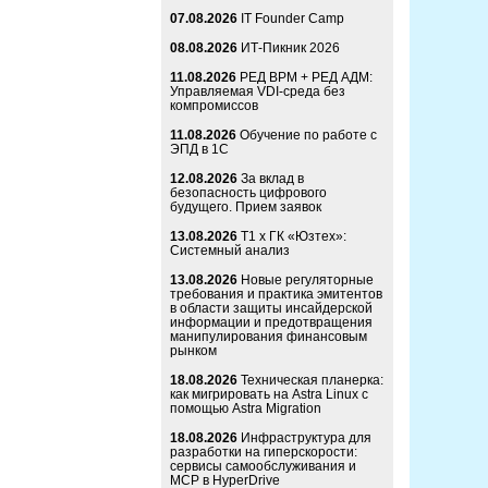
07.08.2026
IT Founder Camp
08.08.2026
ИТ-Пикник 2026
11.08.2026
РЕД ВРМ + РЕД АДМ:
Управляемая VDI-среда без
компромиссов
11.08.2026
Обучение по работе с
ЭПД в 1С
12.08.2026
За вклад в
безопасность цифрового
будущего. Прием заявок
13.08.2026
Т1 x ГК «Юзтех»:
Системный анализ
13.08.2026
Новые регуляторные
требования и практика эмитентов
в области защиты инсайдерской
информации и предотвращения
манипулирования финансовым
рынком
18.08.2026
Техническая планерка:
как мигрировать на Astra Linux с
помощью Astra Migration
18.08.2026
Инфраструктура для
разработки на гиперскорости:
сервисы самообслуживания и
MCP в HyperDrive