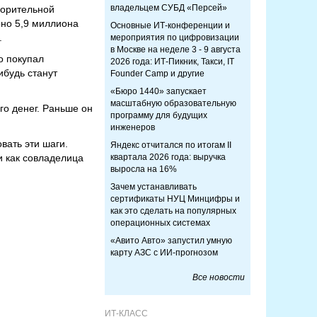
владельцем СУБД «Персей»
ворительной
рно 5,9 миллиона
Основные ИТ-конференции и
.
мероприятия по цифровизации
в Москве на неделе 3 - 9 августа
о покупал
2026 года: ИТ-Пикник, Такси, IT
ибудь станут
Founder Camp и другие
«Бюро 1440» запускает
масштабную образовательную
го денег. Раньше он
программу для будущих
инженеров
вать эти шаги.
Яндекс отчитался по итогам II
и как совладелица
квартала 2026 года: выручка
выросла на 16%
Зачем устанавливать
сертификаты НУЦ Минцифры и
как это сделать на популярных
операционных системах
«Авито Авто» запустил умную
карту АЗС с ИИ-прогнозом
Все новости
ИТ-КЛАСС