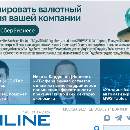
Никита Кардашин (Naumen):
 («ОБИТ»):
«ИТ-сфера сейчас остается
мы,
одним из немногих драйверов
повышения эффективности
«Холдинг Акв
ем, поможет
практически во всех секторах
автоматизир
ота»
экономики»
MWS Tables
МОСКВА
24.1
°
ЦБ
USD 82.17 EUR 94.84
7 АВГУСТА 2026