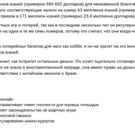
онов юаней (примерно 684 660 долларов) для неназванной благот
ало соответствующие налоги на сумму 43 миллиона юаней (приме
с призом в 171 миллион юаней (примерно 23,4 миллиона долларов)
тных игр и лотерей, так как в последние несколько лет он регулярн
 на одни и те же семь номеров, потому что считал, что они когда-н
 лотерейных билетов для него как хобби, и он не тратит на это мно
ов юаней.
знает, как потратит остальные деньги. Он хочет тщательно спланиро
го не знала о многомиллионной награде, она имеет право на деньг
тветствии с китайским законом о браке.
 онлайн
танавливает лимит плотности для игровых площадок
яет законодательство об азартных играх
алоговой гаванью
гулированию казино-курортов