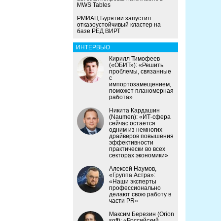
MWS Tables
РМИАЦ Бурятии запустил
отказоустойчивый кластер на
базе РЕД ВИРТ
ИНТЕРВЬЮ
Кирилл Тимофеев
(«ОБИТ»): «Решить
проблемы, связанные
с
импортозамещением,
поможет планомерная
работа»
Никита Кардашин
(Naumen): «ИТ-сфера
сейчас остается
одним из немногих
драйверов повышения
эффективности
практически во всех
секторах экономики»
Алексей Наумов,
«Группа Астра»:
«Наши эксперты
профессионально
делают свою работу в
части PR»
Максим Березин (Orion
soft): «Российский