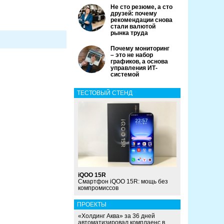
Не сто резюме, а сто
друзей: почему
рекомендации снова
стали валютой
рынка труда
Почему мониторинг
– это не набор
графиков, а основа
управления ИТ-
системой
ТЕСТОВЫЙ СТЕНД
iQOO 15R
Смартфон iQOO 15R: мощь без
компромиссов
ПРОЕКТЫ
«Холдинг Аква» за 36 дней
автоматизировал комплаенс в