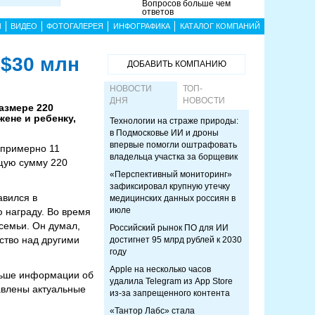
Вопросов больше чем
ответов
Ы
ВИДЕО
ФОТОГАЛЕРЕЯ
ИНФОГРАФИКА
КАТАЛОГ КОМПАНИЙ
 $30 млн
ДОБАВИТЬ КОМПАНИЮ
НОВОСТИ
ТОП-
ДНЯ
НОВОСТИ
азмере 220
ене и ребенку,
Технологии на страже природы:
в Подмосковье ИИ и дроны
впервые помогли оштрафовать
(примерно 11
владельца участка за борщевик
бщую сумму 220
«Перспективный мониторинг»
зафиксировал крупную утечку
авился в
медицинских данных россиян в
июле
 награду. Во время
семьи. Он думал,
Российский рынок ПО для ИИ
дство над другими
достигнет 95 млрд рублей к 2030
году
Apple на несколько часов
ольше информации об
удалила Telegram из App Store
тавлены актуальные
из-за запрещенного контента
«Тантор Лабс» стала