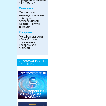
«ВК Места»
Смоленск
Смоленская
команда одержала
победу на
всероссийском
хакатоне «Кубок
Енисея»
Кострома
МегаФон включил
4G ещё в семи
поселениях
Костромской
области
ИНФОРМАЦИОННЫЕ
ПАРТНЕРЫ