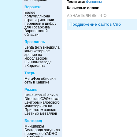
Тематики:
Финансы
Воронеж
Ключевые слова:
Более
А ЗНАЕТЕ ЛИ ВЫ, ЧТО:
полумиллиона
страниц истории
перевели в цифру
Продвижение сайтов Спб
для Госархива
Воронежской
области
Ярославль
Lenta tech внедрила
компьютерное
зрение на
Ярославском
шинном заводе
«Кордиант»
Тверь
МегаФон обновил
сеть в Кашине
Рязань
Финансовый архив
Directum СЭД+ стал
центром налогового
мониторинга на
Приокском заводе
цветных металлов
Белгород
Минцифры
Белгорода закупила
продукцию YADRO