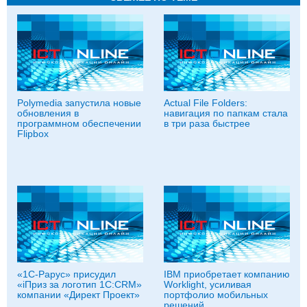
Polymedia запустила новые
Actual File Folders:
обновления в
навигация по папкам стала
программном обеспечении
в три раза быстрее
Flipbox
«1С-Рарус» присудил
IBM приобретает компанию
«iПриз за логотип 1C:CRM»
Worklight, усиливая
компании «Директ Проект»
портфолио мобильных
решений