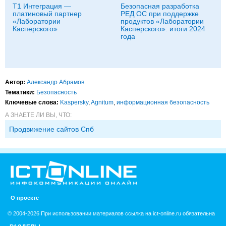
Т1 Интеграция —
Безопасная разработка
платиновый партнер
РЕД ОС при поддержке
«Лаборатории
продуктов «Лаборатории
Касперского»
Касперского»: итоги 2024
года
Автор:
Александр Абрамов
.
Тематики:
Безопасность
Ключевые слова:
Kaspersky
,
Agnitum
,
информационная безопасность
А ЗНАЕТЕ ЛИ ВЫ, ЧТО:
Продвижение сайтов Спб
О проекте
© 2004-2026 При использовании материалов ссылка на ict-online.ru обязательна