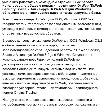
умеющих работать с командной строкой. В их работе
использовано общее с новыми продуктами Dr.Web (Dr.Web
Security Space и Антивирус Dr.Web 5.0 для Windows)
обновленное антивирусное ядро, а также вирусные базы.
Консольные сканеры Dr.Web для DOS, Windows, OS/2 без
графического интерфейса позволяют опытным пользователям,
умеющим работать с командной строкой, защитить компьютер
от различных вредоносных объектов.
В основе консольных сканеров Dr.Web для DOS, Windows, OS/2
– обновленное антивирусное ядро, прекрасно
зарекомендовавшее себя надежной работой в Dr.Web Security
Space и Антивирус Dr.Web 5.0 для Windows. Созданное с
использованием новейших технологий Dr.Web по
детектированию и нейтрализации интернет-угроз, оно
позволяет обнаружить вирусы, скрытые под неизвестными
упаковщиками, проверять архивы любого уровня вложенности.
Высокая вероятность распознавания вредоносных объектов,
еще не известных вирусной базе Dr.Web, обеспечивается
благодаря усовершенствованной технологии несигнатурного
поиска Origins Tracing.
Наряду со значительно возросшей скоростью проверки и
нетребовательностью к системным ресурсам, заложенным в