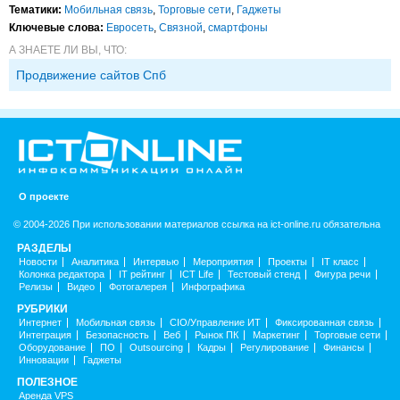
Тематики:
Мобильная связь
,
Торговые сети
,
Гаджеты
Ключевые слова:
Евросеть
,
Связной
,
смартфоны
А ЗНАЕТЕ ЛИ ВЫ, ЧТО:
Продвижение сайтов Спб
О проекте
© 2004-2026 При использовании материалов ссылка на ict-online.ru обязательна
РАЗДЕЛЫ
Новости
Аналитика
Интервью
Мероприятия
Проекты
IT класс
Колонка редактора
IT рейтинг
ICT Life
Тестовый стенд
Фигура речи
Релизы
Видео
Фотогалерея
Инфографика
РУБРИКИ
Интернет
Мобильная связь
CIO/Управление ИТ
Фиксированная связь
Интеграция
Безопасность
Веб
Рынок ПК
Маркетинг
Торговые сети
Оборудование
ПО
Outsourcing
Кадры
Регулирование
Финансы
Инновации
Гаджеты
ПОЛЕЗНОЕ
Аренда VPS