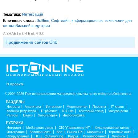
Тематики:
Интеграция
Ключевые слова:
Softline
,
Софтлайн
,
информационные технологии для
автомобильной индустрии
А ЗНАЕТЕ ЛИ ВЫ, ЧТО:
Продвижение сайтов Спб
О проекте
© 2004-2026 При использовании материалов ссылка на ict-online.ru обязательна
РАЗДЕЛЫ
Новости
Аналитика
Интервью
Мероприятия
Проекты
IT класс
Колонка редактора
IT рейтинг
ICT Life
Тестовый стенд
Фигура речи
Релизы
Видео
Фотогалерея
Инфографика
РУБРИКИ
Интернет
Мобильная связь
CIO/Управление ИТ
Фиксированная связь
Интеграция
Безопасность
Веб
Рынок ПК
Маркетинг
Торговые сети
Оборудование
ПО
Outsourcing
Кадры
Регулирование
Финансы