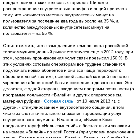
продаж резидентских голосовых тарифов. Широкое
распространение внутрисетевых тарифов и опций привело к
тому, что количество местных внутрисетевых минут на
пользователя за последние два года выросло на 35 %, а
количество междугородных внутрисетевых минут на
пользователя – на 55 %.
Стоит отметить, что с замедлением темпов роста российский
телекоммуникационный рынок столкнулся еще в 2012 году, при
этом, уровень проникновения услуг связи превысил 150 %. В
этих условиях сотовым операторам все труднее становится
подключать новых абонентов и они все чаще переходят к
оборонительной тактике, основной задачей которой является
укрепление абонентской базы и снижение годового оттока. Это
делается, с одной стороны, введением программ лояльности (о
программе лояльности «Билайн» и других операторов см.
материал рубрики «
Сотовая связь
» от 19 июля 2013 г.), с
другой, - стимулированием внутрисетевого общения, в том
числе за счет значительного снижения тарификации услуг
внутрисетевого роуминга. В частности, «ВымпелКом»
предлагает тариф «Ноль сомнений» с бесплатными звонками
на номера «Билайн» по всей России (при условии подключения
опции «Безлимит на номера «Билайн» России» за 8 рублей в