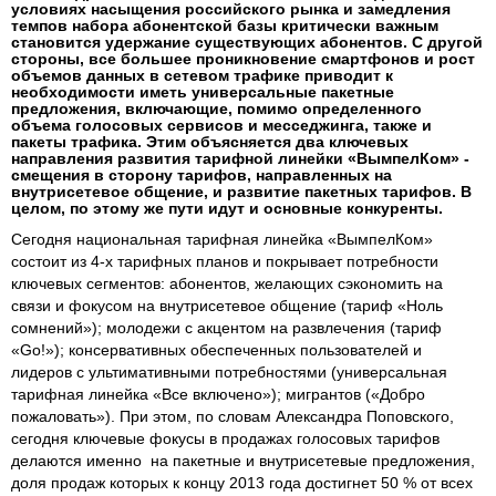
условиях насыщения российского рынка и замедления
темпов набора абонентской базы критически важным
становится удержание существующих абонентов. С другой
стороны, все большее проникновение смартфонов и рост
объемов данных в сетевом трафике приводит к
необходимости иметь универсальные пакетные
предложения, включающие, помимо определенного
объема голосовых сервисов и месседжинга, также и
пакеты трафика. Этим объясняется два ключевых
направления развития тарифной линейки «ВымпелКом» -
смещения в сторону тарифов, направленных на
внутрисетевое общение, и развитие пакетных тарифов. В
целом, по этому же пути идут и основные конкуренты.
Сегодня национальная тарифная линейка «ВымпелКом»
состоит из 4-х тарифных планов и покрывает потребности
ключевых сегментов: абонентов, желающих сэкономить на
связи и фокусом на внутрисетевое общение (тариф «Ноль
сомнений»); молодежи с акцентом на развлечения (тариф
«Go!»); консервативных обеспеченных пользователей и
лидеров с ультимативными потребностями (универсальная
тарифная линейка «Все включено»); мигрантов («Добро
пожаловать»). При этом, по словам Александра Поповского,
сегодня ключевые фокусы в продажах голосовых тарифов
делаются именно на пакетные и внутрисетевые предложения,
доля продаж которых к концу 2013 года достигнет 50 % от всех