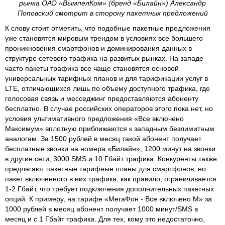
рынка ОАО «ВымпелКом» (бренд «Билайн») Александр
Поповский смотрит в сторону пакетных предложений
К слову стоит отметить, что подобные пакетные предложения
уже становятся мировым трендом в условиях все большего
проникновения смартфонов и доминирования данных в
структуре сетевого трафика на развитых рынках. На западе
часто пакеты трафика все чаще становятся основой
универсальных тарифных планов и для тарификации услуг в
LTE, отличающихся лишь по объему доступного трафика, где
голосовая связь и месседжинг предоставляются абоненту
бесплатно. В случае российских операторов этого пока нет, но
условия ультимативного предложения «Все включено
Максимум» вплотную приближаются к западным безлимитным
аналогам. За 1500 рублей в месяц такой абонент получает
бесплатные звонки на номера «Билайн», 1200 минут на звонки
в другие сети, 3000 SMS и 10 Гбайт трафика. Конкуренты также
предлагают пакетные тарифные планы для смартфонов, но
пакет включенного в них трафика, как правило, ограничивается
1-2 Гбайт, что требует подключения дополнительных пакетных
опций. К примеру, на тарифе «МегаФон - Все включено М» за
1000 рублей в месяц абонент получает 1000 минут/SMS в
месяц и с 1 Гбайт трафика. Для тех, кому это недостаточно,