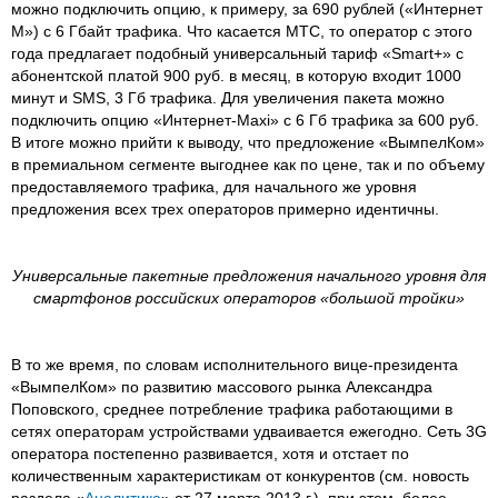
можно подключить опцию, к примеру, за 690 рублей («Интернет
М») с 6 Гбайт трафика. Что касается МТС, то оператор с этого
года предлагает подобный универсальный тариф «Smart+» с
абонентской платой 900 руб. в месяц, в которую входит 1000
минут и SMS, 3 Гб трафика. Для увеличения пакета можно
подключить опцию «Интернет-Maxi» с 6 Гб трафика за 600 руб.
В итоге можно прийти к выводу, что предложение «ВымпелКом»
в премиальном сегменте выгоднее как по цене, так и по объему
предоставляемого трафика, для начального же уровня
предложения всех трех операторов примерно идентичны.
Универсальные пакетные предложения начального уровня для
смартфонов российских операторов «большой тройки»
В то же время, по словам исполнительного вице-президента
«ВымпелКом» по развитию массового рынка Александра
Поповского, среднее потребление трафика работающими в
сетях операторам устройствами удваивается ежегодно. Сеть 3G
оператора постепенно развивается, хотя и отстает по
количественным характеристикам от конкурентов (см. новость
раздела «
Аналитика
» от 27 марта 2013 г.), при этом, более