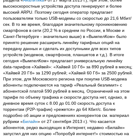
высокоскоростные устройства доступа генерируют и более
высокий ARPU. Поэтому сегодня оператор предлагает
пользователям только USB-модемы со скоростью до 21,6 Мбит/
сек. В то же время, благодаря значительному проникновению
смартфонов в сети (20,2 % в среднем по России, в Москве и
Санкт-Петербурге - значительно выше) в «ВымпелКом» было
принято решение расширить линейку тарифных опций на
передачу данных и сделать их доступными для всех типов
устройств (модемов, смартфонов, планшетов и т.д.). В итоге
сегодня «ВымпелКом» предлагает универсальную линейку
data-тарифов «Хайвей»: «Хайвей 10 Гб» за 890 рублей в месяц;
«Хайвей 20 Гб» за 1290 рублей; «Хайвей 60 Гб» за 2500 рублей.
При этом, для Московского региона при покупке USB-модема
абоненты подключаются на тариф «Реальный безлимит» с
абонентской платой 590 рублей в месяц. Ограничений на этом
тарифе по объему трафика и скорости доступа нет, однако, в
дневное время суток с 8.00 до 01.00 скорость доступа к
торрентам (Р2Р-трафик) «режется» до 64 Кбит/с. Более
подробно об акции и предложениях конкурентов см. материал
рубрики «
Билайн
» от 27 сентября 2013 г.). Что касается
абонентов, редко выходящих в Интернет, недавно «Билайн»
запустил для них опцию «Попробуй интернет!» стоимостью на