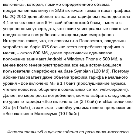
включено», которая, помимо определенного объема
предоплаченных минут и SMS включает также и пакет трафика.
На 2Q 2013 доля абонентов на этом тарифном плане достигла
4,1 млн человек или 8 % всей абонентской базы, - можно с
уверенностью утверждать, что такие универсальные пакетные
предложения востребованы владельцами смартфонов.
Интересно также, что, по словам г-на Поповского, владельцы
устройств на Apple iOS больше всего потребляют трафика в
месяц – около 800 Мб, далее практически одинаковое
положение занимают Android и Windows Phone с 500 Мб, а
менее всего генерируют трафика все еще встречающиеся
пользователи смартфонов на базе Symbian (120 Мб). Поэтому
абонентам хватает даже объема трафика тарифа начального
уровня «Все включено М» в 1 Гбайт (прослушивание музыки,
чтение новостей, общение в социальных сетях, web-серфинг).
Далее, по мере роста потребления, можно выбрать следующие
по уровню тарифы «Все включено L» (3 Гбайт) и «Все включено
XL» (5 Гбайт), а замыкает линейку ультимативное предложение
«Все включено Максимум» (10 Гбайт).
Исполнительный вице-президент по развитию массового