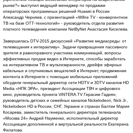
рынке?» выступил ведущий менеджер по продажам
операторских программных решений Huawei в России
Александр Черняев, с презентацией «Wifire TV - конвергентное
ТВ на базе ОТТ-технологий» - руководитель отдела развития
платного телевидения компании NetByNet Анастасия Киселева.
Завершилась DTV-2015 дискуссией «Развитие медиасреды: от
телевещания к интерактиву». Задачи превращения пассивного
зрителя в равноправного участника коммуникаций, вопросы
эффективных продаж видео в Интернете, способы заработать
на интерактивном ТВ и мультиэкранности, дрейфе эфирных
кабельных и спутниковых вещателей в Интернет, продвижение
контента в Интернете с помощью мобильных приложений
обсудили генеральный директор сети HDTV и 3DTV каналов HD
Media «НПК ЭРА», президент Ассоциации ТВЧ и цифрового
кино, руководитель проекта ViNTERA.TV Герасим Гадиян,
руководитель детских и семейных каналов Nickelodeon, Nick Jr.,
Nickelodeon HD в России, СНГ, Украине и странах Балтии Мария
Косарева, заместитель генерального директора телеканала
«Москва 24» Андрей Науменко, исполнительный директор
Ассоциации дополненной и виртуальной реальности Екатерина
Филатова.