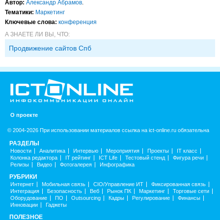
Автор:
Александр Абрамов
.
Тематики:
Маркетинг
Ключевые слова:
конференция
А ЗНАЕТЕ ЛИ ВЫ, ЧТО:
Продвижение сайтов Спб
О проекте
© 2004-2026 При использовании материалов ссылка на ict-online.ru обязательна
РАЗДЕЛЫ
Новости
Аналитика
Интервью
Мероприятия
Проекты
IT класс
Колонка редактора
IT рейтинг
ICT Life
Тестовый стенд
Фигура речи
Релизы
Видео
Фотогалерея
Инфографика
РУБРИКИ
Интернет
Мобильная связь
CIO/Управление ИТ
Фиксированная связь
Интеграция
Безопасность
Веб
Рынок ПК
Маркетинг
Торговые сети
Оборудование
ПО
Outsourcing
Кадры
Регулирование
Финансы
Инновации
Гаджеты
ПОЛЕЗНОЕ