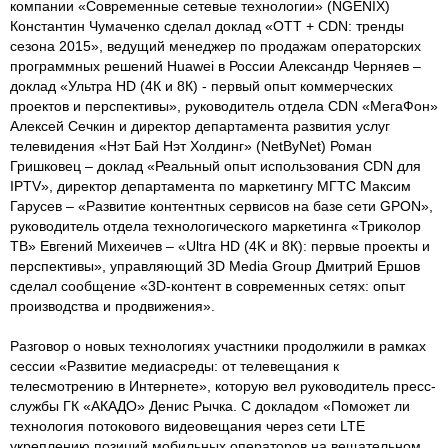
компании «Современные сетевые технологии» (NGENIX)
Константин Чумаченко сделал доклад «ОТТ + CDN: тренды
сезона 2015», ведущий менеджер по продажам операторских
программных решений Huawei в России Александр Черняев –
доклад «Ультра HD (4К и 8К) - первый опыт коммерческих
проектов и перспективы», руководитель отдела CDN «МегаФон»
Алексей Сечкин и директор департамента развития услуг
телевидения «Нэт Бай Нэт Холдинг» (NetByNet) Роман
Гришковец – доклад «Реальный опыт использования CDN для
IPTV», директор департамента по маркетингу МГТС Максим
Гарусев – «Развитие контентных сервисов на базе сети GPON»,
руководитель отдела технологического маркетинга «Триколор
ТВ» Евгений Михеичев – «Ultra HD (4K и 8К): первые проекты и
перспективы», управляющий 3D Media Group Дмитрий Ершов
сделал сообщение «3D-контент в современных сетях: опыт
производства и продвижения».
Разговор о новых технологиях участники продолжили в рамках
сессии «Развитие медиасреды: от телевещания к
телесмотрению в Интернете», которую вел руководитель пресс-
службы ГК «АКАДО» Денис Рычка. С докладом «Поможет ли
технология потокового видеовещания через сети LTE
укреплению позиций мобильных операторов на вещательном