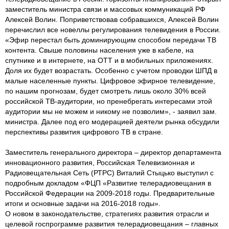
заместитель министра связи и массовых коммуникаций РФ
Алексей Волин. Поприветствовав собравшихся, Алексей Волин
перечислил все новеллы регулирования телевидения в России.
«Эфир перестал быть доминирующим способом передачи ТВ
контента. Свыше половины населения уже в кабеле, на
спутнике и в интернете, на ОТТ и в мобильных приложениях.
Доля их будет возрастать. Особенно с учетом проводки ШПД в
малые населенные пункты. Цифровое эфирное телевидение,
по нашим прогнозам, будет смотреть лишь около 30% всей
российской ТВ-аудитории, но пренебрегать интересами этой
аудитории мы не можем и никому не позволим», - заявил зам.
министра. Далее под его модерацией деятели рынка обсудили
перспективы развития цифрового ТВ в стране.
Заместитель генерального директора – директор департамента
инновационного развития, Российская Телевизионная и
Радиовещательная Сеть (РТРС) Виталий Стыцько выступил с
подробным докладом «ФЦП «Развитие телерадиовещания в
Российской Федерации на 2009-2018 годы. Предварительные
итоги и основные задачи на 2016-2018 годы».
О новом в законодательстве, стратегиях развития отрасли и
целевой госпрограмме развития телерадиовещания – главных