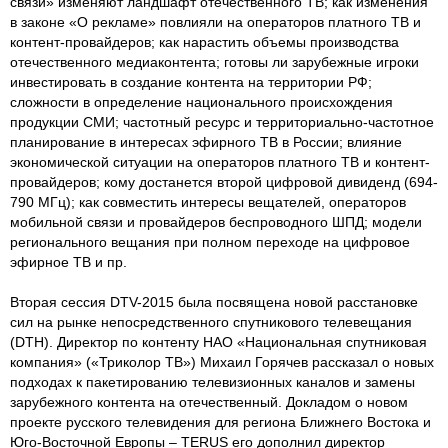
связи» изменяют ландшафт отечественного ТВ; как изменения
в законе «О рекламе» повлияли на операторов платного ТВ и
контент-провайдеров; как нарастить объемы производства
отечественного медиаконтента; готовы ли зарубежные игроки
инвестировать в создание контента на территории РФ;
сложности в определение национального происхождения
продукции СМИ; частотный ресурс и территориально-частотное
планирование в интересах эфирного ТВ в России; влияние
экономической ситуации на операторов платного ТВ и контент-
провайдеров; кому достанется второй цифровой дивиденд (694-
790 МГц); как совместить интересы вещателей, операторов
мобильной связи и провайдеров беспроводного ШПД; модели
регионального вещания при полном переходе на цифровое
эфирное ТВ и пр.
Вторая сессия DTV-2015 была посвящена новой расстановке
сил на рынке непосредственного спутникового телевещания
(DTH). Директор по контенту НАО «Национальная спутниковая
компания» («Триколор ТВ») Михаил Горячев рассказал о новых
подходах к пакетированию телевизионных каналов и замены
зарубежного контента на отечественный. Докладом о новом
проекте русского телевидения для региона Ближнего Востока и
Юго-Восточной Европы – TERUS его дополнил директор