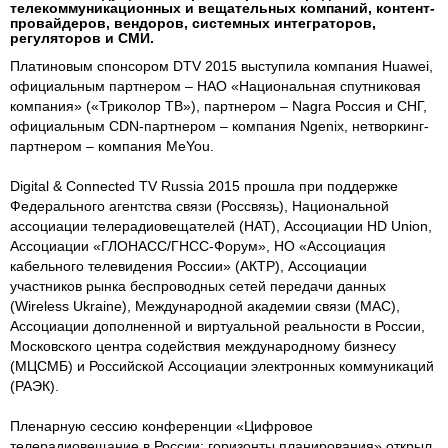
телекоммуникационных и вещательных компаний, контент-
провайдеров, вендоров, системных интеграторов,
регуляторов и СМИ.
Платиновым спонсором DTV 2015 выступила компания Huawei,
официальным партнером – НАО «Национальная спутниковая
компания» («Триколор ТВ»), партнером – Nagra Россия и СНГ,
официальным CDN-партнером – компания Ngenix, нетворкинг-
партнером – компания MeYou.
Digital & Connected TV Russia 2015 прошла при поддержке
Федерального агентства связи (Россвязь), Национальной
ассоциации телерадиовещателей (НАТ), Ассоциации HD Union,
Ассоциации «ГЛОНАСС/ГНСС-Форум», НО «Ассоциация
кабельного телевидения России» (АКТР), Ассоциации
участников рынка беспроводных сетей передачи данных
(Wireless Ukraine), Международной академии связи (МАС),
Ассоциации дополненной и виртуальной реальности в России,
Московского центра содействия международному бизнесу
(МЦСМБ) и Российской Ассоциации электронных коммуникаций
(РАЭК).
Пленарную сессию конференции «Цифровое
телерадиовещание в России: горизонты планирования» открыл