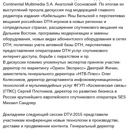
Continental Multimedia S.A. Анатолий Сосновский. По итогам их
выступлений прошла дискуссия под модерацией главного
редактора издания «Кабельщик» Яны Бельской о перспективах
вещания российских DTH-игроков в новых регионах и
сопредельных странах, расширении спутникового вещания на
Дальнем Востоке, программы модернизации и замены
оборудования, новых видах абонентского оборудования в сетях
DTH, политиках учета активной базы DTH, перспективах
предоставления операторами DTH услуг спутникового
интернет-доступа, борьбе с пиратством и пр.
В дискуссии помимо упомянутых экспертов приняли участие:
директор по маркетингу «Орион Экспресс» Дмитрий Жичин,
заместитель генерального директора «НТВ-Плюс» Олег
Колесников, директор департамента инфокоммуникационных
технологий и мультимедийных услуг ФГУП «Космическая связь»
(ГПКС) Сергей Плотников, директор по развитию бизнеса в
России крупнейшего европейского спутникового оператора SES
Михаил Сандлер.
Докладчики следующей сессии DTV-2015 представили
участникам конференции новые технологии в производстве,
доставке и продвижении контента. Генеральный директор