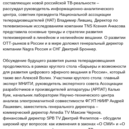
составляющих новой российской ТВ-реальности –
рассуждал руководитель информационно-аналитического
центра, советник президента Национальной ассоциации
телерадиовещателей (НАТ) Владимир Лившиц. Директор по
телевизионным исследованиям компании TNS Ксения Ачкасова
представила основные тренды и стратегии развития
телеизмерений в линейном и нелинейном вещании. О развитии
ОТТ-рынков в России и в мире доложил генеральный директор
компании Nagra Россия и СНГ Дмитрий Броннер.
Обсуждение будущего развития рынка телерадиовещания
продолжилось в рамках круглого стола «Барьеры и возможности
для развития цифрового эфирного вещания в России», который
также вел Алексей Волин. Участники круглого стола: главный
эксперт МНИТИ, руководитель экспертного совета Ассоциации
разработчиков и производителей аппаратуры (АРПАТ) Калью
Кукк, начальник лаборатории Научно-технического центра
анализа электромагнитной совместимости ФГУП НИИР Андрей
Лашкевич, заместитель генерального директора –
коммерческий директор Amedia TV Максим Чернов,
финансовый директор SPB TV Дмитрий Филиппов – обсудили
широкий круг вопросов: как изменения в законах «О СМИ» и «О