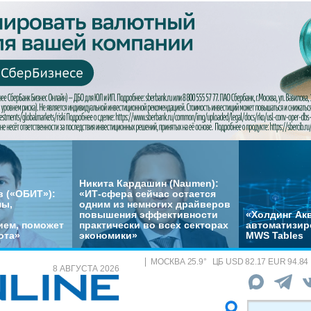
Никита Кардашин (Naumen):
 («ОБИТ»):
«ИТ-сфера сейчас остается
мы,
одним из немногих драйверов
повышения эффективности
«Холдинг Акв
ем, поможет
практически во всех секторах
автоматизир
ота»
экономики»
MWS Tables
МОСКВА
25.9
°
ЦБ
USD 82.17 EUR 94.84
8 АВГУСТА 2026