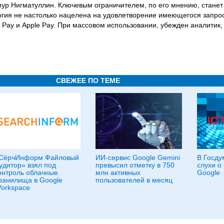
ур Нигматуллин. Ключевым ограничителем, по его мнению, станет
огия не настолько нацелена на удовлетворение имеющегося запро
ay и Apple Pay. При массовом использовании, убежден аналитик,
СВЕЖЕЕ ПО ТЕМЕ
СёрчИнформ Файловый
ИИ-сервис Google Gemini
В Госду
удитор» взял под
превысил отметку в 750
слухи о
онтроль облачные
млн активных
Google
ранилища в Google
пользователей в месяц
orkspace