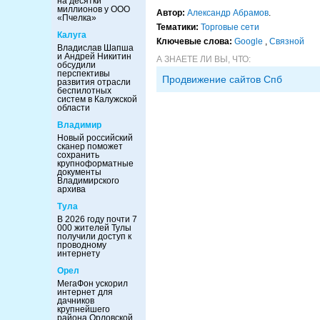
на десятки
миллионов у ООО
Автор:
Александр Абрамов
.
«Пчелка»
Тематики:
Торговые сети
Калуга
Ключевые слова:
Google
,
Связной
Владислав Шапша
и Андрей Никитин
А ЗНАЕТЕ ЛИ ВЫ, ЧТО:
обсудили
перспективы
Продвижение сайтов Спб
развития отрасли
беспилотных
систем в Калужской
области
Владимир
Новый российский
сканер поможет
сохранить
крупноформатные
документы
Владимирского
архива
Тула
В 2026 году почти 7
000 жителей Тулы
получили доступ к
проводному
интернету
Орел
МегаФон ускорил
интернет для
дачников
крупнейшего
района Орловской