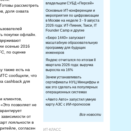
владельцем СУБД «Персей»
 Готовы рассмотреть
Основные ИТ-конференции и
в, доля охвата
мероприятия по цифровизации
в Москве на неделе 3 - 9 августа
2026 года: ИТ-Пикник, Такси, IT
льзователей
Founder Camp и другие
ть покупки офлайн.
«Бюро 1440» запускает
ддерживают
масштабную образовательную
сии осенью 2016
программу для будущих
FC, по оценке
инженеров
Яндекс отчитался по итогам II
квартала 2026 года: выручка
y также есть на
выросла на 16%
 МТС сообщили, что
Зачем устанавливать
а cashback для
сертификаты НУЦ Минцифры и
как это сделать на популярных
операционных системах
м клиентов,
«Авито Авто» запустил умную
«Это позволяет не
карту АЗС с ИИ-прогнозом
гарантирует
Все новости
 зависимости от
арт лояльности в
ритейле, согласен
ИТ-КЛАСС