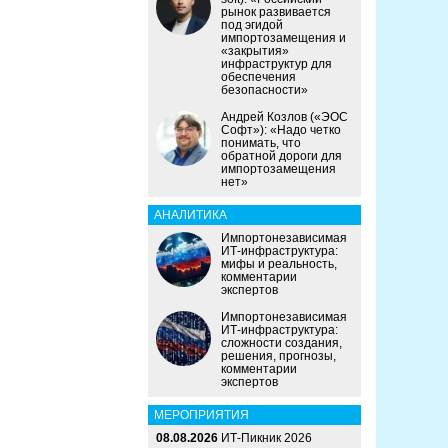
рынок развивается
под эгидой
импортозамещения и
«закрытия»
инфраструктур для
обеспечения
безопасности»
Андрей Козлов («ЭОС
Софт»): «Надо четко
понимать, что
обратной дороги для
импортозамещения
нет»
АНАЛИТИКА
Импортонезависимая
ИТ-инфраструктура:
мифы и реальность,
комментарии
экспертов
Импортонезависимая
ИТ-инфраструктура:
сложности создания,
решения, прогнозы,
комментарии
экспертов
МЕРОПРИЯТИЯ
08.08.2026
ИТ-Пикник 2026