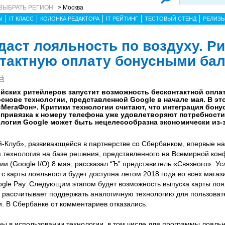
ВЫБРАТЬ РЕГИОН
> Москва
Ы
IT КЛАСС
КОЛОНКА РЕДАКТОРА
IT РЕЙТИНГ
ТЕСТОВЫЙ СТЕНД
РЕЛИЗ
даст лояльность по воздуху. Р
нтактную оплату бонусными ба
йских ритейлеров запустит возможность бесконтактной опла
основе технологии, представленной Google в начале мая. В э
МегаФон». Критики технологии считают, что интеграция бону
привязка к номеру телефона уже удовлетворяют потребности 
огия Google может быть нецелесообразна экономически из-за
-Клуб», развивающейся в партнерстве со Сбербанком, впервые на
я технология на базе решения, представленного на Всемирной ко
и (Google I/O) 8 мая, рассказал “Ъ” представитель «Связного». Ус
 карты лояльности будет доступна летом 2018 года во всех магаз
ogle Pay. Следующим этапом будет возможность выпуска карты лоя
 рассчитывает поддержать аналогичную технологию для пользоват
и. В Сбербанке от комментариев отказались.
ны в использовании технологии, в том числе для программы лояльн