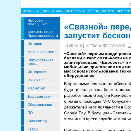
НОВОСТИ
АНАЛИТИКА
ИНТЕРВЬЮ
МЕРОПРИЯТИЯ
ПРОЕКТ
Импорто­
Замещение
«Связной» пере
Автоматизация
запустит беско
Промышленности
Интернет
14.05.2018 |
АЛЕКСАНДР АБРАМОВ
Мобильная связь
«Связной» первым среди росси
баллами с карт лояльности на 
Фиксированная
заинтересованы «Евросеть» и «
связь
мобильные приложения или их 
массовом использовании технол
Интеграция
оборудование.
Рынок ПК
В программе лояльности «Связной
Маркетинг
будет использована бесконтактна
разработчиков Google в Калифорни
Торговые сети
оплаты с помощью NFC бонусами с
Оборудование
держателей карт лояльности в Go
Google Pay. В будущем «Связной»
ПО
уточнили в пресс-службе компани
Outsourcing
Кадры
В «Евросети» также заинтересова