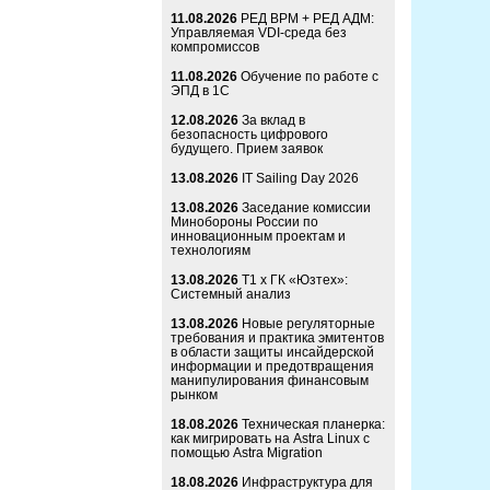
11.08.2026
РЕД ВРМ + РЕД АДМ:
Управляемая VDI-среда без
компромиссов
11.08.2026
Обучение по работе с
ЭПД в 1С
12.08.2026
За вклад в
безопасность цифрового
будущего. Прием заявок
13.08.2026
IT Sailing Day 2026
13.08.2026
Заседание комиссии
Минобороны России по
инновационным проектам и
технологиям
13.08.2026
Т1 x ГК «Юзтех»:
Системный анализ
13.08.2026
Новые регуляторные
требования и практика эмитентов
в области защиты инсайдерской
информации и предотвращения
манипулирования финансовым
рынком
18.08.2026
Техническая планерка:
как мигрировать на Astra Linux с
помощью Astra Migration
18.08.2026
Инфраструктура для