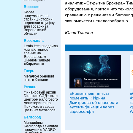
аналитик «Открытие Брокера» Тим
Воронеж
оборудования, притом что технол
Более
сравнению с решениями Samsung P
полумиллиона
страниц истории
экономически нецелесообразно.
перевели в цифру
для Госархива
Воронежской
Юлия Тишина
области
Ярославль
Lenta tech внедрила
компьютерное
зрение на
Ярославском
шинном заводе
«Кордиант»
Тверь
МегаФон обновил
сеть в Кашине
Рязань
Финансовый архив
«Биометрию нельзя
«
Directum СЭД+ стал
поменять»: Ирина
А
центром налогового
Дмитриева об опасности
к
мониторинга на
Приокском заводе
аутентификации через
х
цветных металлов
видеоселфи
W
Белгород
Минцифры
Белгорода закупила
продукцию YADRO