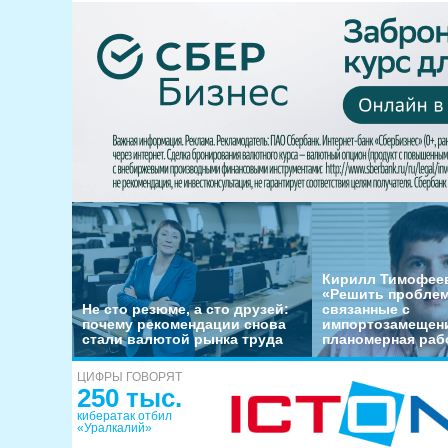
Кирилл Тимофеев
«Решить пробле
Не сто резюме, а сто друзей:
связанные с
почему рекомендации снова
импортозамещени
стали валютой рынка труда
планомерная раб
ЦИФРЫ ГОВОРЯТ
250 тыс.
кибератак отбил
«Уралкалий»