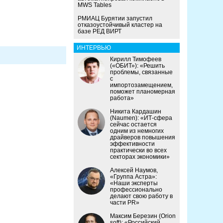
MWS Tables
РМИАЦ Бурятии запустил
отказоустойчивый кластер на
базе РЕД ВИРТ
ИНТЕРВЬЮ
Кирилл Тимофеев
(«ОБИТ»): «Решить
проблемы, связанные
с
импортозамещением,
поможет планомерная
работа»
Никита Кардашин
(Naumen): «ИТ-сфера
сейчас остается
одним из немногих
драйверов повышения
эффективности
практически во всех
секторах экономики»
Алексей Наумов,
«Группа Астра»:
«Наши эксперты
профессионально
делают свою работу в
части PR»
Максим Березин (Orion
soft): «Российский