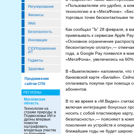
«Пользователям это удобно, а ко
Регулирование
технологию и в «МегаФоне»: «Бес
Финансы
торговых точек бесконтактными т
Web
Как сообщал “Ъ” 28 февраля, в м
Безопасность
привязывать к сервисам Apple Pay
Инновации
«Основное ограничение распростр
бесконтактную оплату»,— отмечаю
CIO/Управление
ИТ
года, а Google Pay появился в ма
«МегаФона», увеличились на 60%
Гаджеты
Здоровье
В «Вымпелкоме» напомнили, что т
банковской карте «Билайн». Сейч
Продвижение
оплачивать покупки при помощи с
сайтов СПб
абонентов.
РЕГИОНЫ
Московская
В то же время в «М.Видео» счита
область
включая интеграцию бонусных про
Технологии на
страже природы: в
носить с собой пластиковую карт
Подмосковье ИИ и
безопасность»,— поясняют в комп
дроны впервые
помогли
поколения их устройств и операц
оштрафовать
владельца участка
ближайшие годы не будет широко в
за борщевик