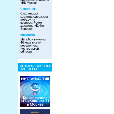
«ВК Места»
Смоленск
Смоленская
команда одержала
победу на
всероссийском
хакатоне «Кубок
Енисея»
Кострома
МегаФон включил
4G ещё в семи
поселениях
Костромской
области
ИНФОРМАЦИОННЫЕ
ПАРТНЕРЫ