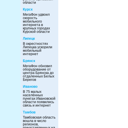
области
Курск
МегаФон удвоил
скорость
мобильного
интернета в
крупных городах
Курской области
Липецк
В окрестностях
Липецка ускорили
мобильный
интернет
Брянск
МегаФон обновил
оборудование от
центра Брянска до
отдаленных Белых
Берегов
Иваново
В 75 малых
населённых
пунктах Ивановской
области появились
связь и интернет
Тамбов
Тамбовская область
вошла в число
регионов,
представленных на