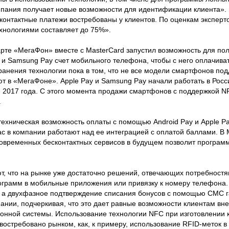
мпания получает новые возможности для идентификации клиента».
контактные платежи востребованы у клиентов. По оценкам эксперто
ехнологиями составляет до 75%».
арте «МегаФон» вместе с MasterCard запустил возможность для по
 и Samsung Pay счет мобильного телефона, чтобы с него оплачива
анения технологии пока в том, что не все модели смартфонов по
т в «МегаФоне». Apple Pay и Samsung Pay начали работать в Рос
е 2017 года. С этого момента продажи смартфонов с поддержкой N
.
ехническая возможность оплаты с помощью Android Pay и Apple Pa
ас в компании работают над ее интеграцией с оплатой баллами. В
овременных бесконтактных сервисов в будущем позволит программ
ют, что на рынке уже достаточно решений, отвечающих потребностя
грамм в мобильные приложения или привязку к номеру телефона. 
у, а двухфазное подтверждение списания бонусов с помощью СМС 
ании, подчеркивая, что это дает равные возможности клиентам вне
ионной системы. Использование технологии NFC при изготовлении к
остребовано рынком, как, к примеру, использование RFID-меток в 