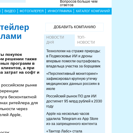
Вопросов больше чем
ответов
Ы
ВИДЕО
ФОТОГАЛЕРЕЯ
ИНФОГРАФИКА
КАТАЛОГ КОМПАНИЙ
итейлер
ДОБАВИТЬ КОМПАНИЮ
ллами
НОВОСТИ
ТОП-
ДНЯ
НОВОСТИ
Технологии на страже природы:
ты покупок
в Подмосковье ИИ и дроны
том решении также
впервые помогли оштрафовать
сных программ в
владельца участка за борщевик
клиентов, а при
 затрат на софт и
«Перспективный мониторинг»
зафиксировал крупную утечку
медицинских данных россиян в
 российском рынке
июле
нференции
Российский рынок ПО для ИИ
луга бесконтактной
достигнет 95 млрд рублей к 2030
инах ритейлера для
году
льности через
Apple на несколько часов
елей Apple,
удалила Telegram из App Store
из-за запрещенного контента
«Тантор Лабс» стала
ости: