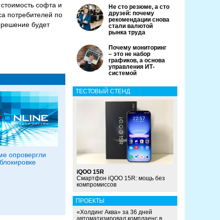
 стоимость софта и
Не сто резюме, а сто
друзей: почему
са потребителей по
рекомендации снова
 решение будет
стали валютой
рынка труда
Почему мониторинг
– это не набор
графиков, а основа
управления ИТ-
системой
ТЕСТОВЫЙ СТЕНД
ме опровергли
 блокировке
iQOO 15R
Смартфон iQOO 15R: мощь без
компромиссов
ПРОЕКТЫ
«Холдинг Аква» за 36 дней
автоматизировал комплаенс в