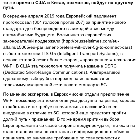
то же время в США и Китае, возможно, пойдут по другому
пути.
В середине апреля 2019 года Европейский парламент
проголосовал (304 голосов против 207) за принятие нового
стандарта для беспроводного взаимодействия между
автомобилями будущего. Большинство европейских
законодателей поддержали (http://brusselstimes.com/eu-
affairs/15065/eu-parliament-prefers-wifi-over-5g-to-connect-cars)
выбор технологии ITS-G5 (Intelligent Transport Systems), в
основе которой лежит более старая, «проверенная» технология
Wi-Fi. В США эта технология получила название DSRC
(Dedicated Short-Range Communications). Альтернативой
сделанному выбору был переход на использование
телекоммуникационной сети нового стандарта 5G.
По мнению экспертов, в Еврокомиссии отдали предпочтение
Wi-Fi, поскольку эта технология уже доступна на рынке, хорошо
отработана и не требует значительных вложений на ее
внедрение в отличие от 5G, которой еще предстоит пройти
долгий путь к признанию. В то же время критики выбора
Европарламента со своей стороны предупреждают, что если на
этапе становления нового канала информационного обмена
принимать во внимание требование по совместимости с