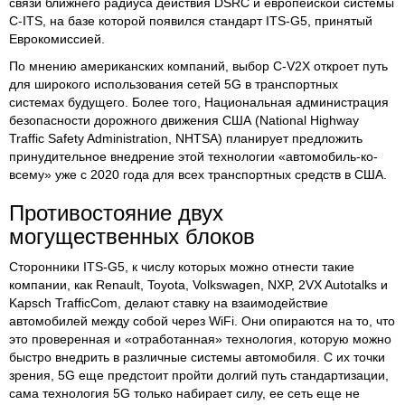
связи ближнего радиуса действия DSRC и европейской системы
C-ITS, на базе которой появился стандарт ITS-G5, принятый
Еврокомиссией.
По мнению американских компаний, выбор C-V2X откроет путь
для широкого использования сетей 5G в транспортных
системах будущего. Более того, Национальная администрация
безопасности дорожного движения США (National Highway
Traffic Safety Administration, NHTSA) планирует предложить
принудительное внедрение этой технологии «автомобиль-ко-
всему» уже с 2020 года для всех транспортных средств в США.
Противостояние двух
могущественных блоков
Сторонники ITS-G5, к числу которых можно отнести такие
компании, как Renault, Toyota, Volkswagen, NXP, 2VX Autotalks и
Kapsch TrafficCom, делают ставку на взаимодействие
автомобилей между собой через WiFi. Они опираются на то, что
это проверенная и «отработанная» технология, которую можно
быстро внедрить в различные системы автомобиля. С их точки
зрения, 5G еще предстоит пройти долгий путь стандартизации,
сама технология 5G только набирает силу, ее сеть еще не