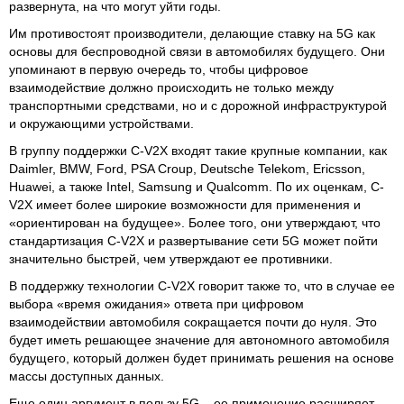
развернута, на что могут уйти годы.
Им противостоят производители, делающие ставку на 5G как
основы для беспроводной связи в автомобилях будущего. Они
упоминают в первую очередь то, чтобы цифровое
взаимодействие должно происходить не только между
транспортными средствами, но и с дорожной инфраструктурой
и окружающими устройствами.
В группу поддержки C-V2X входят такие крупные компании, как
Daimler, BMW, Ford, PSA Croup, Deutsche Telekom, Ericsson,
Huawei, а также Intel, Samsung и Qualcomm. По их оценкам, C-
V2X имеет более широкие возможности для применения и
«ориентирован на будущее». Более того, они утверждают, что
стандартизация C-V2X и развертывание сети 5G может пойти
значительно быстрей, чем утверждают ее противники.
В поддержку технологии C-V2X говорит также то, что в случае ее
выбора «время ожидания» ответа при цифровом
взаимодействии автомобиля сокращается почти до нуля. Это
будет иметь решающее значение для автономного автомобиля
будущего, который должен будет принимать решения на основе
массы доступных данных.
Еще один аргумент в пользу 5G – ее применение расширяет