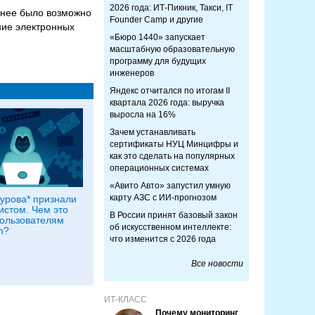
2026 года: ИТ-Пикник, Такси, IT
анее было возможно
Founder Camp и другие
ние электронных
«Бюро 1440» запускает
масштабную образовательную
программу для будущих
инженеров
Яндекс отчитался по итогам II
квартала 2026 года: выручка
выросла на 16%
Зачем устанавливать
сертификаты НУЦ Минцифры и
как это сделать на популярных
операционных системах
«Авито Авто» запустил умную
карту АЗС с ИИ-прогнозом
урова* признали
истом. Чем это
В России принят базовый закон
пользователям
об искусственном интеллекте:
m?
что изменится с 2026 года
Все новости
ИТ-КЛАСС
Почему мониторинг