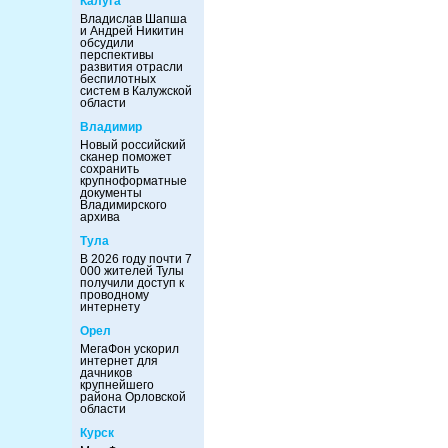
Калуга
Владислав Шапша
и Андрей Никитин
обсудили
перспективы
развития отрасли
беспилотных
систем в Калужской
области
Владимир
Новый российский
сканер поможет
сохранить
крупноформатные
документы
Владимирского
архива
Тула
В 2026 году почти 7
000 жителей Тулы
получили доступ к
проводному
интернету
Орел
МегаФон ускорил
интернет для
дачников
крупнейшего
района Орловской
области
Курск