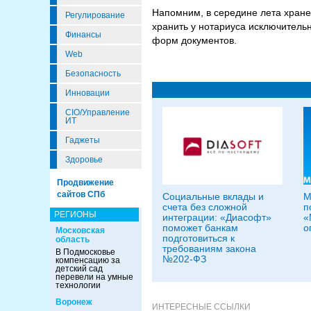
Напомним, в середине лета хран
Регулирование
хранить у нотариуса исключитель
Финансы
форм документов.
Web
Безопасность
Инновации
CIO/Управление
ИТ
Гаджеты
Здоровье
Продвижение
сайтов СПб
Социальные вклады и
M
счета без сложной
п
РЕГИОНЫ
интеграции: «Диасофт»
«
поможет банкам
о
Московская
подготовиться к
область
требованиям закона
В Подмосковье
№202-ФЗ
компенсацию за
детский сад
перевели на умные
технологии
Воронеж
ИНТЕРЕСНЫЕ ССЫЛКИ