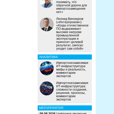
понимать, что
обратной дороги для
импортозамещения
нет»
Леонид Винокуров
(«Интерпроком»):
«Когда отечественное
ПО выдерживает
высокие нагрузки
промышленной
эксплуатации и
приносит целевой
результат, скепсис
уходит сам собой»
АНАЛИТИКА
Импортонезависимая
ИТ-инфраструктура:
мифы и реальность,
комментарии
экспертов
Импортонезависимая
ИТ-инфраструктура:
сложности создания,
решения, прогнозы,
комментарии
экспертов
МЕРОПРИЯТИЯ
06.08.2026
Цифровая эволюция