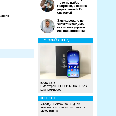
– это не набор
графиков, а основа
управления ИТ-
системой
расти»
Зашифровано не
значит невидимо:
как искать угрозы
без расшифровки
ТЕСТОВЫЙ СТЕНД
iQOO 15R
Смартфон iQOO 15R: мощь без
компромиссов
ПРОЕКТЫ
«Холдинг Аква» за 36 дней
автоматизировал комплаенс в
MWS Tables