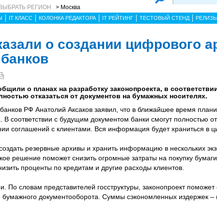
ВЫБРАТЬ РЕГИОН
> Москва
Ы
IT КЛАСС
КОЛОНКА РЕДАКТОРА
IT РЕЙТИНГ
ТЕСТОВЫЙ СТЕНД
РЕЛИЗ
казали о создании цифрового а
 банков
бщили о планах на разработку законопроекта, в соответстви
лностью отказаться от документов на бумажных носителях.
банков РФ Анатолий Аксаков заявил, что в ближайшее время плани
. В соответствии с будущим документом банки смогут полностью от
ии соглашений с клиентами. Вся информация будет храниться в 
 создать резервные архивы и хранить информацию в нескольких эк
кое решение поможет снизить огромные затраты на покупку бумаги,
низить проценты по кредитам и другие расходы клиентов.
и. По словам представителей госструктуры, законопроект поможет
ю бумажного документооборота. Суммы сэкономленных издержек –