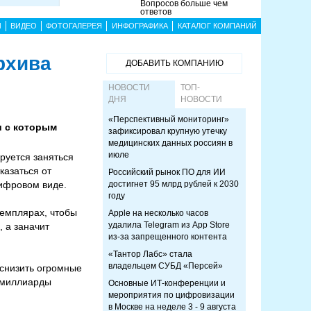
Вопросов больше чем
ответов
Ы
ВИДЕО
ФОТОГАЛЕРЕЯ
ИНФОГРАФИКА
КАТАЛОГ КОМПАНИЙ
рхива
ДОБАВИТЬ КОМПАНИЮ
НОВОСТИ
ТОП-
ДНЯ
НОВОСТИ
«Перспективный мониторинг»
и с которым
зафиксировал крупную утечку
медицинских данных россиян в
июле
руется заняться
казаться от
Российский рынок ПО для ИИ
цифровом виде.
достигнет 95 млрд рублей к 2030
году
земплярах, чтобы
Apple на несколько часов
удалила Telegram из App Store
 а заначит
из-за запрещенного контента
«Тантор Лабс» стала
владельцем СУБД «Персей»
 снизить огромные
 миллиарды
Основные ИТ-конференции и
мероприятия по цифровизации
в Москве на неделе 3 - 9 августа