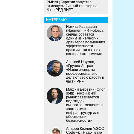
РМИАЦ Бурятии запустил
отказоустойчивый кластер на
базе РЕД ВИРТ
ИНТЕРВЬЮ
Никита Кардашин
(Naumen): «ИТ-сфера
сейчас остается
одним из немногих
драйверов повышения
эффективности
практически во всех
секторах экономики»
Алексей Наумов,
«Группа Астра»:
«Наши эксперты
профессионально
делают свою работу в
части PR»
Максим Березин (Orion
soft): «Российский
рынок развивается
под эгидой
импортозамещения и
«закрытия»
инфраструктур для
обеспечения
безопасности»
Андрей Козлов («ЭОС
Софт»): «Надо четко