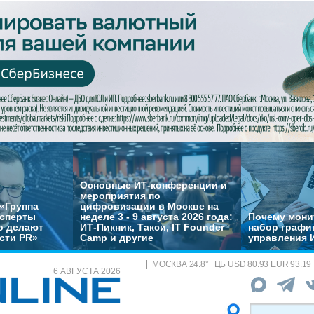
Основные ИТ-конференции и
мероприятия по
«Группа
цифровизации в Москве на
ксперты
неделе 3 - 9 августа 2026 года:
Почему монит
о делают
ИТ-Пикник, Такси, IT Founder
набор график
сти PR»
Camp и другие
управления 
МОСКВА
24.8
°
ЦБ
USD 80.93 EUR 93.19
6 АВГУСТА 2026