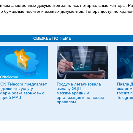
ением электронных документов занялись нотариальные конторы. Р
но бумажные носители важных документов. Теперь доступно хране
СВЕЖЕЕ ПО ТЕМЕ
CN Telecom предлагает
Госдума легализовала
Павла Д
одключить услугу
выдачу ЭЦП
экстрем
Маркировка звонков» с
международным
грозит 
пцией МАВ
организациям по новым
Telegra
правилам