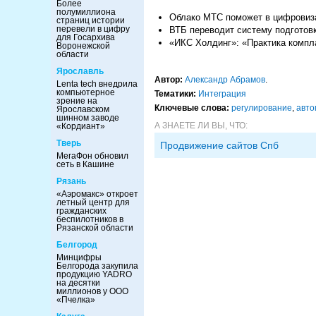
Более
полумиллиона
Облако МТС поможет в цифровиза
страниц истории
перевели в цифру
ВТБ переводит систему подготовк
для Госархива
«ИКС Холдинг»: «Практика компла
Воронежской
области
Ярославль
Автор:
Александр Абрамов
.
Lenta tech внедрила
компьютерное
Тематики:
Интеграция
зрение на
Ключевые слова:
регулирование
,
авто
Ярославском
шинном заводе
А ЗНАЕТЕ ЛИ ВЫ, ЧТО:
«Кордиант»
Тверь
Продвижение сайтов Спб
МегаФон обновил
сеть в Кашине
Рязань
«Аэромакс» откроет
летный центр для
гражданских
беспилотников в
Рязанской области
Белгород
Минцифры
Белгорода закупила
продукцию YADRO
на десятки
миллионов у ООО
«Пчелка»