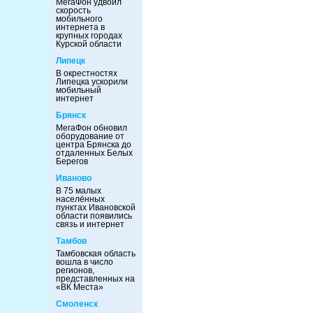
МегаФон удвоил
скорость
мобильного
интернета в
крупных городах
Курской области
Липецк
В окрестностях
Липецка ускорили
мобильный
интернет
Брянск
МегаФон обновил
оборудование от
центра Брянска до
отдаленных Белых
Берегов
Иваново
В 75 малых
населённых
пунктах Ивановской
области появились
связь и интернет
Тамбов
Тамбовская область
вошла в число
регионов,
представленных на
«ВК Места»
Смоленск