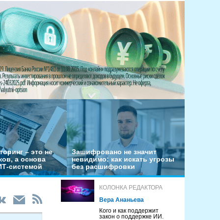
оринг – это не
Зашифровано не значит
ов, а основа
невидимо: как искать угрозы
ИТ-системой
без расшифровки
КОЛОНКА РЕДАКТОРА
Вера Ананьева
Кого и как поддержит
закон о поддержке ИИ.