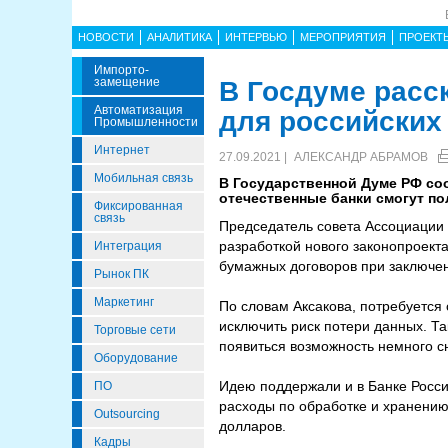
НОВОСТИ
АНАЛИТИКА
ИНТЕРВЬЮ
МЕРОПРИЯТИЯ
ПРОЕКТ
Импорто­
Замещение
В Госдуме расс
Автоматизация
для российских
Промышленности
Интернет
27.09.2021 |
АЛЕКСАНДР АБРАМОВ
Мобильная связь
В Государственной Думе РФ соо
отечественные банки смогут по
Фиксированная
связь
Председатель совета Ассоциации 
разработкой нового законопроекта
Интеграция
бумажных договоров при заключен
Рынок ПК
Маркетинг
По словам Аксакова, потребуется
исключить риск потери данных. Та
Торговые сети
появиться возможность немного с
Оборудование
Идею поддержали и в Банке Росси
ПО
расходы по обработке и хранени
Outsourcing
долларов.
Кадры