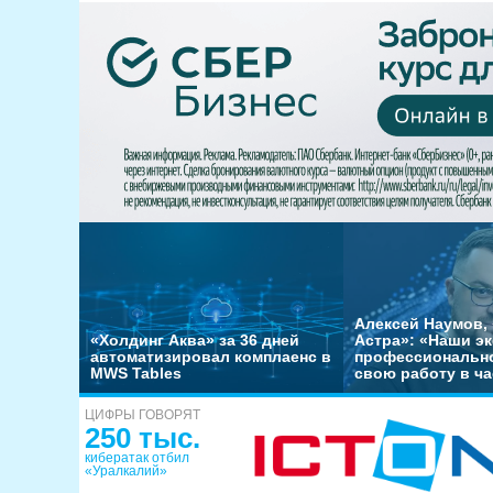
Алексей Наумов, 
«Холдинг Аква» за 36 дней
Астра»: «Наши э
автоматизировал комплаенс в
профессиональн
MWS Tables
свою работу в ча
ЦИФРЫ ГОВОРЯТ
250 тыс.
кибератак отбил
«Уралкалий»