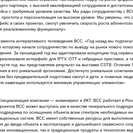
щего партнера, с высокой квалификацией сотрудников и достаточн
йса с требуемым уровнем качества. Мы рады сотрудничеству с BC
, простота и персонализация на высоком уровне. Мы уверены, что 
ейс в своих проектах, смогут увеличить скорость роста абонентско
ря реализованному функционалу».
тамента интерактивного телевидения BCC: «Год назад мы подписа
о которому начали сотрудничество по выводу на рынок нового пок
идения. За прошедший год мы адаптировали концепцию под серви
 реализовали интерфейс для IPTV, OTT и гибридных приставок, а т
пустя год, мы представляем результат на выставке CSTB. Отличие S
ия в его уникальной эргономике. Достигнуто уникальное сочетани
м без предварительной подготовки смогут и дети, и пожилые люди,
для навигации используется минимум управляющих элементов».
Специализация компании — инжиниринг и ИКТ. BCC работает в Росс
роектов ВСС может выступать как в качестве генерального подряд
ве подрядчика по оснащению объекта всем спектром необходимых и
ционных систем. ВСС имеет собственные ресурсы для выполнени
ия до ввода объекта в эксплуатацию и дальнейшего сервисного со
 как инновационные, так и традиционные продукты и технологии в