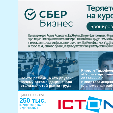
Кирилл Тимофеев
«Решить пробле
Не сто резюме, а сто друзей:
связанные с
почему рекомендации снова
импортозамещени
стали валютой рынка труда
планомерная раб
ЦИФРЫ ГОВОРЯТ
250 тыс.
кибератак отбил
«Уралкалий»