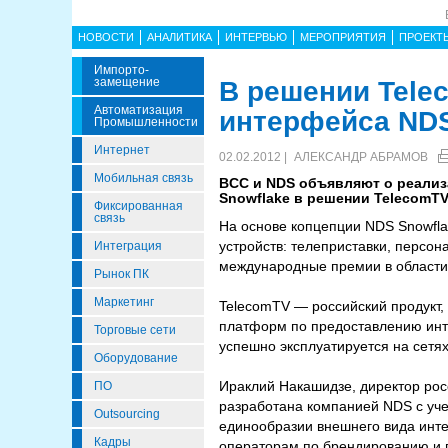
НОВОСТИ
АНАЛИТИКА
ИНТЕРВЬЮ
МЕРОПРИЯТИЯ
ПРОЕКТ
Импорто­
Замещение
В решении Tele
Автоматизация
интерфейса NDS
Промышленности
Интернет
02.02.2012 |
АЛЕКСАНДР АБРАМОВ
Мобильная связь
BCC и NDS объявляют о реализ
Snowflake в решении TelecomTV
Фиксированная
связь
На основе копцепции NDS Snowfla
устройств: телеприставки, перс
Интеграция
международные премии в области 
Рынок ПК
Маркетинг
TelecomTV — российский продукт
платформ по предоставлению инте
Торговые сети
успешно эксплуатируется на сетя
Оборудование
Ираклий Накашидзе, директор рос
ПО
разработана компанией NDS с уче
Outsourcing
единообразии внешнего вида инте
Кадры
операторам по брендированию и п