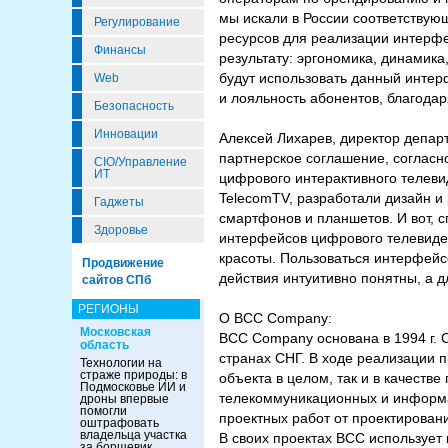
мы искали в России соответствую
Регулирование
ресурсов для реализации интерфе
Финансы
результату: эргономика, динамика
будут использовать данный интерф
Web
и лояльность абонентов, благода
Безопасность
Инновации
Алексей Лихарев, директор депар
партнерское соглашение, согласн
CIO/Управление
ИТ
цифрового интерактивного телев
TelecomTV, разработали дизайн и
Гаджеты
смартфонов и планшетов. И вот, с
Здоровье
интерфейсов цифрового телевиден
красоты. Пользоваться интерфейсо
Продвижение
действия интуитивно понятны, а 
сайтов СПб
РЕГИОНЫ
О BCC Company:
Московская
BCC Company основана в 1994 г. 
область
странах СНГ. В ходе реализации п
Технологии на
страже природы: в
объекта в целом, так и в качест
Подмосковье ИИ и
телекоммуникационных и информа
дроны впервые
помогли
проектных работ от проектирован
оштрафовать
владельца участка
В своих проектах ВСС использует
за борщевик