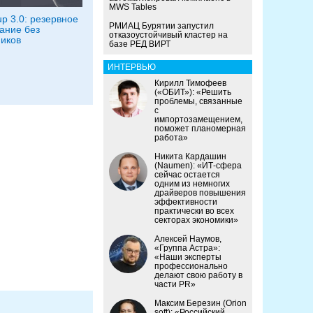
MWS Tables
p 3.0: резервное
РМИАЦ Бурятии запустил
ание без
отказоустойчивый кластер на
иков
базе РЕД ВИРТ
ИНТЕРВЬЮ
Кирилл Тимофеев
(«ОБИТ»): «Решить
проблемы, связанные
с
импортозамещением,
поможет планомерная
работа»
Никита Кардашин
(Naumen): «ИТ-сфера
сейчас остается
одним из немногих
драйверов повышения
эффективности
практически во всех
секторах экономики»
Алексей Наумов,
«Группа Астра»:
«Наши эксперты
профессионально
делают свою работу в
части PR»
Максим Березин (Orion
soft): «Российский