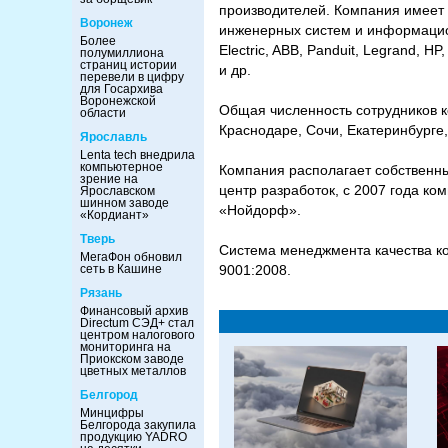
производителей. Компания имеет 
Воронеж
инженерных систем и информацион
Более
Electric, ABB, Panduit, Legrand, HP,
полумиллиона
страниц истории
и др.
перевели в цифру
для Госархива
Воронежской
Общая численность сотрудников к
области
Краснодаре, Сочи, Екатеринбурге
Ярославль
Lenta tech внедрила
компьютерное
Компания располагает собственн
зрение на
центр разработок, с 2007 года к
Ярославском
шинном заводе
«Нойдорф».
«Кордиант»
Тверь
Cистема менеджмента качества к
МегаФон обновил
сеть в Кашине
9001:2008.
Рязань
Финансовый архив
Directum СЭД+ стал
центром налогового
мониторинга на
Приокском заводе
цветных металлов
Белгород
Минцифры
Белгорода закупила
продукцию YADRO