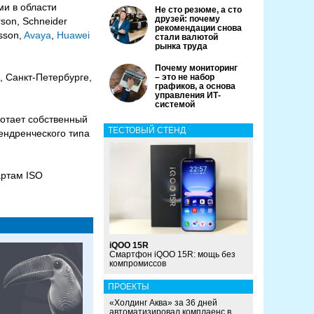
ми в области
Не сто резюме, а сто
друзей: почему
son, Schneider
рекомендации снова
csson,
Avaya
,
Huawei
стали валютой
рынка труда
Почему мониторинг
 Санкт-Петербурге,
– это не набор
графиков, а основа
управления ИТ-
системой
отает собственный
ТЕСТОВЫЙ СТЕНД
ендренческого типа
артам ISO
iQOO 15R
Смартфон iQOO 15R: мощь без
компромиссов
ПРОЕКТЫ
«Холдинг Аква» за 36 дней
автоматизировал комплаенс в