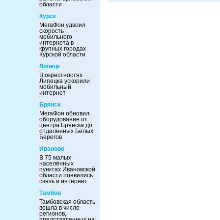
области
Курск
МегаФон удвоил
скорость
мобильного
интернета в
крупных городах
Курской области
Липецк
В окрестностях
Липецка ускорили
мобильный
интернет
Брянск
МегаФон обновил
оборудование от
центра Брянска до
отдаленных Белых
Берегов
Иваново
В 75 малых
населённых
пунктах Ивановской
области появились
связь и интернет
Тамбов
Тамбовская область
вошла в число
регионов,
представленных на