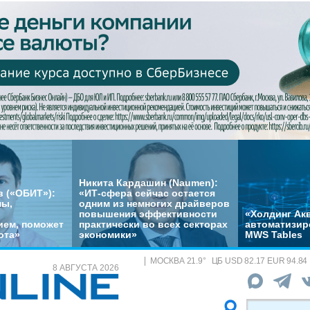
Никита Кардашин (Naumen):
 («ОБИТ»):
«ИТ-сфера сейчас остается
мы,
одним из немногих драйверов
повышения эффективности
«Холдинг Акв
ем, поможет
практически во всех секторах
автоматизир
ота»
экономики»
MWS Tables
МОСКВА
21.9
°
ЦБ
USD 82.17 EUR 94.84
8 АВГУСТА 2026