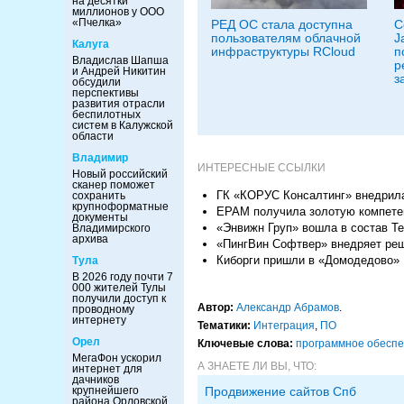
на десятки
миллионов у ООО
«Пчелка»
РЕД ОС стала доступна
С
пользователям облачной
J
Калуга
инфраструктуры RCloud
п
Владислав Шапша
р
и Андрей Никитин
з
обсудили
перспективы
развития отрасли
беспилотных
систем в Калужской
области
Владимир
ИНТЕРЕСНЫЕ ССЫЛКИ
Новый российский
сканер поможет
ГК «КОРУС Консалтинг» внедрила
сохранить
крупноформатные
EPAM получила золотую компетенц
документы
«Энвижн Груп» вошла в состав Те
Владимирского
архива
«ПингВин Софтвер» внедряет реш
Киборги пришли в «Домодедово»
Тула
В 2026 году почти 7
000 жителей Тулы
получили доступ к
Автор:
Александр Абрамов
.
проводному
интернету
Тематики:
Интеграция
,
ПО
Орел
Ключевые слова:
программное обесп
МегаФон ускорил
А ЗНАЕТЕ ЛИ ВЫ, ЧТО:
интернет для
дачников
крупнейшего
Продвижение сайтов Спб
района Орловской