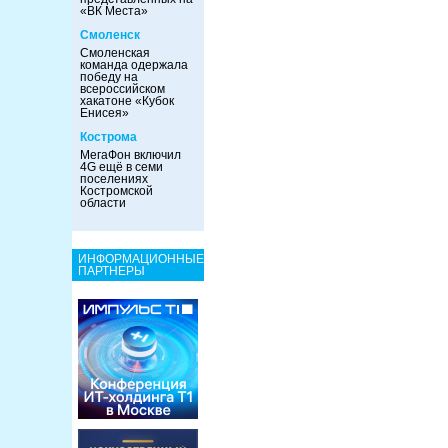
«ВК Места»
Смоленск
Смоленская
команда одержала
победу на
всероссийском
хакатоне «Кубок
Енисея»
Кострома
МегаФон включил
4G ещё в семи
поселениях
Костромской
области
ИНФОРМАЦИОННЫЕ
ПАРТНЕРЫ