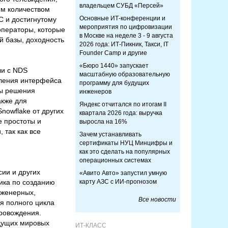
владельцем СУБД «Персей»
ым количеством
Основные ИТ-конференции и
C и достигнутому
мероприятия по цифровизации
операторы, которые
в Москве на неделе 3 - 9 августа
й базы, доходность
2026 года: ИТ-Пикник, Такси, IT
Founder Camp и другие
«Бюро 1440» запускает
ли с NDS
масштабную образовательную
оления интерфейса
программу для будущих
сы решения
инженеров
акже для
Яндекс отчитался по итогам II
nowflake от других
квартала 2026 года: выручка
е простоты и
выросла на 16%
 так как все
Зачем устанавливать
сертификаты НУЦ Минцифры и
как это сделать на популярных
операционных системах
ии и других
«Авито Авто» запустил умную
чика по созданию
карту АЗС с ИИ-прогнозом
нженерных,
Все новости
я полного цикла
провождения.
едущих мировых
ИТ-КЛАСС