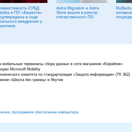
овместимость СУБД
Astra Migration и Astra
RuBacku
atoba и ПО «Береста»
Store вошли в реестр
копиров
одтверждена в ходе
отечественного ПО
посредн
еального внедрения у
аказчика
 мобильные терминалы сбора данных в сети магазинов «Кораблик»
ию Microsoft Mobility
хнического комитета по стандартизации «Защита информации» (ТК 362)
ение «Школа без границ» в Якутии
ечение
,
программное обеспечение компьютера