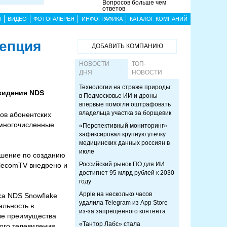
Вопросов больше чем
ответов
Ы
ВИДЕО
ФОТОГАЛЕРЕЯ
ИНФОГРАФИКА
КАТАЛОГ КОМПАНИЙ
цепция
ДОБАВИТЬ КОМПАНИЮ
НОВОСТИ
ТОП-
ДНЯ
НОВОСТИ
Технологии на страже природы:
видения NDS
в Подмосковье ИИ и дроны
впервые помогли оштрафовать
владельца участка за борщевик
ов абонентских
 многочисленные
«Перспективный мониторинг»
зафиксировал крупную утечку
медицинских данных россиян в
июле
ешение по созданию
Российский рынок ПО для ИИ
elecomTV внедрено и
достигнет 95 млрд рублей к 2030
году
Apple на несколько часов
са NDS Snowflake
удалила Telegram из App Store
альность в
из-за запрещенного контента
ные преимущества
«Тантор Лабс» стала
ого телевидения,