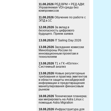
11.08.2026
РЕД ВРМ + РЕД АДМ:
Управляемая VDI-среда без
компромиссов
11.08.2026
Обучение по работе с
ЭПД в 1С
12.08.2026
За вклад в
безопасность цифрового
будущего. Прием заявок
13.08.2026
IT Sailing Day 2026
13.08.2026
Заседание комиссии
Минобороны России по
инновационным проектам и
технологиям
13.08.2026
Т1 x ГК «Юзтех»:
Системный анализ
13.08.2026
Новые регуляторные
требования и практика эмитентов
в области защиты инсайдерской
информации и предотвращения
манипулирования финансовым
рынком
18.08.2026
Техническая планерка:
как мигрировать на Astra Linux с
помощью Astra Migration
18.08.2026
Инфраструктура для