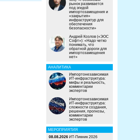
рынок развивается
под эгидой
импортозамещения и
«закрытия»
инфраструктур для
обеспечения
безопасности»
Андрей Козлов («ЭОС
Софт»): «Надо четко
понимать, что
обратной дороги для
импортозамещения
нет»
АНАЛИТИКА
Импортонезависимая
ИТ-инфраструктура:
мифы и реальность,
комментарии
экспертов
Импортонезависимая
ИТ-инфраструктура:
сложности создания,
решения, прогнозы,
комментарии
экспертов
МЕРОПРИЯТИЯ
08.08.2026
ИТ-Пикник 2026