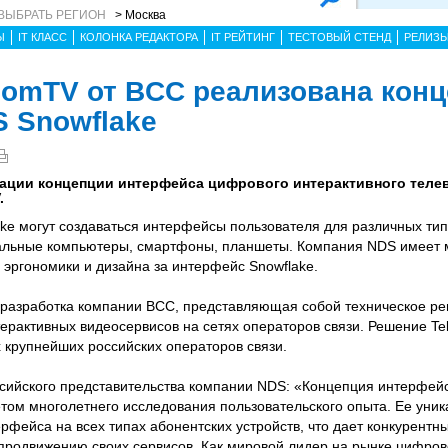
ВЫБРАТЬ РЕГИОН
> Москва
Ы
IT КЛАСС
КОЛОНКА РЕДАКТОРА
IT РЕЙТИНГ
ТЕСТОВЫЙ СТЕНД
РЕЛИЗ
comTV от BCC реализована кон
 Snowflake
ации концепции интерфейса цифрового интерактивного теле
.
ke могут создаваться интерфейсы пользователя для различных тип
ональные компьютеры, смартфоны, планшеты. Компания NDS имеет
эргономики и дизайна за интерфейс Snowflake.
, разработка компании BCC, представляющая собой техническое р
рактивных видеосервисов на сетях операторов связи. Решение T
х крупнейших российских операторов связи.
сийского представительства компании NDS: «Концепция интерфей
том многолетнего исследования пользовательского опыта. Ее уник
рфейса на всех типах абонентских устройств, что дает конкурент
родвижению своих сервисов. Как мировой лидер на рынке цифров