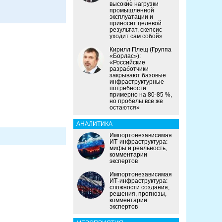
высокие нагрузки
промышленной
эксплуатации и
приносит целевой
результат, скепсис
уходит сам собой»
Кирилл Плещ (Группа
«Борлас»):
«Российские
разработчики
закрывают базовые
инфраструктурные
потребности
примерно на 80-85 %,
но пробелы все же
остаются»
АНАЛИТИКА
Импортонезависимая
ИТ-инфраструктура:
мифы и реальность,
комментарии
экспертов
Импортонезависимая
ИТ-инфраструктура:
сложности создания,
решения, прогнозы,
комментарии
экспертов