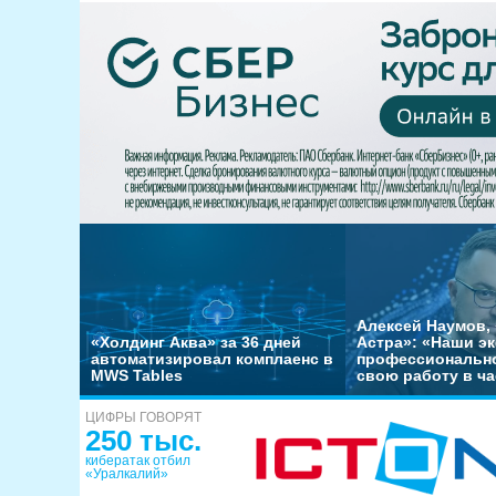
Алексей Наумов, 
«Холдинг Аква» за 36 дней
Астра»: «Наши э
автоматизировал комплаенс в
профессиональн
MWS Tables
свою работу в ча
ЦИФРЫ ГОВОРЯТ
250 тыс.
кибератак отбил
«Уралкалий»