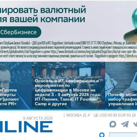
Основные ИТ-конференции и
мероприятия по
«Группа
цифровизации в Москве на
ксперты
неделе 3 - 9 августа 2026 года:
Почему монит
о делают
ИТ-Пикник, Такси, IT Founder
набор график
сти PR»
Camp и другие
управления 
МОСКВА
22.4
°
ЦБ
USD 80.93 EUR 93.19
6 АВГУСТА 2026