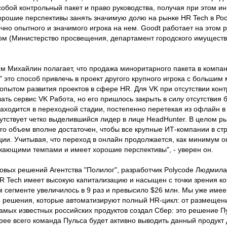
 собой контрольный пакет и право руководства, получая при этом и
хорошие перспективы занять значимую долю на рынке HR Tech в Ро
чно опытного и значимого игрока на нем. Goodt работает на этом р
вом (Министерство просвещения, департамент городского имуществ
ем Михайлин полагает, что продажа миноритарного пакета в компа
т" это способ привлечь в проект другого крупного игрока с больши
опытом развития проектов в сфере HR. Для VK при отсутствии кон
ать сервис VK Работа, но его пришлось закрыть в силу отсутствия 
аходится в переходной стадии, постепенно перетекая из офлайн в
сутствует четко выделившийся лидер в лице HeadHunter. В целом р
Его объем вполне достаточен, чтобы все крупные ИТ-компании в ст
ции. Учитывая, что переход в онлайн продолжается, как минимум о
ающими темпами и имеет хорошие перспективы", - уверен он.
вых решений Агентства "Полилог", разработчик Polycode Людмил
HR Tech имеет высокую капитализацию и насыщен с точки зрения ко
ом сегменте увеличилось в 9 раз и превысило $26 млн. Мы уже име
решения, которые автоматизируют полный HR-цикл: от размещени
самых известных российских продуктов создал Сбер: это решение П
рее всего команда Пульса будет активно выводить данный продукт 