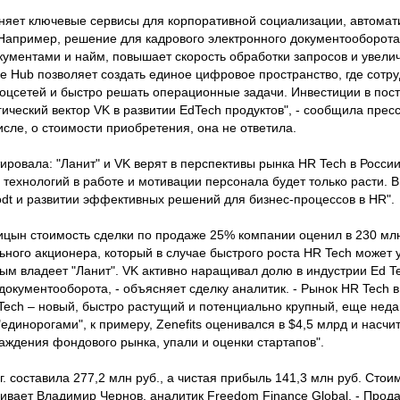
яет ключевые сервисы для корпоративной социализации, автомат
Например, решение для кадрового электронного документооборота 
кументами и найм, повышает скорость обработки запросов и увели
e Hub позволяет создать единое цифровое пространство, где сотру
цсетей и быстро решать операционные задачи. Инвестиции в пос
ческий вектор VK в развитии EdTech продуктов", - сообщила прес
сле, о стоимости приобретения, она не ответила.
ровала: "Ланит" и VK верят в перспективы рынка HR Tech в России
 технологий в работе и мотивации персонала будет только расти. В
dt и развитии эффективных решений для бизнес-процессов в HR".
цын стоимость сделки по продаже 25% компании оценил в 230 млн
ьного акционера, который в случае быстрого роста HR Tech может 
ым владеет "Ланит". VK активно наращивал долю в индустрии Ed Te
документооборота, - объясняет сделку аналитик. - Рынок HR Tech 
 Tech – новый, быстро растущий и потенциально крупный, еще нед
единорогами", к примеру, Zenefits оценивался в $4,5 млрд и насч
аждения фондового рынка, упали и оценки стартапов".
г. составила 277,2 млн руб., а чистая прибыль 141,3 млн руб. Стои
енивает Владимир Чернов, аналитик Freedom Finance Global. - Про