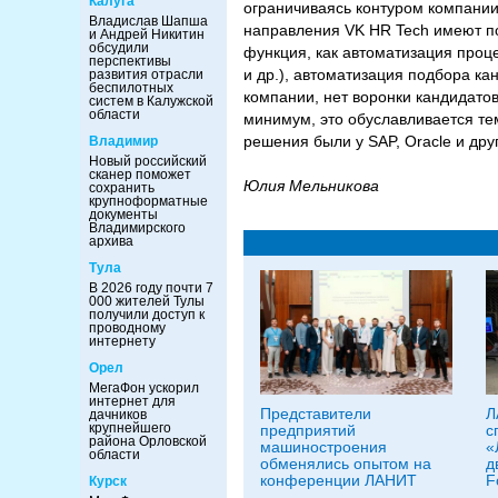
Калуга
ограничиваясь контуром компании.
Владислав Шапша
направления VK HR Tech имеют по
и Андрей Никитин
обсудили
функция, как автоматизация проце
перспективы
и др.), автоматизация подбора ка
развития отрасли
беспилотных
компании, нет воронки кандидатов
систем в Калужской
области
минимум, это обуславливается те
решения были у SAP, Oracle и дру
Владимир
Новый российский
сканер поможет
Юлия Мель­ни­кова
сохранить
крупноформатные
документы
Владимирского
архива
Тула
В 2026 году почти 7
000 жителей Тулы
получили доступ к
проводному
интернету
Орел
МегаФон ускорил
интернет для
Представители
Л
дачников
крупнейшего
предприятий
с
района Орловской
машиностроения
«
области
обменялись опытом на
д
конференции ЛАНИТ
F
Курск