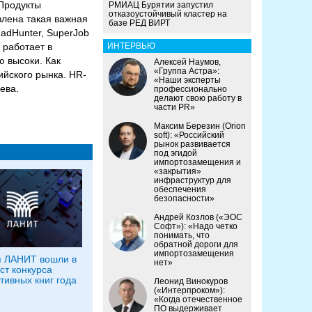
 Продукты
РМИАЦ Бурятии запустил
отказоустойчивый кластер на
влена такая важная
базе РЕД ВИРТ
adHunter, SuperJob
 работает в
ИНТЕРВЬЮ
ю высоки. Как
Алексей Наумов,
«Группа Астра»:
ийского рынка. HR-
«Наши эксперты
ева.
профессионально
делают свою работу в
части PR»
Максим Березин (Orion
soft): «Российский
рынок развивается
под эгидой
импортозамещения и
«закрытия»
инфраструктур для
обеспечения
безопасности»
Андрей Козлов («ЭОС
Софт»): «Надо четко
понимать, что
обратной дороги для
импортозамещения
я ЛАНИТ вошли в
нет»
ст конкурса
тивных книг года
Леонид Винокуров
(«Интерпроком»):
«Когда отечественное
ПО выдерживает