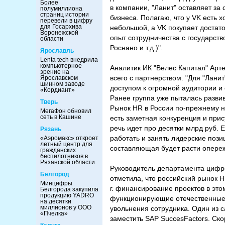
Более
в компании, "Ланит" оставляет за
полумиллиона
страниц истории
бизнеса. Полагаю, что у VK есть 
перевели в цифру
для Госархива
небольшой, а VK покупает достато
Воронежской
опыт сотрудничества с государст
области
Роснано и т.д.)".
Ярославль
Lenta tech внедрила
компьютерное
Аналитик ИК "Велес Капитал" Арт
зрение на
всего с партнерством. "Для "Лани
Ярославском
шинном заводе
доступом к огромной аудитории и 
«Кордиант»
Ранее группа уже пыталась развив
Тверь
Рынок HR в России по-прежнему н
МегаФон обновил
сеть в Кашине
есть заметная конкуренция и при
речь идет про десятки млрд руб. 
Рязань
работать и занять лидерские пози
«Аэромакс» откроет
летный центр для
составляющая будет расти опереж
гражданских
беспилотников в
Рязанской области
Руководитель департамента цифро
Белгород
отметила, что российский рынок 
Минцифры
г. финансирование проектов в эт
Белгорода закупила
продукцию YADRO
функционирующие отечественные 
на десятки
миллионов у ООО
увольнения сотрудника. Один из 
«Пчелка»
заместить SAP SuccesFactors. Ско