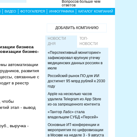
Вопросов больше чем
ответов
Ы
ВИДЕО
ФОТОГАЛЕРЕЯ
ИНФОГРАФИКА
КАТАЛОГ КОМПАНИЙ
ДОБАВИТЬ КОМПАНИЮ
НОВОСТИ
ТОП-
ДНЯ
НОВОСТИ
и­зации биз­не­са
о­виза­ции биз­нес-
«Перспективный мониторинг»
зафиксировал крупную утечку
медицинских данных россиян в
темы автоматизации
июле
рудников, развития
Российский рынок ПО для ИИ
цессы, связанные с
достигнет 95 млрд рублей к 2030
ходит в реестр
году
Apple на несколько часов
удалила Telegram из App Store
, чтобы
из-за запрещенного контента
тий этап - вывод
«Тантор Лабс» стала
владельцем СУБД «Персей»
Основные ИТ-конференции и
руб., выручка -
мероприятия по цифровизации
в Москве на неделе 3 - 9 августа