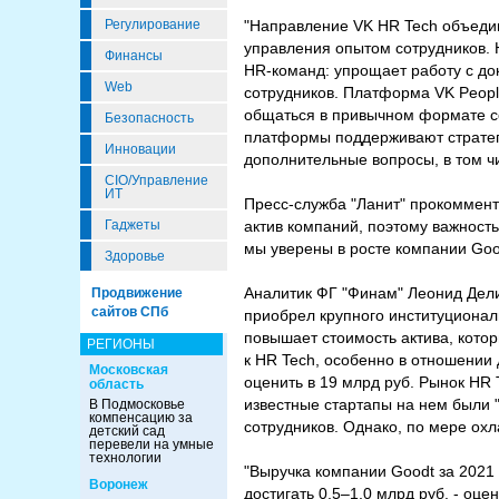
Регулирование
"Направление VK HR Tech объедин
управления опытом сотрудников. 
Финансы
HR-команд: упрощает работу с до
Web
сотрудников. Платформа VK Peopl
общаться в привычном формате со
Безопасность
платформы поддерживают стратеги
Инновации
дополнительные вопросы, в том чи
CIO/Управление
ИТ
Пресс-служба "Ланит" прокомменти
Гаджеты
актив компаний, поэтому важность
мы уверены в росте компании Goo
Здоровье
Аналитик ФГ "Финам" Леонид Дели
Продвижение
сайтов СПб
приобрел крупного институционал
повышает стоимость актива, котор
РЕГИОНЫ
к HR Tech, особенно в отношении 
Московская
оценить в 19 млрд руб. Рынок HR
область
известные стартапы на нем были "
В Подмосковье
компенсацию за
сотрудников. Однако, по мере охл
детский сад
перевели на умные
технологии
"Выручка компании Goodt за 2021 
Воронеж
достигать 0,5–1,0 млрд руб. - оц