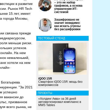
– это не набор
нвестиции в развитие
графиков, а основа
ссии. Рынок HR Tech
управления ИТ-
системой
ынке 15 лет, имеет
а города Москвы,
Зашифровано не
значит невидимо:
как искать угрозы
без расшифровки
нии связана прежде
м медиаресурсом,
ТЕСТОВЫЙ СТЕНД
троля меньше риски.
больших успехов.
 онлайн. На нем
ынок немаленький,
ране хотели на нем
нлайн-
iQOO 15R
Смартфон iQOO 15R: мощь без
а Богатырева
компромиссов
нкуренции. "За 2021
ем успешно
ПРОЕКТЫ
я вакансии до
«Холдинг Аква» за 36 дней
ульс, призванное
автоматизировал комплаенс в
MWS Tables
для всего рынка, не