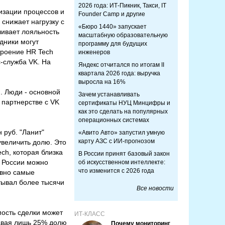
2026 года: ИТ-Пикник, Такси, IT
изации процессов и
Founder Camp и другие
снижает нагрузку с
«Бюро 1440» запускает
чивает лояльность
масштабную образовательную
дники могут
программу для будущих
троение HR Tech
инженеров
с-служба VK. На
Яндекс отчитался по итогам II
квартала 2026 года: выручка
выросла на 16%
. Люди - основной
Зачем устанавливать
 партнерстве с VK
сертификаты НУЦ Минцифры и
как это сделать на популярных
операционных системах
 руб. "Ланит"
«Авито Авто» запустил умную
карту АЗС с ИИ-прогнозом
увеличить долю. Это
ch, которая близка
В России принят базовый закон
в России можно
об искусственном интеллекте:
что изменится с 2026 года
авно самые
итывал более тысячи
Все новости
мость сделки может
ИТ-КЛАСС
давая лишь 25% долю
Почему мониторинг