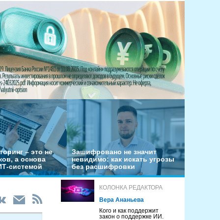
оринг – это не
Зашифровано не значит
ов, а основа
невидимо: как искать угрозы
ИТ-системой
без расшифровки
КОЛОНКА РЕДАКТОРА
Вера Ананьева
Кого и как поддержит
закон о поддержке ИИ.