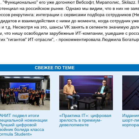
 "Функционально" его уже догоняют Вебсофт, Мираполис, Skilazz.
тенциал на российском рынке. Однако мы видим, что в них не зая
ссов рекрутинга: интеграции с сервисами подбора сотрудников (He
ндидатов и взаимодействия с ними до момента, когда сотрудник уже
 и т.д. Несмотря на это, шансы VK занять в сегменте значимую дол
м, что нишу освободили зарубежные ИТ-компании, ушедшие с росс
гих "гигантов" ИТ-отрасли", - прокомментировала Людмила Богатыр
СВЕЖЕЕ ПО ТЕМЕ
АНИТ подвел итоги
«Практика IT»: цифровая
Издани
пециальной номинации
зрелость в премиум-
шорт-ли
Лучший цифровой
девелопменте
корпора
войник болида класса
ormula Student»