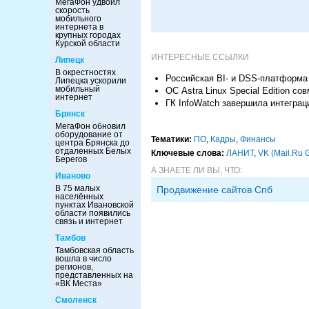
МегаФон удвоил
скорость
мобильного
интернета в
крупных городах
Курской области
ИНТЕРЕСНЫЕ ССЫЛКИ
Липецк
В окрестностях
Российская BI- и DSS-платформ
Липецка ускорили
мобильный
ОС Astra Linux Special Edition с
интернет
ГК InfoWatch завершила интегра
Брянск
МегаФон обновил
оборудование от
Тематики:
ПО
,
Кадры
,
Финансы
центра Брянска до
отдаленных Белых
Ключевые слова:
ЛАНИТ
,
VK (Mail.Ru 
Берегов
А ЗНАЕТЕ ЛИ ВЫ, ЧТО:
Иваново
В 75 малых
Продвижение сайтов Спб
населённых
пунктах Ивановской
области появились
связь и интернет
Тамбов
Тамбовская область
вошла в число
регионов,
представленных на
«ВК Места»
Смоленск