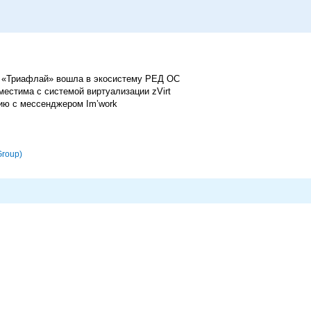
а «Триафлай» вошла в экосистему РЕД ОС
овместима с системой виртуализации zVirt
цию с мессенджером Im’work
Group)