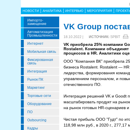
НОВОСТИ
АНАЛИТИКА
ИНТЕРВЬЮ
МЕРОПРИЯТИЯ
ПРОЕКТ
Импорто­
Замещение
VK Group поста
Автоматизация
Промышленности
18.10.2022 |
ИСТОЧНИК:
SPBIT
Интернет
VK приоб­ре­ла 25% ком­па­нии Good
Rostalent. Ком­па­нии объ­еди­нят 
Мобильная связь
про­цес­сов в HR. Ана­лити­ки оц
Фиксированная
ООО "Компания ВК" приобрела 25%
связь
бизнеса Rostalent. Rostalent — 
Интеграция
лидерства, формирования команд 
управлением персоналом, и повыси
Рынок ПК
отечественного ПО.
Маркетинг
Торговые сети
Интеграция решений VK и Goodt пр
масштабировать продукт на рынок
Оборудование
на рынок готовых HR-сценариев и
ПО
Чистая прибыль ООО "Гудт" по итога
Outsourcing
118,98 млн руб., в 2020 г., 277,17 м
Кадры