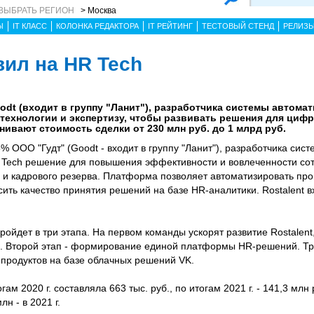
ВЫБРАТЬ РЕГИОН
> Москва
Ы
IT КЛАСС
КОЛОНКА РЕДАКТОРА
IT РЕЙТИНГ
ТЕСТОВЫЙ СТЕНД
РЕЛИЗ
вил на HR Tech
t (вхо­дит в груп­пу "Ла­нит"), раз­ра­бот­чи­ка сис­те­мы ав­то­мат
тех­но­логии и эк­спер­ти­зу, что­бы раз­ви­вать ре­шения для циф­р
е­нивают стои­мость сдел­ки от 230 млн руб. до 1 млрд руб.
 ООО "Гудт" (Goodt - входит в группу "Ланит"), разработчика сис
HR Tech решение для повышения эффективности и вовлеченности сот
и кадрового резерва. Платформа позволяет автоматизировать про
ть качество принятия решений на базе HR-аналитики. Rostalent в
ойдет в три этапа. На первом команды ускорят развитие Rostalent
. Второй этап - формирование единой платформы HR-решений. Тре
 продуктов на базе облачных решений VK.
м 2020 г. составляла 663 тыс. руб., по итогам 2021 г. - 141,3 млн 
лн - в 2021 г.