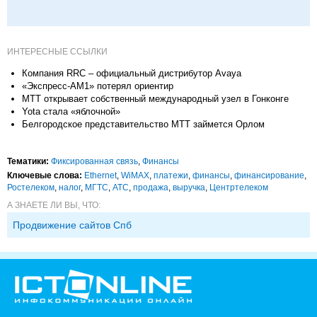
ИНТЕРЕСНЫЕ ССЫЛКИ
Компания RRC – официальный дистрибутор Avaya
«Экспресс-АМ1» потерял ориентир
МТТ открывает собственный международный узел в Гонконге
Yota стала «яблочной»
Белгородское представительство МТТ займется Орлом
Тематики:
Фиксированная связь
,
Финансы
Ключевые слова:
Ethernet
,
WiMAX
,
платежи
,
финансы
,
финансирование
,
Ростелеком
,
налог
,
МГТС
,
АТС
,
продажа
,
выручка
,
Центртелеком
А ЗНАЕТЕ ЛИ ВЫ, ЧТО:
Продвижение сайтов Спб