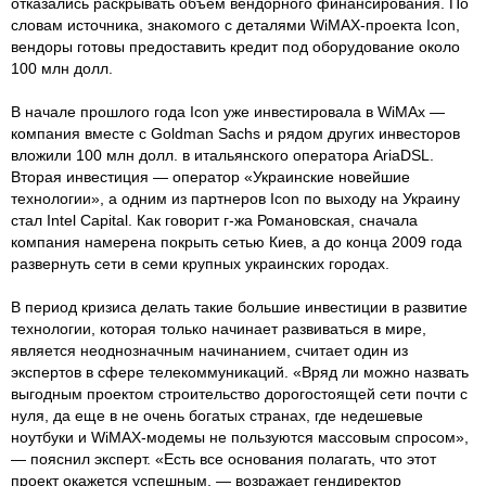
отказались раскрывать объем вендорного финансирования. По
словам источника, знакомого с деталями WiMAX-проекта Icon,
вендоры готовы предоставить кредит под оборудование около
100 млн долл.
В начале прошлого года Icon уже инвестировала в WiMAx —
компания вместе с Goldman Sachs и рядом других инвесторов
вложили 100 млн долл. в итальянского оператора AriaDSL.
Вторая инвестиция — оператор «Украинские новейшие
технологии», а одним из партнеров Icon по выходу на Украину
стал Intel Capital. Как говорит г-жа Романовская, сначала
компания намерена покрыть сетью Киев, а до конца 2009 года
развернуть сети в семи крупных украинских городах.
В период кризиса делать такие большие инвестиции в развитие
технологии, которая только начинает развиваться в мире,
является неоднозначным начинанием, считает один из
экспертов в сфере телекоммуникаций. «Вряд ли можно назвать
выгодным проектом строительство дорогостоящей сети почти с
нуля, да еще в не очень богатых странах, где недешевые
ноутбуки и WiMAX-модемы не пользуются массовым спросом»,
— пояснил эксперт. «Есть все основания полагать, что этот
проект окажется успешным, — возражает гендиректор