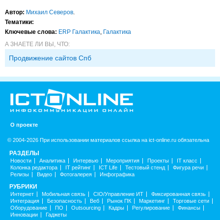
Автор:
Михаил Северов
.
Тематики:
Ключевые слова:
ERP Галактика
,
Галактика
А ЗНАЕТЕ ЛИ ВЫ, ЧТО:
Продвижение сайтов Спб
О проекте
© 2004-2026 При использовании материалов ссылка на ict-online.ru обязательна
РАЗДЕЛЫ
Новости
Аналитика
Интервью
Мероприятия
Проекты
IT класс
Колонка редактора
IT рейтинг
ICT Life
Тестовый стенд
Фигура речи
Релизы
Видео
Фотогалерея
Инфографика
РУБРИКИ
Интернет
Мобильная связь
CIO/Управление ИТ
Фиксированная связь
Интеграция
Безопасность
Веб
Рынок ПК
Маркетинг
Торговые сети
Оборудование
ПО
Outsourcing
Кадры
Регулирование
Финансы
Инновации
Гаджеты