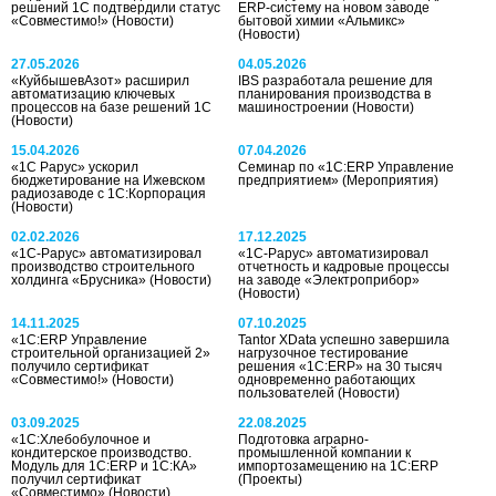
решений 1С подтвердили статус
ERP-систему на новом заводе
«Совместимо!»
(Новости)
бытовой химии «Альмикс»
(Новости)
27.05.2026
04.05.2026
«КуйбышевАзот» расширил
IBS разработала решение для
автоматизацию ключевых
планирования производства в
процессов на базе решений 1С
машиностроении
(Новости)
(Новости)
15.04.2026
07.04.2026
«1С Рарус» ускорил
Семинар по «1С:ERP Управление
бюджетирование на Ижевском
предприятием»
(Мероприятия)
радиозаводе с 1С:Корпорация
(Новости)
02.02.2026
17.12.2025
«1С-Рарус» автоматизировал
«1С-Рарус» автоматизировал
производство строительного
отчетность и кадровые процессы
холдинга «Брусника»
(Новости)
на заводе «Электроприбор»
(Новости)
14.11.2025
07.10.2025
«1С:ERP Управление
Tantor XData успешно завершила
строительной организацией 2»
нагрузочное тестирование
получило сертификат
решения «1С:ERP» на 30 тысяч
«Совместимо!»
(Новости)
одновременно работающих
пользователей
(Новости)
03.09.2025
22.08.2025
«1C:Хлебобулочное и
Подготовка аграрно-
кондитерское производство.
промышленной компании к
Модуль для 1С:ERP и 1С:КА»
импортозамещению на 1С:ERP
получил сертификат
(Проекты)
«Совместимо»
(Новости)