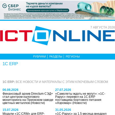
7 АВГУСТА 2026
РУБРИКИ
РАЗДЕЛЫ
РЕГИОНЫ
1C ERP
1C ERP:
ВСЕ НОВОСТИ И МАТЕРИАЛЫ С ЭТИМ КЛЮЧЕВЫМ СЛОВОМ
06.08.2026
27.07.2026
Финансовый архив Directum СЭД+
«Самолеты ждать не могут»: «1С-
стал центром налогового
Рарус» перевел на 1C:ERP
мониторинга на Приокском заводе
поставщика бортового питания
цветных металлов
(Новости)
«Аэромар»
(Новости)
15.07.2026
31.05.2026
Модули «1С:CRM» для ERP-
«1С-Рарус» за 1,5 месяца внедрил