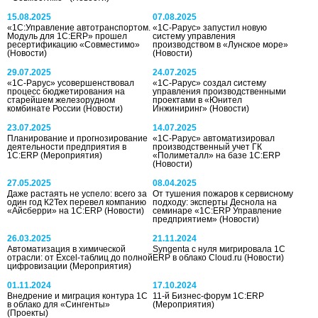
15.08.2025
07.08.2025
«1С:Управление автотранспортом.
«1С-Рарус» запустил новую
Модуль для 1С:ERP» прошел
систему управления
ресертификацию «Совместимо»
производством в «Лунское море»
(Новости)
(Новости)
29.07.2025
24.07.2025
«1С-Рарус» усовершенствовал
«1С-Рарус» создал систему
процесс бюджетирования на
управления производственными
старейшем железорудном
проектами в «Юнител
комбинате России
(Новости)
Инжиниринг»
(Новости)
23.07.2025
14.07.2025
Планирование и прогнозирование
«1С-Рарус» автоматизировал
деятельности предприятия в
производственный учет ГК
1С:ERP
(Мероприятия)
«Полиметалл» на базе 1С:ERP
(Новости)
27.05.2025
08.04.2025
Даже растаять не успело: всего за
От тушения пожаров к сервисному
один год К2Тех перевел компанию
подходу: эксперты Деснола на
«Айсберри» на 1С:ERP
(Новости)
семинаре «1С:ERP Управление
предприятием»
(Новости)
26.03.2025
21.11.2024
Автоматизация в химической
Syngenta с нуля мигрировала 1С
отрасли: от Excel-таблиц до полной
ERP в облако Cloud.ru
(Новости)
цифровизации
(Мероприятия)
01.11.2024
17.10.2024
Внедрение и миграция контура 1С
11-й Бизнес-форум 1С:ERP
в облако для «Сингенты»
(Мероприятия)
(Проекты)