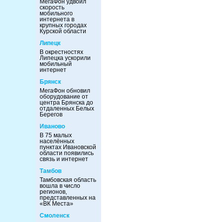
МегаФон удвоил
скорость
мобильного
интернета в
крупных городах
Курской области
Липецк
В окрестностях
Липецка ускорили
мобильный
интернет
Брянск
МегаФон обновил
оборудование от
центра Брянска до
отдаленных Белых
Берегов
Иваново
В 75 малых
населённых
пунктах Ивановской
области появились
связь и интернет
Тамбов
Тамбовская область
вошла в число
регионов,
представленных на
«ВК Места»
Смоленск