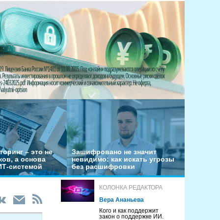
оринг – это не
Зашифровано не значит
ов, а основа
невидимо: как искать угрозы
ИТ-системой
без расшифровки
КОЛОНКА РЕДАКТОРА
Вера Ананьева
Кого и как поддержит
закон о поддержке ИИ.