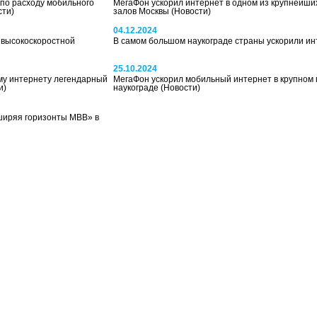
 по расходу мобильного
МегаФон ускорил интернет в одном из крупнейши
сти)
залов Москвы
(Новости)
04.12.2024
 высокоскоростной
В самом большом наукограде страны ускорили и
25.10.2024
му интернету легендарный
МегаФон ускорил мобильный интернет в крупном
и)
наукограде
(Новости)
ширяя горизонты МВВ» в