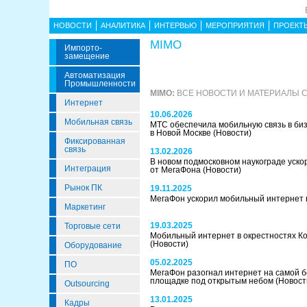
НОВОСТИ
АНАЛИТИКА
ИНТЕРВЬЮ
МЕРОПРИЯТИЯ
ПРОЕКТ
MIMO
Импорто­
Замещение
Автоматизация
Промышленности
MIMO:
ВСЕ НОВОСТИ И МАТЕРИАЛЫ 
Интернет
10.06.2026
Мобильная связь
МТС обеспечила мобильную связь в би
в Новой Москве
(Новости)
Фиксированная
связь
13.02.2026
В новом подмосковном наукограде уск
Интеграция
от МегаФона
(Новости)
Рынок ПК
19.11.2025
МегаФон ускорил мобильный интернет 
Маркетинг
19.03.2025
Торговые сети
Мобильный интернет в окрестностях К
(Новости)
Оборудование
05.02.2025
ПО
МегаФон разогнал интернет на самой 
площадке под открытым небом
(Новост
Outsourcing
13.01.2025
Кадры