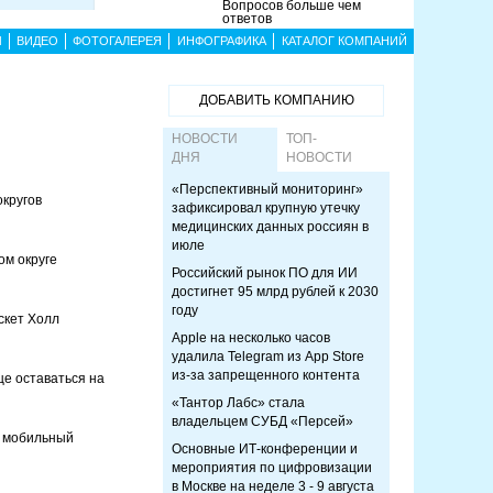
Вопросов больше чем
ответов
Ы
ВИДЕО
ФОТОГАЛЕРЕЯ
ИНФОГРАФИКА
КАТАЛОГ КОМПАНИЙ
ДОБАВИТЬ КОМПАНИЮ
НОВОСТИ
ТОП-
ДНЯ
НОВОСТИ
«Перспективный мониторинг»
округов
зафиксировал крупную утечку
медицинских данных россиян в
июле
ом округе
Российский рынок ПО для ИИ
достигнет 95 млрд рублей к 2030
году
скет Холл
Apple на несколько часов
удалила Telegram из App Store
из-за запрещенного контента
е оставаться на
«Тантор Лабс» стала
владельцем СУБД «Персей»
и мобильный
Основные ИТ-конференции и
мероприятия по цифровизации
в Москве на неделе 3 - 9 августа