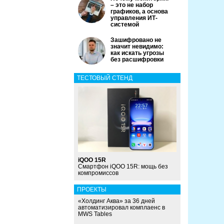
– это не набор
графиков, а основа
управления ИТ-
системой
Зашифровано не
значит невидимо:
как искать угрозы
без расшифровки
ТЕСТОВЫЙ СТЕНД
iQOO 15R
Смартфон iQOO 15R: мощь без
компромиссов
ПРОЕКТЫ
«Холдинг Аква» за 36 дней
автоматизировал комплаенс в
MWS Tables