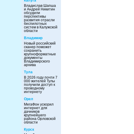
Калуга
Владислав Шапша
и Андрей Никитин
обсудили
перспективы
развития отрасли
беспилотных
систем в Калужской
области
Владимир
Новый российский
сканер поможет
сохранить
крупноформатные
документы
Владимирского
архива
Тула
В 2026 году почти 7
000 жителей Тулы
получили доступ к
проводному
интернету
Орел
МегаФон ускорил
интернет для
дачников
крупнейшего
района Орловской
области
Курск