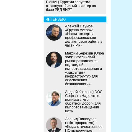
РМИАЦ Бурятии запустил
отказоустойчивый кластер на
базе РЕД ВИРТ
ИНТЕРВЬЮ
Алексей Наумов,
«Группа Астра»:
«Наши эксперты
профессионально
делают свою работу в
части PR»
Максим Березин (Orion
soft): «Российский
рынок развивается
под эгидой
импортозамещения и
«закрытия»
инфраструктур для
обеспечения
безопасности»
Андрей Козлов («ЭОС
Софт»): «Надо четко
понимать, что
обратной дороги для
импортозамещения
нет»
Леонид Винокуров
(«Интерпроком»):
«Когда отечественное
ПО выдерживает