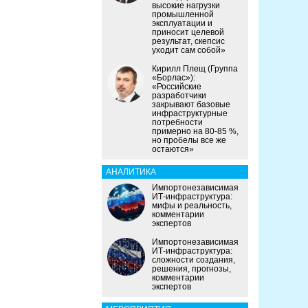
высокие нагрузки
промышленной
эксплуатации и
приносит целевой
результат, скепсис
уходит сам собой»
Кирилл Плещ (Группа
«Борлас»):
«Российские
разработчики
закрывают базовые
инфраструктурные
потребности
примерно на 80-85 %,
но пробелы все же
остаются»
АНАЛИТИКА
Импортонезависимая
ИТ-инфраструктура:
мифы и реальность,
комментарии
экспертов
Импортонезависимая
ИТ-инфраструктура:
сложности создания,
решения, прогнозы,
комментарии
экспертов