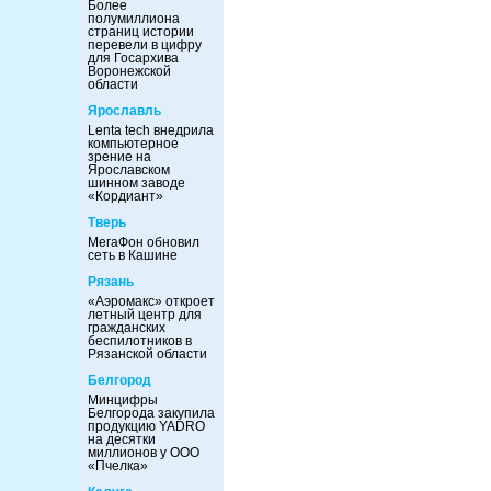
Более
полумиллиона
страниц истории
перевели в цифру
для Госархива
Воронежской
области
Ярославль
Lenta tech внедрила
компьютерное
зрение на
Ярославском
шинном заводе
«Кордиант»
Тверь
МегаФон обновил
сеть в Кашине
Рязань
«Аэромакс» откроет
летный центр для
гражданских
беспилотников в
Рязанской области
Белгород
Минцифры
Белгорода закупила
продукцию YADRO
на десятки
миллионов у ООО
«Пчелка»