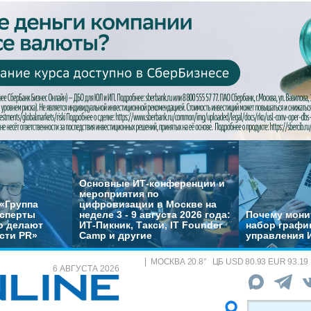
Основные ИТ-конференции и
мероприятия по
«Группа
цифровизации в Москве на
ксперты
неделе 3 - 9 августа 2026 года:
Почему монит
о делают
ИТ-Пикник, Такси, IT Founder
набор график
сти PR»
Camp и другие
управления 
МОСКВА
20.8
°
ЦБ
USD 80.93 EUR 93.19
6 АВГУСТА 2026