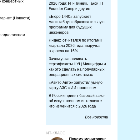
х концертных
2026 года: ИТ-Пикник, Такси, IT
Founder Camp и другие
«Бюро 1440» запускает
нтернет
(Новости)
масштабную образовательную
программу для будущих
инженеров
 подмосковном
Яндекс отчитался по итогам II
квартала 2026 года: выручка
выросла на 16%
Зачем устанавливать
сертификаты НУЦ Минцифры и
как это сделать на популярных
операционных системах
«Авито Авто» запустил умную
карту АЗС с ИИ-прогнозом
В России принят базовый закон
об искусственном интеллекте:
что изменится с 2026 года
Все новости
ИТ-КЛАСС
Почему мониторинг