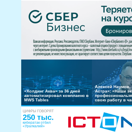
Алексей Наумов, 
«Холдинг Аква» за 36 дней
Астра»: «Наши э
автоматизировал комплаенс в
профессиональн
MWS Tables
свою работу в ча
ЦИФРЫ ГОВОРЯТ
250 тыс.
кибератак отбил
«Уралкалий»