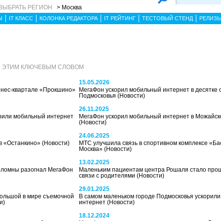
ВЫБРАТЬ РЕГИОН
> Москва
Ы
IT КЛАСС
КОЛОНКА РЕДАКТОРА
IT РЕЙТИНГ
ТЕСТОВЫЙ СТЕНД
РЕЛИЗ
С ЭТИМ КЛЮЧЕВЫМ СЛОВОМ
15.05.2026
знес-квартале «Прокшино»
МегаФон ускорил мобильный интернет в десятке 
Подмосковья
(Новости)
26.11.2025
орили мобильный интернет
МегаФон ускорил мобильный интернет в Можайск
(Новости)
24.06.2025
в «Останкино»
(Новости)
МТС улучшила связь в спортивном комплексе «Ба
Москва»
(Новости)
13.02.2025
оломны разогнал МегаФон
Маленьким пациентам центра Рошаля стало прощ
связи с родителями
(Новости)
29.01.2025
большой в мире съемочной
В самом маленьком городе Подмосковья ускорил
и)
интернет
(Новости)
18.12.2024